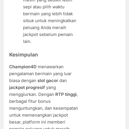
sepi atau pilih waktu
bermain yang lebih tidak
sibuk untuk meningkatkan
peluang Anda meraih
jackpot sebelum pemain
lain.
Kesimpulan
Champion4D
menawarkan
pengalaman bermain yang luar
biasa dengan
slot gacor
dan
jackpot progresif
yang
menggiurkan. Dengan
RTP tinggi
,
berbagai fitur bonus
menguntungkan, dan kesempatan
untuk memenangkan jackpot
besar, platform ini memberi
pemain peluang untuk meraih