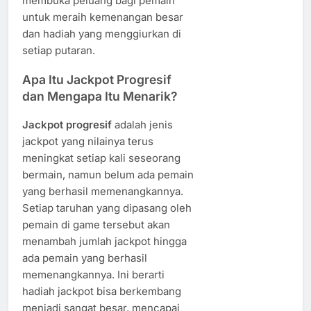
membuka peluang bagi pemain
untuk meraih kemenangan besar
dan hadiah yang menggiurkan di
setiap putaran.
Apa Itu Jackpot Progresif
dan Mengapa Itu Menarik?
Jackpot progresif
adalah jenis
jackpot yang nilainya terus
meningkat setiap kali seseorang
bermain, namun belum ada pemain
yang berhasil memenangkannya.
Setiap taruhan yang dipasang oleh
pemain di game tersebut akan
menambah jumlah jackpot hingga
ada pemain yang berhasil
memenangkannya. Ini berarti
hadiah jackpot bisa berkembang
menjadi sangat besar, mencapai