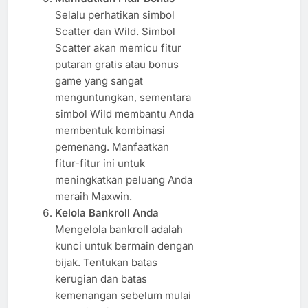
Selalu perhatikan simbol
Scatter dan Wild. Simbol
Scatter akan memicu fitur
putaran gratis atau bonus
game yang sangat
menguntungkan, sementara
simbol Wild membantu Anda
membentuk kombinasi
pemenang. Manfaatkan
fitur-fitur ini untuk
meningkatkan peluang Anda
meraih Maxwin.
Kelola Bankroll Anda
Mengelola bankroll adalah
kunci untuk bermain dengan
bijak. Tentukan batas
kerugian dan batas
kemenangan sebelum mulai