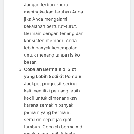
Jangan terburu-buru
meningkatkan taruhan Anda
jika Anda mengalami
kekalahan berturut-turut.
Bermain dengan tenang dan
konsisten memberi Anda
lebih banyak kesempatan
untuk menang tanpa risiko
besar.
Cobalah Bermain di Slot
yang Lebih Sedikit Pemain
Jackpot progresif sering
kali memiliki peluang lebih
kecil untuk dimenangkan
karena semakin banyak
pemain yang bermain,
semakin cepat jackpot
tumbuh. Cobalah bermain di
mesin yang sedikit lebih