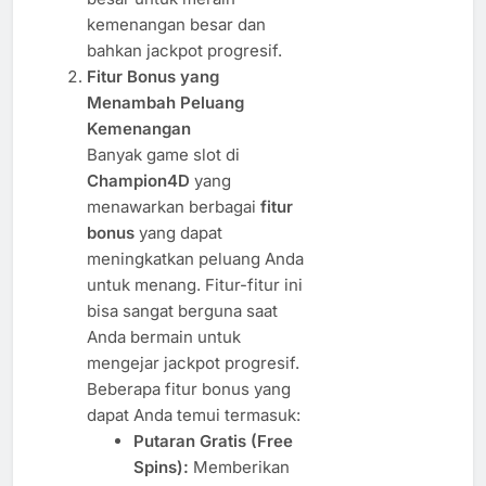
kemenangan besar dan
bahkan jackpot progresif.
Fitur Bonus yang
Menambah Peluang
Kemenangan
Banyak game slot di
Champion4D
yang
menawarkan berbagai
fitur
bonus
yang dapat
meningkatkan peluang Anda
untuk menang. Fitur-fitur ini
bisa sangat berguna saat
Anda bermain untuk
mengejar jackpot progresif.
Beberapa fitur bonus yang
dapat Anda temui termasuk:
Putaran Gratis (Free
Spins):
Memberikan