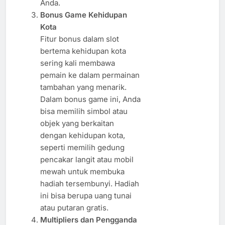
Anda.
Bonus Game Kehidupan
Kota
Fitur bonus dalam slot
bertema kehidupan kota
sering kali membawa
pemain ke dalam permainan
tambahan yang menarik.
Dalam bonus game ini, Anda
bisa memilih simbol atau
objek yang berkaitan
dengan kehidupan kota,
seperti memilih gedung
pencakar langit atau mobil
mewah untuk membuka
hadiah tersembunyi. Hadiah
ini bisa berupa uang tunai
atau putaran gratis.
Multipliers dan Pengganda