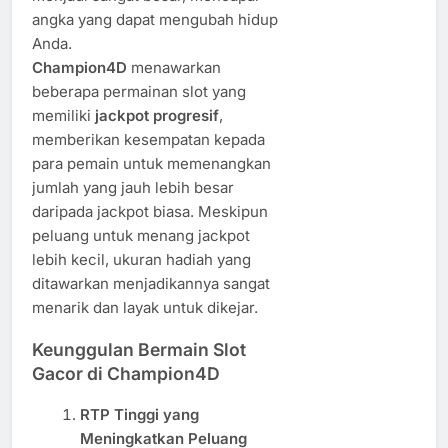
angka yang dapat mengubah hidup
Anda.
Champion4D
menawarkan
beberapa permainan slot yang
memiliki
jackpot progresif
,
memberikan kesempatan kepada
para pemain untuk memenangkan
jumlah yang jauh lebih besar
daripada jackpot biasa. Meskipun
peluang untuk menang jackpot
lebih kecil, ukuran hadiah yang
ditawarkan menjadikannya sangat
menarik dan layak untuk dikejar.
Keunggulan Bermain Slot
Gacor di Champion4D
RTP Tinggi yang
Meningkatkan Peluang