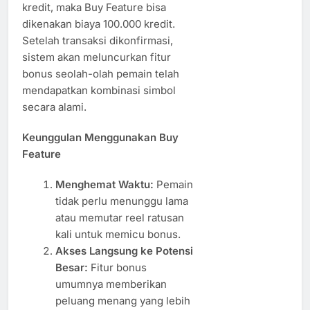
kredit, maka Buy Feature bisa
dikenakan biaya 100.000 kredit.
Setelah transaksi dikonfirmasi,
sistem akan meluncurkan fitur
bonus seolah-olah pemain telah
mendapatkan kombinasi simbol
secara alami.
Keunggulan Menggunakan Buy
Feature
Menghemat Waktu:
Pemain
tidak perlu menunggu lama
atau memutar reel ratusan
kali untuk memicu bonus.
Akses Langsung ke Potensi
Besar:
Fitur bonus
umumnya memberikan
peluang menang yang lebih