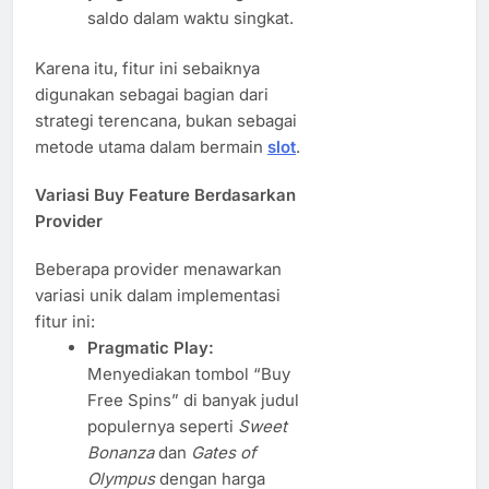
saldo dalam waktu singkat.
Karena itu, fitur ini sebaiknya
digunakan sebagai bagian dari
strategi terencana, bukan sebagai
metode utama dalam bermain
slot
.
Variasi Buy Feature Berdasarkan
Provider
Beberapa provider menawarkan
variasi unik dalam implementasi
fitur ini:
Pragmatic Play:
Menyediakan tombol “Buy
Free Spins” di banyak judul
populernya seperti
Sweet
Bonanza
dan
Gates of
Olympus
dengan harga