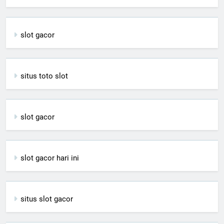
slot gacor
situs toto slot
slot gacor
slot gacor hari ini
situs slot gacor