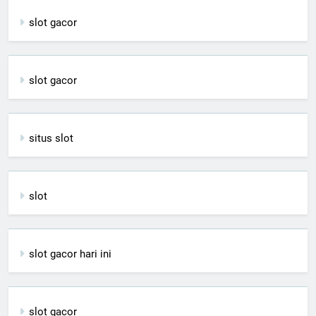
slot gacor
slot gacor
situs slot
slot
slot gacor hari ini
slot gacor