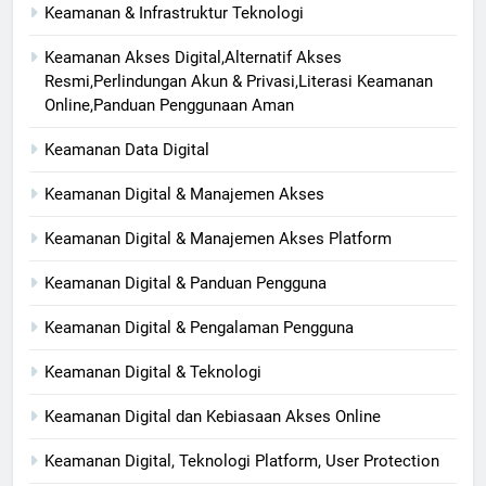
Keamanan & Infrastruktur Teknologi
Keamanan Akses Digital,Alternatif Akses
Resmi,Perlindungan Akun & Privasi,Literasi Keamanan
Online,Panduan Penggunaan Aman
Keamanan Data Digital
Keamanan Digital & Manajemen Akses
Keamanan Digital & Manajemen Akses Platform
Keamanan Digital & Panduan Pengguna
Keamanan Digital & Pengalaman Pengguna
Keamanan Digital & Teknologi
Keamanan Digital dan Kebiasaan Akses Online
Keamanan Digital, Teknologi Platform, User Protection