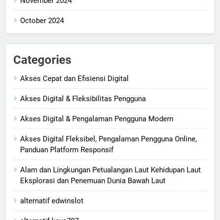
November 2024
October 2024
Categories
Akses Cepat dan Efisiensi Digital
Akses Digital & Fleksibilitas Pengguna
Akses Digital & Pengalaman Pengguna Modern
Akses Digital Fleksibel, Pengalaman Pengguna Online,
Panduan Platform Responsif
Alam dan Lingkungan Petualangan Laut Kehidupan Laut
Eksplorasi dan Penemuan Dunia Bawah Laut
alternatif edwinslot