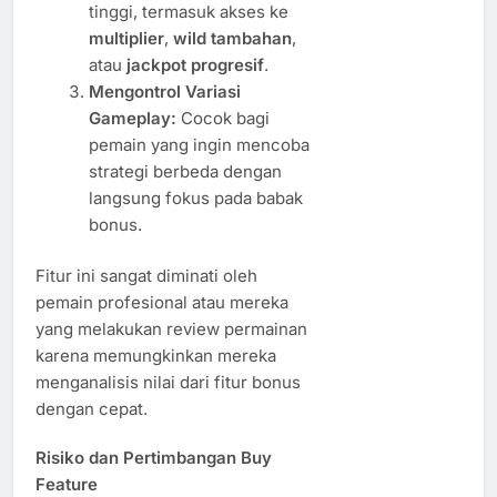
tinggi, termasuk akses ke
multiplier
,
wild tambahan
,
atau
jackpot progresif
.
Mengontrol Variasi
Gameplay:
Cocok bagi
pemain yang ingin mencoba
strategi berbeda dengan
langsung fokus pada babak
bonus.
Fitur ini sangat diminati oleh
pemain profesional atau mereka
yang melakukan review permainan
karena memungkinkan mereka
menganalisis nilai dari fitur bonus
dengan cepat.
Risiko dan Pertimbangan Buy
Feature