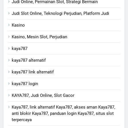
Judi Online, Permainan Slot, Strategi Bermain
Judi Slot Online, Teknologi Perjudian, Platform Judi
Kasino
Kasino, Mesin Slot, Perjudian
kaya787
kaya787 alternatif
kaya787 link alternatif
kaya787 login
KAYA787, Judi Online, Slot Gacor
Kaya787, link alternatif Kaya787, akses aman Kaya787,
anti blokir Kaya787, panduan login Kaya787, situs slot
terpercaya