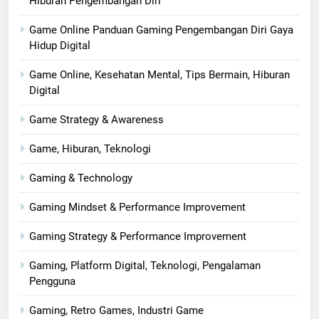
Hiburan Pengembangan Diri
Game Online Panduan Gaming Pengembangan Diri Gaya
Hidup Digital
Game Online, Kesehatan Mental, Tips Bermain, Hiburan
Digital
Game Strategy & Awareness
Game, Hiburan, Teknologi
Gaming & Technology
Gaming Mindset & Performance Improvement
Gaming Strategy & Performance Improvement
Gaming, Platform Digital, Teknologi, Pengalaman
Pengguna
Gaming, Retro Games, Industri Game