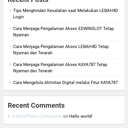
Tips Menghindari Kesalahan saat Melakukan LEBAH4D
Login
Cara Menjaga Pengalaman Akses EDWINSLOT Tetap
Nyaman
Cara Menjaga Pengalaman Akses LEBAH4D Tetap
Nyaman dan Terarah
Cara Menjaga Pengalaman Akses KAYA787 Tetap
Nyaman dan Terarah
Cara Mengelola Aktivitas Digital melalui Fitur KAYA787
Recent Comments
A WordPress Commenter
on
Hello world!