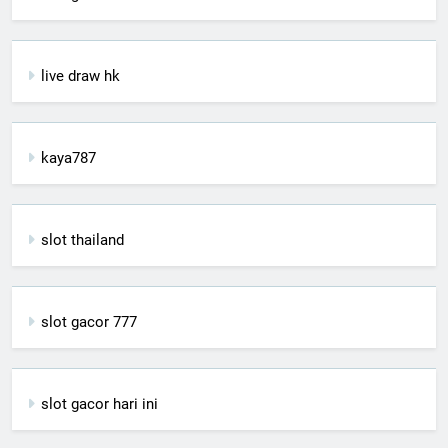
live draw hk
kaya787
slot thailand
slot gacor 777
slot gacor hari ini