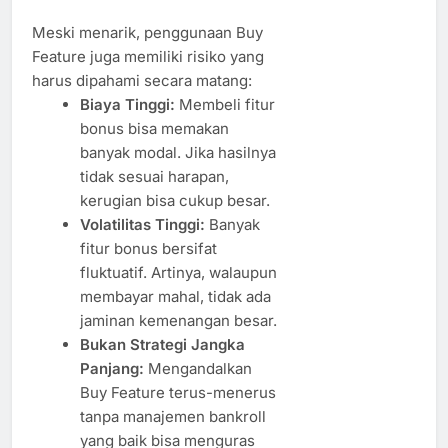
Meski menarik, penggunaan Buy
Feature juga memiliki risiko yang
harus dipahami secara matang:
Biaya Tinggi:
Membeli fitur
bonus bisa memakan
banyak modal. Jika hasilnya
tidak sesuai harapan,
kerugian bisa cukup besar.
Volatilitas Tinggi:
Banyak
fitur bonus bersifat
fluktuatif. Artinya, walaupun
membayar mahal, tidak ada
jaminan kemenangan besar.
Bukan Strategi Jangka
Panjang:
Mengandalkan
Buy Feature terus-menerus
tanpa manajemen bankroll
yang baik bisa menguras