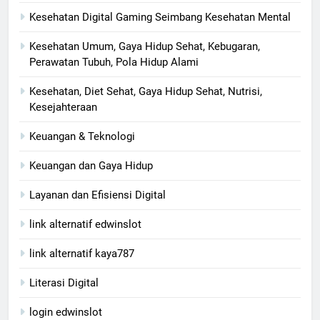
Kesehatan Digital Gaming Seimbang Kesehatan Mental
Kesehatan Umum, Gaya Hidup Sehat, Kebugaran,
Perawatan Tubuh, Pola Hidup Alami
Kesehatan, Diet Sehat, Gaya Hidup Sehat, Nutrisi,
Kesejahteraan
Keuangan & Teknologi
Keuangan dan Gaya Hidup
Layanan dan Efisiensi Digital
link alternatif edwinslot
link alternatif kaya787
Literasi Digital
login edwinslot