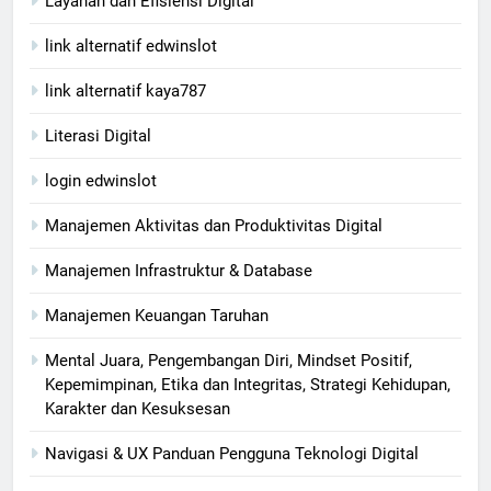
Layanan dan Efisiensi Digital
link alternatif edwinslot
link alternatif kaya787
Literasi Digital
login edwinslot
Manajemen Aktivitas dan Produktivitas Digital
Manajemen Infrastruktur & Database
Manajemen Keuangan Taruhan
Mental Juara, Pengembangan Diri, Mindset Positif,
Kepemimpinan, Etika dan Integritas, Strategi Kehidupan,
Karakter dan Kesuksesan
Navigasi & UX Panduan Pengguna Teknologi Digital