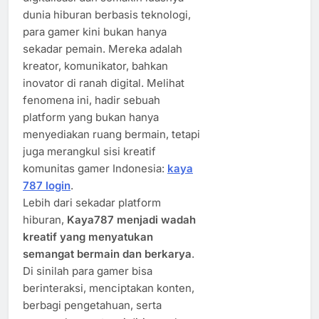
dunia hiburan berbasis teknologi,
para gamer kini bukan hanya
sekadar pemain. Mereka adalah
kreator, komunikator, bahkan
inovator di ranah digital. Melihat
fenomena ini, hadir sebuah
platform yang bukan hanya
menyediakan ruang bermain, tetapi
juga merangkul sisi kreatif
komunitas gamer Indonesia:
kaya
787 login
.
Lebih dari sekadar platform
hiburan,
Kaya787 menjadi wadah
kreatif yang menyatukan
semangat bermain dan berkarya
.
Di sinilah para gamer bisa
berinteraksi, menciptakan konten,
berbagi pengetahuan, serta