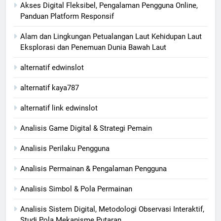
Akses Digital Fleksibel, Pengalaman Pengguna Online,
Panduan Platform Responsif
Alam dan Lingkungan Petualangan Laut Kehidupan Laut
Eksplorasi dan Penemuan Dunia Bawah Laut
alternatif edwinslot
alternatif kaya787
alternatif link edwinslot
Analisis Game Digital & Strategi Pemain
Analisis Perilaku Pengguna
Analisis Permainan & Pengalaman Pengguna
Analisis Simbol & Pola Permainan
Analisis Sistem Digital, Metodologi Observasi Interaktif,
Studi Pola Mekanisme Putaran