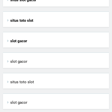
situs slot gacor
situs toto slot
slot gacor
slot gacor
situs toto slot
slot gacor