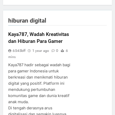
hiburan digital
Kaya787, Wadah Kreativitas
dan Hiburan Para Gamer
6545bff
1 year ago
0
6
mins
Kaya787 hadir sebagai wadah bagi
para gamer Indonesia untuk
berkreasi dan menikmati hiburan
digital yang positif. Platform ini
mendukung pertumbuhan
komunitas game dan dunia kreatif
anak muda.
Di tengah derasnya arus
digitalisasi dan semakin luasnya