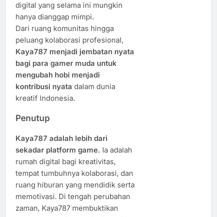
digital yang selama ini mungkin
hanya dianggap mimpi.
Dari ruang komunitas hingga
peluang kolaborasi profesional,
Kaya787 menjadi jembatan nyata
bagi para gamer muda untuk
mengubah hobi menjadi
kontribusi nyata
dalam dunia
kreatif Indonesia.
Penutup
Kaya787 adalah lebih dari
sekadar platform game.
Ia adalah
rumah digital bagi kreativitas,
tempat tumbuhnya kolaborasi, dan
ruang hiburan yang mendidik serta
memotivasi. Di tengah perubahan
zaman, Kaya787 membuktikan