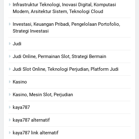
Infrastruktur Teknologi, Inovasi Digital, Komputasi
Modern, Arsitektur Sistem, Teknologi Cloud
Investasi, Keuangan Pribadi, Pengelolaan Portofolio,
Strategi Investasi
Judi
Judi Online, Permainan Slot, Strategi Bermain
Judi Slot Online, Teknologi Perjudian, Platform Judi
Kasino
Kasino, Mesin Slot, Perjudian
kaya787
kaya787 alternatif
kaya787 link alternatif