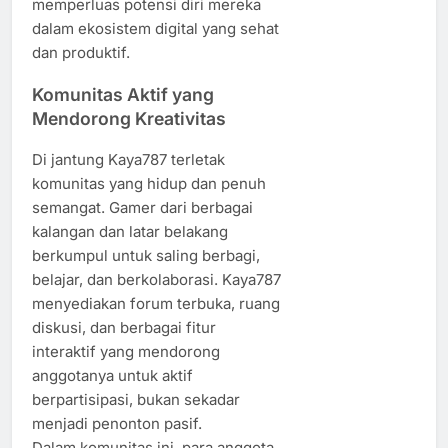
memperluas potensi diri mereka
dalam ekosistem digital yang sehat
dan produktif.
Komunitas Aktif yang
Mendorong Kreativitas
Di jantung Kaya787 terletak
komunitas yang hidup dan penuh
semangat. Gamer dari berbagai
kalangan dan latar belakang
berkumpul untuk saling berbagi,
belajar, dan berkolaborasi. Kaya787
menyediakan forum terbuka, ruang
diskusi, dan berbagai fitur
interaktif yang mendorong
anggotanya untuk aktif
berpartisipasi, bukan sekadar
menjadi penonton pasif.
Dalam komunitas ini, para anggota