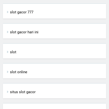
slot gacor 777
slot gacor hari ini
slot
slot online
situs slot gacor