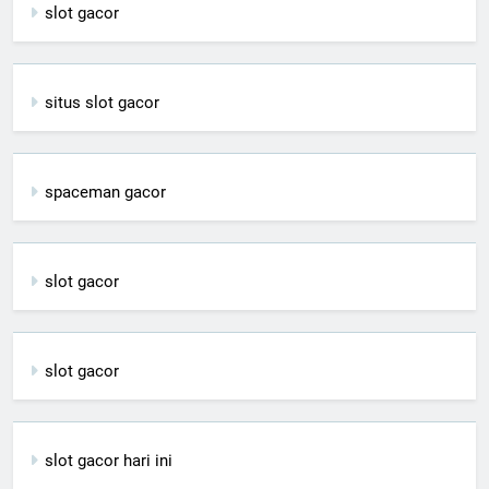
slot gacor
situs slot gacor
spaceman gacor
slot gacor
slot gacor
slot gacor hari ini