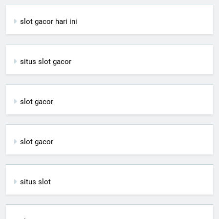
slot gacor hari ini
situs slot gacor
slot gacor
slot gacor
situs slot