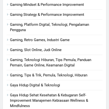
Gaming Mindset & Performance Improvement
Gaming Strategy & Performance Improvement
Gaming, Platform Digital, Teknologi, Pengalaman
Pengguna
Gaming, Retro Games, Industri Game
Gaming, Slot Online, Judi Online
Gaming, Teknologi Hiburan, Tips Pemula, Panduan
Pemain, Game Online, Keamanan Digital
Gaming, Tips & Trik, Pemula, Teknologi, Hiburan
Gaya Hidup Digital & Teknologi
Gaya Hidup Sehat Kesehatan & Kebugaran Self-
Improvement Manajemen Kebiasaan Wellness &
Mindfulness