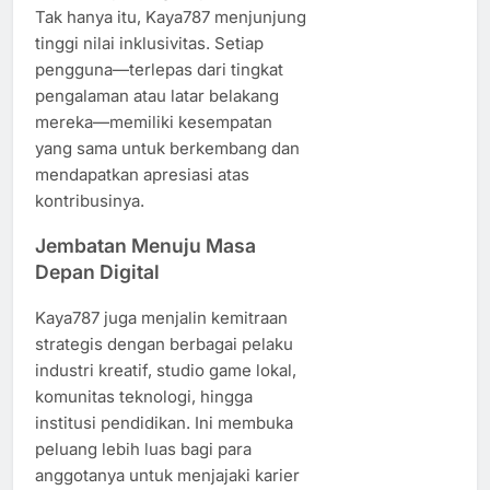
Tak hanya itu, Kaya787 menjunjung
tinggi nilai inklusivitas. Setiap
pengguna—terlepas dari tingkat
pengalaman atau latar belakang
mereka—memiliki kesempatan
yang sama untuk berkembang dan
mendapatkan apresiasi atas
kontribusinya.
Jembatan Menuju Masa
Depan Digital
Kaya787 juga menjalin kemitraan
strategis dengan berbagai pelaku
industri kreatif, studio game lokal,
komunitas teknologi, hingga
institusi pendidikan. Ini membuka
peluang lebih luas bagi para
anggotanya untuk menjajaki karier