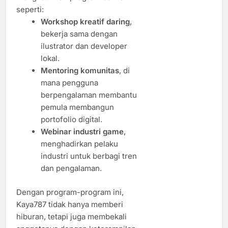
seperti:
Workshop kreatif daring
,
bekerja sama dengan
ilustrator dan developer
lokal.
Mentoring komunitas
, di
mana pengguna
berpengalaman membantu
pemula membangun
portofolio digital.
Webinar industri game
,
menghadirkan pelaku
industri untuk berbagi tren
dan pengalaman.
Dengan program-program ini,
Kaya787 tidak hanya memberi
hiburan, tetapi juga membekali