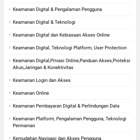
Keamanan Digital & Pengalaman Pengguna
Keamanan Digital & Teknologi
Keamanan Digital dan Kebiasaan Akses Online
Keamanan Digital, Teknologi Platform, User Protection
Keamanan Digital,Privasi Online,Panduan Akses,Proteksi
Akun,Jaringan & Konektivitas
Keamanan Login dan Akses
Keamanan Online
Keamanan Pembayaran Digital & Perlindungan Data
Keamanan Platform, Pengalaman Pengguna, Teknologi
Permainan
Kemudahan Navigasi dan Akses Pengguna