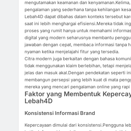
mengutamakan keamanan dan kenyamanan.Kelima
pengalaman yang sederhana tanpa kehilangan kesan
Lebah4D dapat dibahas dalam konteks tersebut kar
saat ini lebih menghargai efisiensi.Mereka tidak i
proses yang rumit hanya untuk memahami informasi
digital yang modern seharusnya membantu peng
jawaban dengan cepat, membaca informasi tanpa 
nyaman ketika menjelajahi fitur yang tersedia.
Citra modern juga berkaitan dengan bahasa komuni
tidak menggunakan klaim berlebihan, tetapi menje
jelas dan masuk akal.Dengan pendekatan seperti in
membangun persepsi yang lebih kuat di mata peng
mereka yang mencari pengalaman online yang rapi 
Faktor yang Membentuk Keperca
Lebah4D
Konsistensi Informasi Brand
Kepercayaan dimulai dari konsistensi.Pengguna le