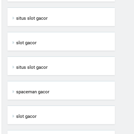
situs slot gacor
slot gacor
situs slot gacor
spaceman gacor
slot gacor