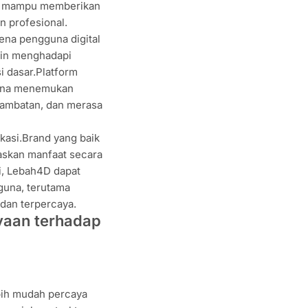
, mampu memberikan
 profesional.
ena pengguna digital
ngin menghadapi
 dasar.Platform
guna menemukan
hambatan, dan merasa
kasi.Brand yang baik
laskan manfaat secara
i, Lebah4D dapat
guna, terutama
dan terpercaya.
yaan terhadap
bih mudah percaya