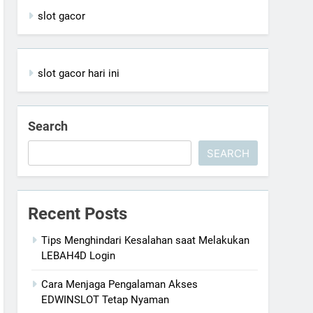
slot gacor
slot gacor hari ini
Search
SEARCH
Recent Posts
Tips Menghindari Kesalahan saat Melakukan
LEBAH4D Login
Cara Menjaga Pengalaman Akses
EDWINSLOT Tetap Nyaman