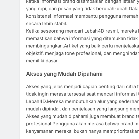
ketika informasi brand disampaikan dengan istilah y
yang rapi, dan pesan yang tidak berubah-ubah.Dal
konsistensi informasi membantu pengguna memaha
secara lebih stabil.
Ketika seseorang mencari Lebah4D resmi, mereka b
memastikan bahwa informasi yang ditemukan tidak
membingungkan.Artikel yang baik perlu menjelaska
objektif, menjaga tone profesional, dan menghindar
memiliki dasar.
Akses yang Mudah Dipahami
Akses yang jelas menjadi bagian penting dari citr
tidak ingin merasa tersesat saat mencari informasi
Lebah4D.Mereka membutuhkan alur yang sederhan
mudah dipindai, dan penjelasan yang langsung me
Akses yang mudah dipahami juga membuat brand ter
profesional.Pengguna akan merasa bahwa brand 
kenyamanan mereka, bukan hanya memprioritaskan 