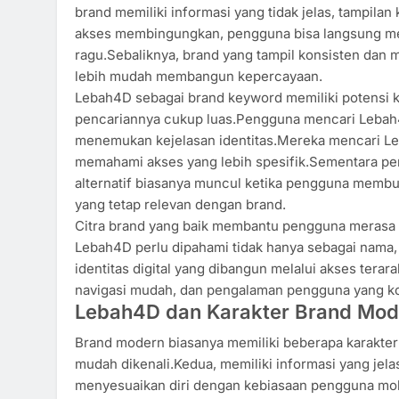
brand memiliki informasi yang tidak jelas, tampilan 
akses membingungkan, pengguna bisa langsung m
ragu.Sebaliknya, brand yang tampil konsisten dan
lebih mudah membangun kepercayaan.
Lebah4D sebagai brand keyword memiliki potensi ku
pencariannya cukup luas.Pengguna mencari Lebah
menemukan kejelasan identitas.Mereka mencari Le
memahami akses yang lebih spesifik.Sementara p
alternatif biasanya muncul ketika pengguna membu
yang tetap relevan dengan brand.
Citra brand yang baik membantu pengguna merasa l
Lebah4D perlu dipahami tidak hanya sebagai nama, 
identitas digital yang dibangun melalui akses tera
navigasi mudah, dan pengalaman pengguna yang ko
Lebah4D dan Karakter Brand Mod
Brand modern biasanya memiliki beberapa karakter
mudah dikenali.Kedua, memiliki informasi yang jelas
menyesuaikan diri dengan kebiasaan pengguna mo