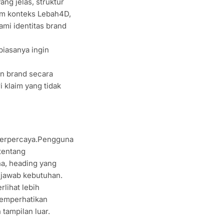
ang jelas, struktur
am konteks Lebah4D,
mi identitas brand
iasanya ingin
n brand secara
i klaim yang tidak
a terpercaya.Pengguna
 tentang
a, heading yang
njawab kebutuhan.
lihat lebih
memperhatikan
tampilan luar.