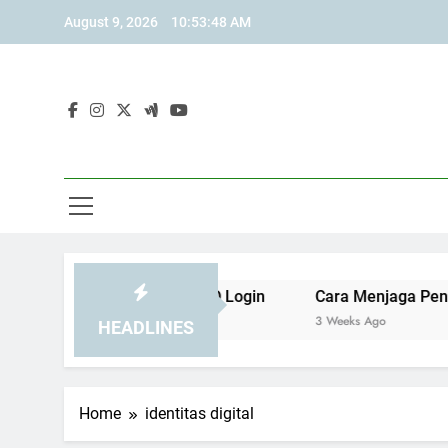
Skip
August 9, 2026
10:53:49 AM
to
content
Har
Nikmati L
Melakukan LEBAH4D Login
Cara Menjaga Pengalaman A
3 Weeks Ago
HEADLINES
Home
identitas digital