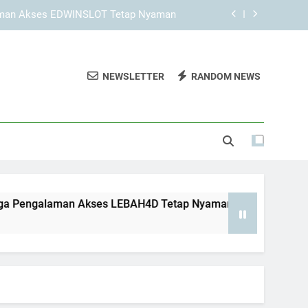
aman Akses EDWINSLOT Tetap Nyaman
s LEBAH4D Tetap Nyaman dan Terarah
s KAYA787 Tetap Nyaman dan Terarah
NEWSLETTER
RANDOM NEWS
alahan saat Melakukan LEBAH4D Login
akan Suasana Yang Tenang Dan Nyaman Di Rumah.
aman Akses EDWINSLOT Tetap Nyaman
s LEBAH4D Tetap Nyaman dan Terarah
s KAYA787 Tetap Nyaman dan Terarah
man Akses LEBAH4D Tetap Nyaman dan Terarah
Cara M
3 Weeks 