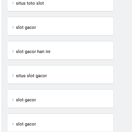
situs toto slot
slot gacor
slot gacor hari ini
situs slot gacor
slot gacor
slot gacor