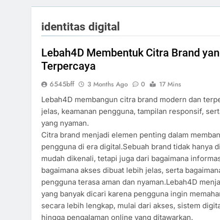
identitas digital
Lebah4D Membentuk Citra Brand ya
Terpercaya
6545bff
3 Months Ago
0
17 Mins
Lebah4D membangun citra brand modern dan terpe
jelas, keamanan pengguna, tampilan responsif, sert
yang nyaman.
Citra brand menjadi elemen penting dalam memba
pengguna di era digital.Sebuah brand tidak hanya di
mudah dikenali, tetapi juga dari bagaimana informa
bagaimana akses dibuat lebih jelas, serta bagaima
pengguna terasa aman dan nyaman.Lebah4D menjad
yang banyak dicari karena pengguna ingin memaham
secara lebih lengkap, mulai dari akses, sistem digi
hingga pengalaman online yang ditawarkan.