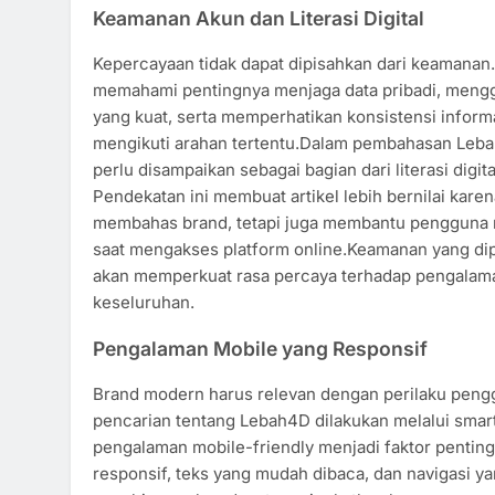
Keamanan Akun dan Literasi Digital
Kepercayaan tidak dapat dipisahkan dari keamanan
memahami pentingnya menjaga data pribadi, mengg
yang kuat, serta memperhatikan konsistensi infor
mengikuti arahan tertentu.Dalam pembahasan Leb
perlu disampaikan sebagai bagian dari literasi digita
Pendekatan ini membuat artikel lebih bernilai karen
membahas brand, tetapi juga membantu pengguna m
saat mengakses platform online.Keamanan yang di
akan memperkuat rasa percaya terhadap pengalaman
keseluruhan.
Pengalaman Mobile yang Responsif
Brand modern harus relevan dengan perilaku peng
pencarian tentang Lebah4D dilakukan melalui smar
pengalaman mobile-friendly menjadi faktor pentin
responsif, teks yang mudah dibaca, dan navigasi ya