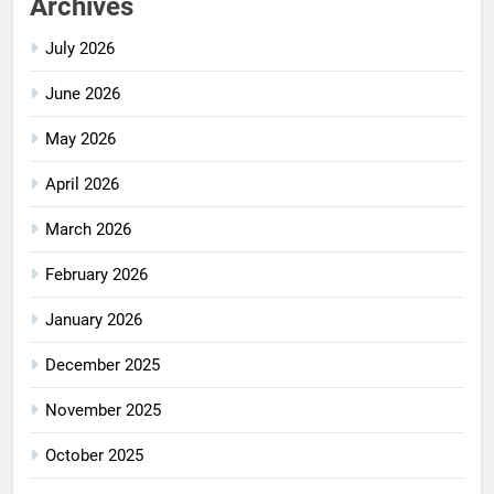
Archives
July 2026
June 2026
May 2026
April 2026
March 2026
February 2026
January 2026
December 2025
November 2025
October 2025