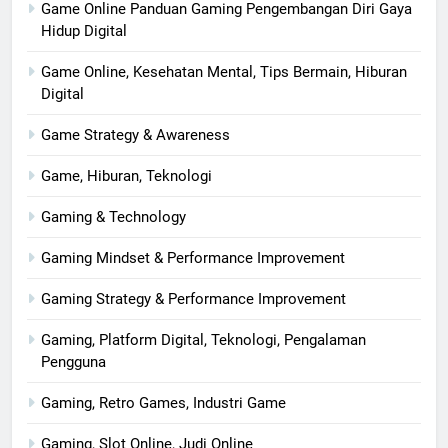
Game Online Panduan Gaming Pengembangan Diri Gaya
Hidup Digital
Game Online, Kesehatan Mental, Tips Bermain, Hiburan
Digital
Game Strategy & Awareness
Game, Hiburan, Teknologi
Gaming & Technology
Gaming Mindset & Performance Improvement
Gaming Strategy & Performance Improvement
Gaming, Platform Digital, Teknologi, Pengalaman
Pengguna
Gaming, Retro Games, Industri Game
Gaming, Slot Online, Judi Online