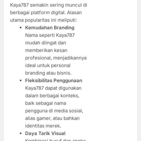
Kaya787 semakin sering muncul di
berbagai platform digital. Alasan
utama popularitas ini meliputi:
Kemudahan Branding
Nama seperti Kaya787
mudah diingat dan
memberikan kesan
profesional, menjadikannya
ideal untuk personal
branding atau bisnis.
Fleksibilitas Penggunaan
Kaya787 dapat digunakan
dalam berbagai konteks,
baik sebagai nama
pengguna di media sosial,
alias gamer, atau bahkan
identitas merek.
Daya Tarik Visual
Kombinasi huruf dan angka