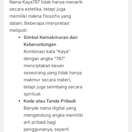
Nama Kaya787 tidak hanya menarik
secara estetika, tetapi juga
memiliki makna filosofis yang
dalam. Beberapa interpretasi
meliputi:
Simbol Kemakmuran dan
Keberuntungan
Kombinasi kata “Kaya”
dengan angka “787”
menciptakan kesan
seseorang yang tidak hanya
makmur secara materi,
tetapi juga seimbang secara
spiritual.
Kode atau Tanda Pribadi
Banyak nama digital yang
mengandung angka memiliki
arti pribadi bagi
penggunanya, seperti