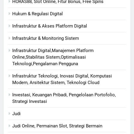
HORAS88, Slot Online, Fitur Bonus, Free Spins
Hukum & Regulasi Digital
Infrastruktur & Akses Platform Digital
Infrastruktur & Monitoring Sistem
Infrastruktur Digital,Manajemen Platform
Online,Stabilitas Sistem,Optimalisasi
Teknologi,Pengalaman Pengguna
Infrastruktur Teknologi, Inovasi Digital, Komputasi
Modern, Arsitektur Sistem, Teknologi Cloud
Investasi, Keuangan Pribadi, Pengelolaan Portofolio,
Strategi Investasi
Judi
Judi Online, Permainan Slot, Strategi Bermain