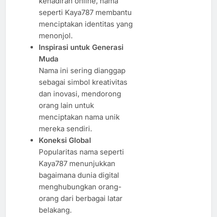
kehadiran online, nama
seperti Kaya787 membantu
menciptakan identitas yang
menonjol.
Inspirasi untuk Generasi
Muda
Nama ini sering dianggap
sebagai simbol kreativitas
dan inovasi, mendorong
orang lain untuk
menciptakan nama unik
mereka sendiri.
Koneksi Global
Popularitas nama seperti
Kaya787 menunjukkan
bagaimana dunia digital
menghubungkan orang-
orang dari berbagai latar
belakang.