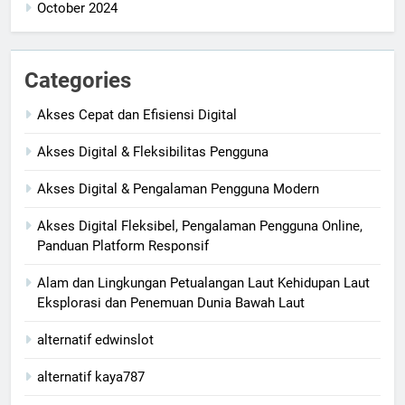
October 2024
Categories
Akses Cepat dan Efisiensi Digital
Akses Digital & Fleksibilitas Pengguna
Akses Digital & Pengalaman Pengguna Modern
Akses Digital Fleksibel, Pengalaman Pengguna Online,
Panduan Platform Responsif
Alam dan Lingkungan Petualangan Laut Kehidupan Laut
Eksplorasi dan Penemuan Dunia Bawah Laut
alternatif edwinslot
alternatif kaya787