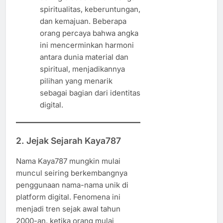
spiritualitas, keberuntungan,
dan kemajuan. Beberapa
orang percaya bahwa angka
ini mencerminkan harmoni
antara dunia material dan
spiritual, menjadikannya
pilihan yang menarik
sebagai bagian dari identitas
digital.
2. Jejak Sejarah Kaya787
Nama Kaya787 mungkin mulai
muncul seiring berkembangnya
penggunaan nama-nama unik di
platform digital. Fenomena ini
menjadi tren sejak awal tahun
2000-an, ketika orang mulai