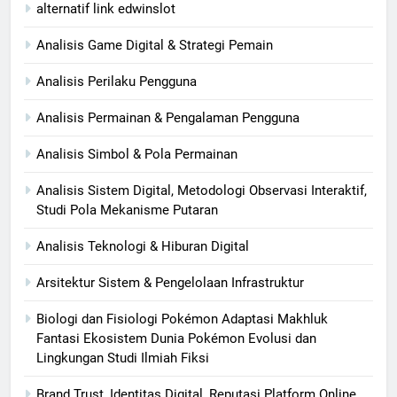
alternatif link edwinslot
Analisis Game Digital & Strategi Pemain
Analisis Perilaku Pengguna
Analisis Permainan & Pengalaman Pengguna
Analisis Simbol & Pola Permainan
Analisis Sistem Digital, Metodologi Observasi Interaktif,
Studi Pola Mekanisme Putaran
Analisis Teknologi & Hiburan Digital
Arsitektur Sistem & Pengelolaan Infrastruktur
Biologi dan Fisiologi Pokémon Adaptasi Makhluk
Fantasi Ekosistem Dunia Pokémon Evolusi dan
Lingkungan Studi Ilmiah Fiksi
Brand Trust, Identitas Digital, Reputasi Platform Online