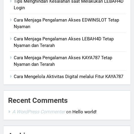
Tips Menghindari Kesalahan saat Melakukan LEBAH4D
Login
Cara Menjaga Pengalaman Akses EDWINSLOT Tetap
Nyaman
Cara Menjaga Pengalaman Akses LEBAH4D Tetap
Nyaman dan Terarah
Cara Menjaga Pengalaman Akses KAYA787 Tetap
Nyaman dan Terarah
Cara Mengelola Aktivitas Digital melalui Fitur KAYA787
Recent Comments
A WordPress Commenter
on
Hello world!