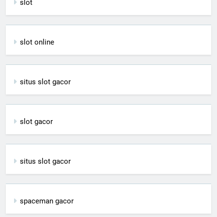
slot
slot online
situs slot gacor
slot gacor
situs slot gacor
spaceman gacor