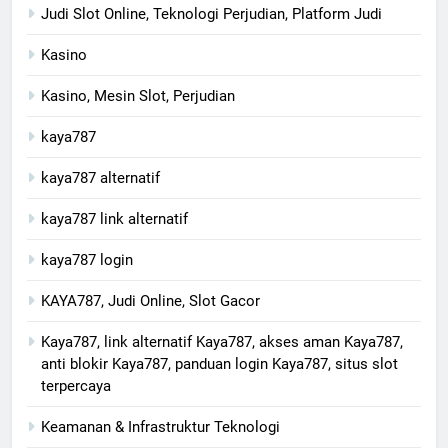
Judi Slot Online, Teknologi Perjudian, Platform Judi
Kasino
Kasino, Mesin Slot, Perjudian
kaya787
kaya787 alternatif
kaya787 link alternatif
kaya787 login
KAYA787, Judi Online, Slot Gacor
Kaya787, link alternatif Kaya787, akses aman Kaya787,
anti blokir Kaya787, panduan login Kaya787, situs slot
terpercaya
Keamanan & Infrastruktur Teknologi