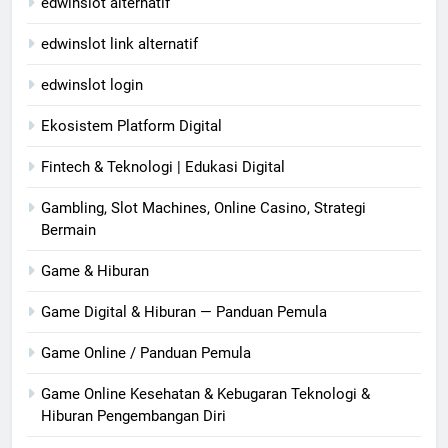
edwinslot alternatif
edwinslot link alternatif
edwinslot login
Ekosistem Platform Digital
Fintech & Teknologi | Edukasi Digital
Gambling, Slot Machines, Online Casino, Strategi
Bermain
Game & Hiburan
Game Digital & Hiburan — Panduan Pemula
Game Online / Panduan Pemula
Game Online Kesehatan & Kebugaran Teknologi &
Hiburan Pengembangan Diri