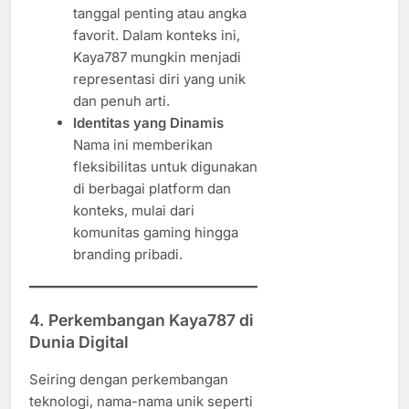
tanggal penting atau angka
favorit. Dalam konteks ini,
Kaya787 mungkin menjadi
representasi diri yang unik
dan penuh arti.
Identitas yang Dinamis
Nama ini memberikan
fleksibilitas untuk digunakan
di berbagai platform dan
konteks, mulai dari
komunitas gaming hingga
branding pribadi.
4. Perkembangan Kaya787 di
Dunia Digital
Seiring dengan perkembangan
teknologi, nama-nama unik seperti