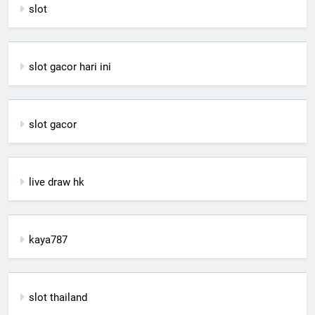
slot
slot gacor hari ini
slot gacor
live draw hk
kaya787
slot thailand