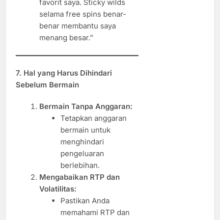
favorit saya. Sticky wilds
selama free spins benar-
benar membantu saya
menang besar.”
7. Hal yang Harus Dihindari
Sebelum Bermain
Bermain Tanpa Anggaran:
Tetapkan anggaran
bermain untuk
menghindari
pengeluaran
berlebihan.
Mengabaikan RTP dan
Volatilitas:
Pastikan Anda
memahami RTP dan