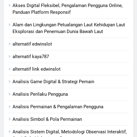
Akses Digital Fleksibel, Pengalaman Pengguna Online,
Panduan Platform Responsif
Alam dan Lingkungan Petualangan Laut Kehidupan Laut
Eksplorasi dan Penemuan Dunia Bawah Laut
alternatif edwinslot
alternatif kaya787
alternatif link edwinslot
Analisis Game Digital & Strategi Pemain
Analisis Perilaku Pengguna
Analisis Permainan & Pengalaman Pengguna
Analisis Simbol & Pola Permainan
Analisis Sistem Digital, Metodologi Observasi Interaktif,