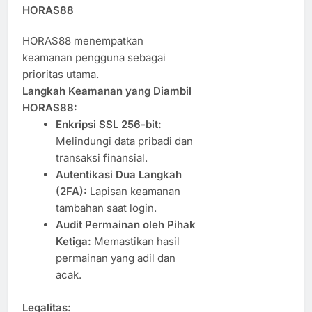
HORAS88
HORAS88 menempatkan
keamanan pengguna sebagai
prioritas utama.
Langkah Keamanan yang Diambil
HORAS88:
Enkripsi SSL 256-bit:
Melindungi data pribadi dan
transaksi finansial.
Autentikasi Dua Langkah
(2FA):
Lapisan keamanan
tambahan saat login.
Audit Permainan oleh Pihak
Ketiga:
Memastikan hasil
permainan yang adil dan
acak.
Legalitas: