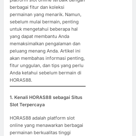
berbagai fitur dan koleksi
permainan yang menarik. Namun,
sebelum mulai bermain, penting
untuk mengetahui beberapa hal
yang dapat membantu Anda
memaksimalkan pengalaman dan
peluang menang Anda. Artikel ini
akan membahas informasi penting,
fitur unggulan, dan tips yang perlu
Anda ketahui sebelum bermain di
HORAS88.
1. Kenali HORAS88 sebagai Situs
Slot Terpercaya
HORAS88 adalah platform slot
online yang menawarkan berbagai
permainan berkualitas tinggi