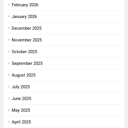
February 2026
January 2026
December 2025
November 2025
October 2025
September 2025
August 2025
July 2025
June 2025
May 2025
April 2025