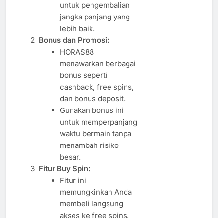
untuk pengembalian
jangka panjang yang
lebih baik.
Bonus dan Promosi:
HORAS88
menawarkan berbagai
bonus seperti
cashback, free spins,
dan bonus deposit.
Gunakan bonus ini
untuk memperpanjang
waktu bermain tanpa
menambah risiko
besar.
Fitur Buy Spin:
Fitur ini
memungkinkan Anda
membeli langsung
akses ke free spins,