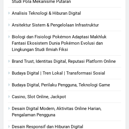
Studi Pola Mekanisme Putaran
Analisis Teknologi & Hiburan Digital
Arsitektur Sistem & Pengelolaan Infrastruktur
Biologi dan Fisiologi Pokémon Adaptasi Makhluk
Fantasi Ekosistem Dunia Pokémon Evolusi dan
Lingkungan Studi Ilmiah Fiksi
Brand Trust, Identitas Digital, Reputasi Platform Online
Budaya Digital | Tren Lokal | Transformasi Sosial
Budaya Digital, Perilaku Pengguna, Teknologi Game
Casino, Slot Online, Jackpot
Desain Digital Modern, Aktivitas Online Harian,
Pengalaman Pengguna
Desain Responsif dan Hiburan Digital