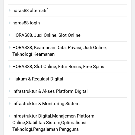
horas88 alternatif
horas88 login
HORAS88, Judi Online, Slot Online
HORAS88, Keamanan Data, Privasi, Judi Online,
Teknologi Keamanan
HORAS88, Slot Online, Fitur Bonus, Free Spins
Hukum & Regulasi Digital
Infrastruktur & Akses Platform Digital
Infrastruktur & Monitoring Sistem
Infrastruktur Digital,Manajemen Platform
Online,Stabilitas Sistem,Optimalisasi
Teknologi,Pengalaman Pengguna