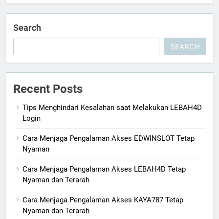
Search
SEARCH
Recent Posts
Tips Menghindari Kesalahan saat Melakukan LEBAH4D
Login
Cara Menjaga Pengalaman Akses EDWINSLOT Tetap
Nyaman
Cara Menjaga Pengalaman Akses LEBAH4D Tetap
Nyaman dan Terarah
Cara Menjaga Pengalaman Akses KAYA787 Tetap
Nyaman dan Terarah