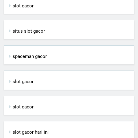
slot gacor
situs slot gacor
spaceman gacor
slot gacor
slot gacor
slot gacor hari ini