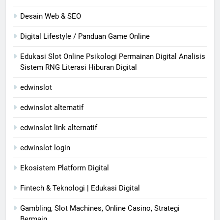
Desain Web & SEO
Digital Lifestyle / Panduan Game Online
Edukasi Slot Online Psikologi Permainan Digital Analisis
Sistem RNG Literasi Hiburan Digital
edwinslot
edwinslot alternatif
edwinslot link alternatif
edwinslot login
Ekosistem Platform Digital
Fintech & Teknologi | Edukasi Digital
Gambling, Slot Machines, Online Casino, Strategi
Bermain