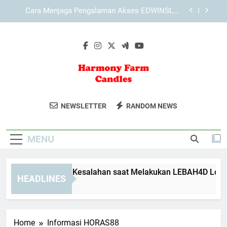
Skip
Cara Menjaga Pengalaman Akses LEBAH4D
to
Tetap Nyaman dan Terarah
content
Cara Menjaga Pengalaman Akses KAYA787 Tetap
Nyaman dan Terarah
Tips Menghindari Kesalahan saat Melakukan
LEBAH4D Login
Cara Menjaga Pengalaman Akses EDWINSLOT
Tetap Nyaman
Harmony Farm
Nikmati Lilin Aromaterapi Alami Dari
Cara Menjaga Pengalaman Akses LEBAH4D
NEWSLETTER
RANDOM NEWS
Tetap Nyaman dan Terarah
Candles
Harmony Farm Candles. Menciptakan
Cara Menjaga Pengalaman Akses KAYA787 Tetap
Suasana Yang Tenang Dan Nyaman Di
Nyaman dan Terarah
MENU
Rumah.
ps Menghindari Kesalahan saat Melakukan LEBAH4D Login
HEADLINES
Week Ago
Home
Informasi HORAS88