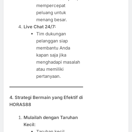
mempercepat
peluang untuk
menang besar.
Live Chat 24/7:
Tim dukungan
pelanggan siap
membantu Anda
kapan saja jika
menghadapi masalah
atau memiliki
pertanyaan.
4. Strategi Bermain yang Efektif di
HORAS88
Mulailah dengan Taruhan
Kecil:
Taruhan kecil