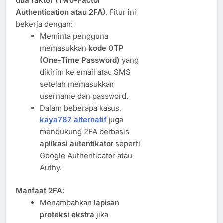
dua faktor (Two-Factor
Authentication atau 2FA)
. Fitur ini
bekerja dengan:
Meminta pengguna
memasukkan
kode OTP
(One-Time Password)
yang
dikirim ke email atau SMS
setelah memasukkan
username dan password.
Dalam beberapa kasus,
kaya787 alternatif
juga
mendukung 2FA berbasis
aplikasi autentikator
seperti
Google Authenticator atau
Authy.
Manfaat 2FA
:
Menambahkan
lapisan
proteksi ekstra
jika