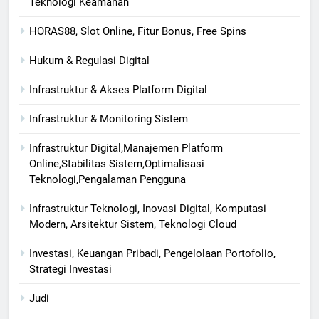
Teknologi Keamanan
HORAS88, Slot Online, Fitur Bonus, Free Spins
Hukum & Regulasi Digital
Infrastruktur & Akses Platform Digital
Infrastruktur & Monitoring Sistem
Infrastruktur Digital,Manajemen Platform
Online,Stabilitas Sistem,Optimalisasi
Teknologi,Pengalaman Pengguna
Infrastruktur Teknologi, Inovasi Digital, Komputasi
Modern, Arsitektur Sistem, Teknologi Cloud
Investasi, Keuangan Pribadi, Pengelolaan Portofolio,
Strategi Investasi
Judi