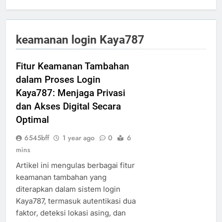
keamanan login Kaya787
Fitur Keamanan Tambahan
dalam Proses Login
Kaya787: Menjaga Privasi
dan Akses Digital Secara
Optimal
6545bff
1 year ago
0
6
mins
Artikel ini mengulas berbagai fitur
keamanan tambahan yang
diterapkan dalam sistem login
Kaya787, termasuk autentikasi dua
faktor, deteksi lokasi asing, dan