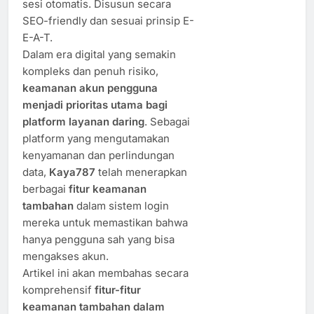
sesi otomatis. Disusun secara
SEO-friendly dan sesuai prinsip E-
E-A-T.
Dalam era digital yang semakin
kompleks dan penuh risiko,
keamanan akun pengguna
menjadi prioritas utama bagi
platform layanan daring
. Sebagai
platform yang mengutamakan
kenyamanan dan perlindungan
data,
Kaya787
telah menerapkan
berbagai
fitur keamanan
tambahan
dalam sistem login
mereka untuk memastikan bahwa
hanya pengguna sah yang bisa
mengakses akun.
Artikel ini akan membahas secara
komprehensif
fitur-fitur
keamanan tambahan dalam