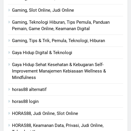
Gaming, Slot Online, Judi Online
Gaming, Teknologi Hiburan, Tips Pemula, Panduan
Pemain, Game Online, Keamanan Digital
Gaming, Tips & Trik, Pemula, Teknologi, Hiburan
Gaya Hidup Digital & Teknologi
Gaya Hidup Sehat Kesehatan & Kebugaran Self-
Improvement Manajemen Kebiasaan Wellness &
Mindfulness
horas88 alternatif
horas88 login
HORAS88, Judi Online, Slot Online
HORAS88, Keamanan Data, Privasi, Judi Online,