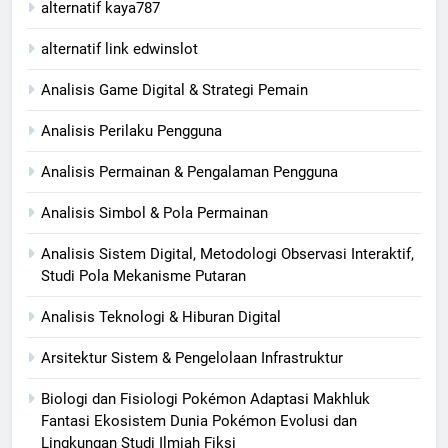
alternatif kaya787
alternatif link edwinslot
Analisis Game Digital & Strategi Pemain
Analisis Perilaku Pengguna
Analisis Permainan & Pengalaman Pengguna
Analisis Simbol & Pola Permainan
Analisis Sistem Digital, Metodologi Observasi Interaktif,
Studi Pola Mekanisme Putaran
Analisis Teknologi & Hiburan Digital
Arsitektur Sistem & Pengelolaan Infrastruktur
Biologi dan Fisiologi Pokémon Adaptasi Makhluk
Fantasi Ekosistem Dunia Pokémon Evolusi dan
Lingkungan Studi Ilmiah Fiksi