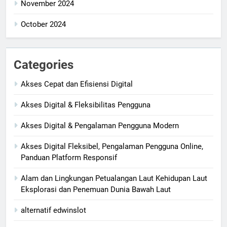
November 2024
October 2024
Categories
Akses Cepat dan Efisiensi Digital
Akses Digital & Fleksibilitas Pengguna
Akses Digital & Pengalaman Pengguna Modern
Akses Digital Fleksibel, Pengalaman Pengguna Online,
Panduan Platform Responsif
Alam dan Lingkungan Petualangan Laut Kehidupan Laut
Eksplorasi dan Penemuan Dunia Bawah Laut
alternatif edwinslot