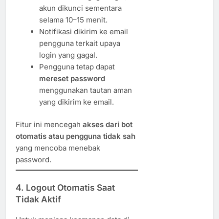
akun dikunci sementara
selama 10–15 menit.
Notifikasi dikirim ke email
pengguna terkait upaya
login yang gagal.
Pengguna tetap dapat
mereset password
menggunakan tautan aman
yang dikirim ke email.
Fitur ini mencegah
akses dari bot
otomatis atau pengguna tidak sah
yang mencoba menebak
password.
4. Logout Otomatis Saat
Tidak Aktif