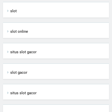
slot
slot online
situs slot gacor
slot gacor
situs slot gacor