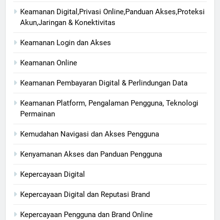
Keamanan Digital,Privasi Online,Panduan Akses,Proteksi
Akun,Jaringan & Konektivitas
Keamanan Login dan Akses
Keamanan Online
Keamanan Pembayaran Digital & Perlindungan Data
Keamanan Platform, Pengalaman Pengguna, Teknologi
Permainan
Kemudahan Navigasi dan Akses Pengguna
Kenyamanan Akses dan Panduan Pengguna
Kepercayaan Digital
Kepercayaan Digital dan Reputasi Brand
Kepercayaan Pengguna dan Brand Online