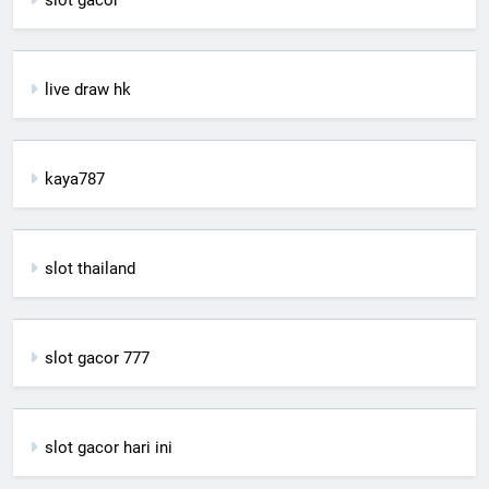
slot gacor
live draw hk
kaya787
slot thailand
slot gacor 777
slot gacor hari ini