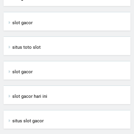
slot gacor
situs toto slot
slot gacor
slot gacor hari ini
situs slot gacor