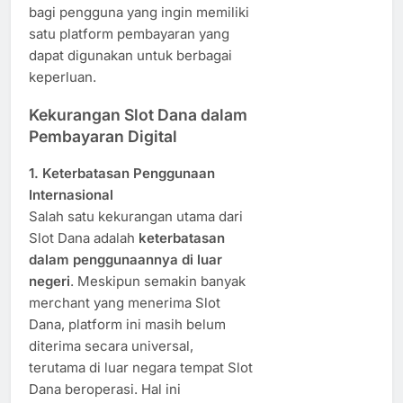
bagi pengguna yang ingin memiliki
satu platform pembayaran yang
dapat digunakan untuk berbagai
keperluan.
Kekurangan Slot Dana dalam
Pembayaran Digital
1. Keterbatasan Penggunaan
Internasional
Salah satu kekurangan utama dari
Slot Dana adalah
keterbatasan
dalam penggunaannya di luar
negeri
. Meskipun semakin banyak
merchant yang menerima Slot
Dana, platform ini masih belum
diterima secara universal,
terutama di luar negara tempat Slot
Dana beroperasi. Hal ini