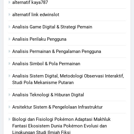
alternatif kaya787
alternatif link edwinslot
Analisis Game Digital & Strategi Pemain
Analisis Perilaku Pengguna
Analisis Permainan & Pengalaman Pengguna
Analisis Simbol & Pola Permainan
Analisis Sistem Digital, Metodologi Observasi Interaktif,
Studi Pola Mekanisme Putaran
Analisis Teknologi & Hiburan Digital
Arsitektur Sistem & Pengelolaan Infrastruktur
Biologi dan Fisiologi Pokémon Adaptasi Makhluk
Fantasi Ekosistem Dunia Pokémon Evolusi dan
Lingkungan Studi Ilmiah Fiksi