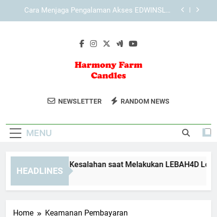
Skip
Cara Menjaga Pengalaman Akses LEBAH4D
to
Tetap Nyaman dan Terarah
content
Cara Menjaga Pengalaman Akses KAYA787 Tetap
Nyaman dan Terarah
Tips Menghindari Kesalahan saat Melakukan
LEBAH4D Login
Cara Menjaga Pengalaman Akses EDWINSLOT
Tetap Nyaman
Harmony Farm
Nikmati Lilin Aromaterapi Alami Dari
Cara Menjaga Pengalaman Akses LEBAH4D
NEWSLETTER
RANDOM NEWS
Tetap Nyaman dan Terarah
Candles
Harmony Farm Candles. Menciptakan
Cara Menjaga Pengalaman Akses KAYA787 Tetap
Suasana Yang Tenang Dan Nyaman Di
Nyaman dan Terarah
MENU
Rumah.
ps Menghindari Kesalahan saat Melakukan LEBAH4D Login
HEADLINES
Weeks Ago
Home
Keamanan Pembayaran