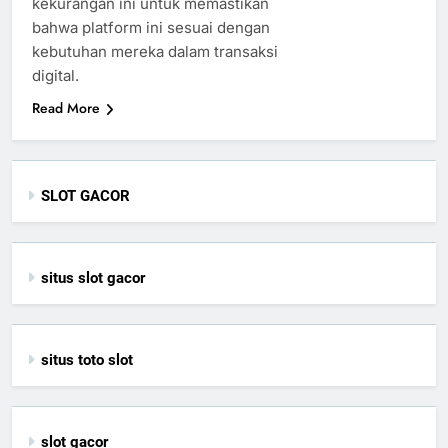
kekurangan ini untuk memastikan
bahwa platform ini sesuai dengan
kebutuhan mereka dalam transaksi
digital.
Read More
SLOT GACOR
situs slot gacor
situs toto slot
slot gacor