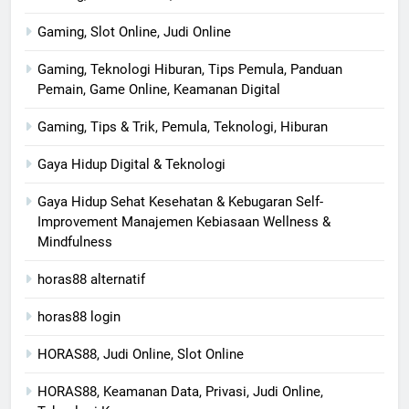
Gaming, Slot Online, Judi Online
Gaming, Teknologi Hiburan, Tips Pemula, Panduan
Pemain, Game Online, Keamanan Digital
Gaming, Tips & Trik, Pemula, Teknologi, Hiburan
Gaya Hidup Digital & Teknologi
Gaya Hidup Sehat Kesehatan & Kebugaran Self-
Improvement Manajemen Kebiasaan Wellness &
Mindfulness
horas88 alternatif
horas88 login
HORAS88, Judi Online, Slot Online
HORAS88, Keamanan Data, Privasi, Judi Online,