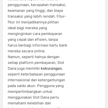
penggunaan, kecepatan transaksi,
keamanan yang tinggi, dan biaya
transaksi yang lebih rendah. Fitur-
fitur ini menjadikannya pilihan
ideal bagi mereka yang
menginginkan cara pembayaran
yang cepat dan efisien, tanpa
harus berbagi informasi kartu bank
mereka secara online.
Namun, seperti halnya dengan
setiap platform pembayaran, Slot
Dana juga memiliki
kekurangan
,
seperti keterbatasan penggunaan
internasional dan ketergantungan
pada saldo akun. Pengguna yang
mempertimbangkan untuk
menggunakan Slot Dana perlu
memahami kelebihan dan