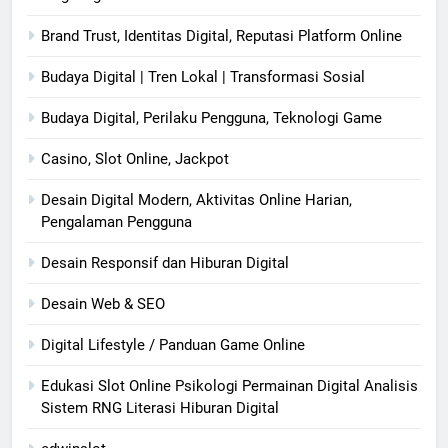
Brand Trust, Identitas Digital, Reputasi Platform Online
Budaya Digital | Tren Lokal | Transformasi Sosial
Budaya Digital, Perilaku Pengguna, Teknologi Game
Casino, Slot Online, Jackpot
Desain Digital Modern, Aktivitas Online Harian,
Pengalaman Pengguna
Desain Responsif dan Hiburan Digital
Desain Web & SEO
Digital Lifestyle / Panduan Game Online
Edukasi Slot Online Psikologi Permainan Digital Analisis
Sistem RNG Literasi Hiburan Digital