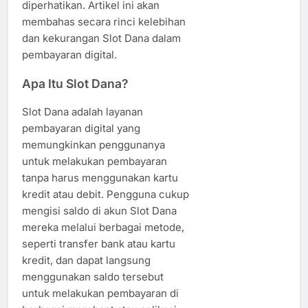
diperhatikan. Artikel ini akan
membahas secara rinci kelebihan
dan kekurangan Slot Dana dalam
pembayaran digital.
Apa Itu Slot Dana?
Slot Dana adalah layanan
pembayaran digital yang
memungkinkan penggunanya
untuk melakukan pembayaran
tanpa harus menggunakan kartu
kredit atau debit. Pengguna cukup
mengisi saldo di akun Slot Dana
mereka melalui berbagai metode,
seperti transfer bank atau kartu
kredit, dan dapat langsung
menggunakan saldo tersebut
untuk melakukan pembayaran di