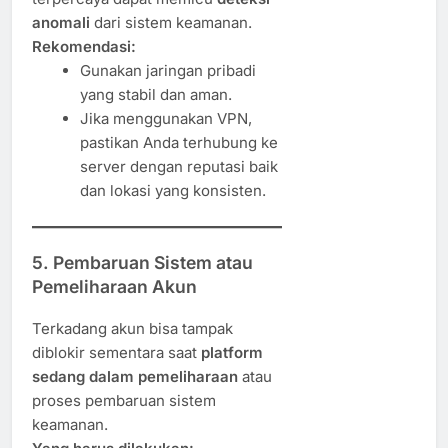
anomali
dari sistem keamanan.
Rekomendasi:
Gunakan jaringan pribadi
yang stabil dan aman.
Jika menggunakan VPN,
pastikan Anda terhubung ke
server dengan reputasi baik
dan lokasi yang konsisten.
5. Pembaruan Sistem atau
Pemeliharaan Akun
Terkadang akun bisa tampak
diblokir sementara saat
platform
sedang dalam pemeliharaan
atau
proses pembaruan sistem
keamanan.