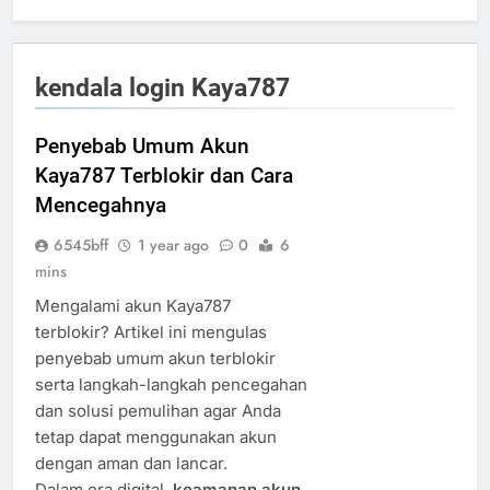
kendala login Kaya787
Penyebab Umum Akun
Kaya787 Terblokir dan Cara
Mencegahnya
6545bff
1 year ago
0
6
mins
Mengalami akun Kaya787
terblokir? Artikel ini mengulas
penyebab umum akun terblokir
serta langkah-langkah pencegahan
dan solusi pemulihan agar Anda
tetap dapat menggunakan akun
dengan aman dan lancar.
Dalam era digital,
keamanan akun