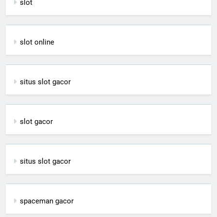
slot
slot online
situs slot gacor
slot gacor
situs slot gacor
spaceman gacor