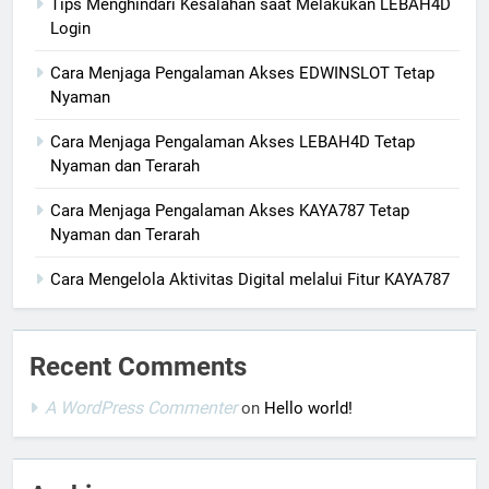
Tips Menghindari Kesalahan saat Melakukan LEBAH4D
Login
Cara Menjaga Pengalaman Akses EDWINSLOT Tetap
Nyaman
Cara Menjaga Pengalaman Akses LEBAH4D Tetap
Nyaman dan Terarah
Cara Menjaga Pengalaman Akses KAYA787 Tetap
Nyaman dan Terarah
Cara Mengelola Aktivitas Digital melalui Fitur KAYA787
Recent Comments
A WordPress Commenter
on
Hello world!