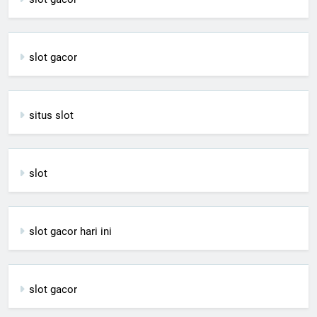
slot gacor
situs slot
slot
slot gacor hari ini
slot gacor