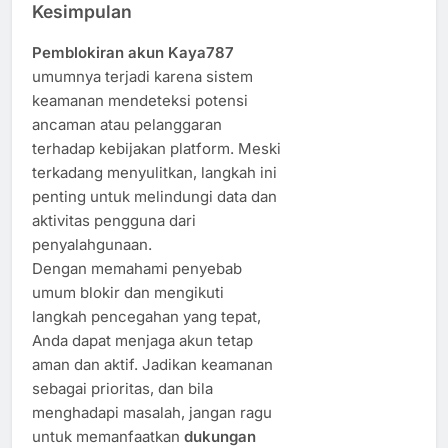
Kesimpulan
Pemblokiran akun Kaya787
umumnya terjadi karena sistem
keamanan mendeteksi potensi
ancaman atau pelanggaran
terhadap kebijakan platform. Meski
terkadang menyulitkan, langkah ini
penting untuk melindungi data dan
aktivitas pengguna dari
penyalahgunaan.
Dengan memahami penyebab
umum blokir dan mengikuti
langkah pencegahan yang tepat,
Anda dapat menjaga akun tetap
aman dan aktif. Jadikan keamanan
sebagai prioritas, dan bila
menghadapi masalah, jangan ragu
untuk memanfaatkan
dukungan