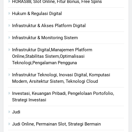
HORAS88, Slot Online, Fitur Bonus, Free Spins
Hukum & Regulasi Digital
Infrastruktur & Akses Platform Digital
Infrastruktur & Monitoring Sistem
Infrastruktur Digital,Manajemen Platform
Online,Stabilitas Sistem,Optimalisasi
Teknologi,Pengalaman Pengguna
Infrastruktur Teknologi, Inovasi Digital, Komputasi
Modern, Arsitektur Sistem, Teknologi Cloud
Investasi, Keuangan Pribadi, Pengelolaan Portofolio,
Strategi Investasi
Judi
Judi Online, Permainan Slot, Strategi Bermain