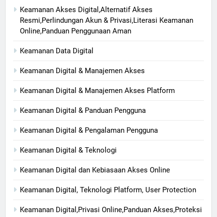
Keamanan Akses Digital,Alternatif Akses
Resmi,Perlindungan Akun & Privasi,Literasi Keamanan
Online,Panduan Penggunaan Aman
Keamanan Data Digital
Keamanan Digital & Manajemen Akses
Keamanan Digital & Manajemen Akses Platform
Keamanan Digital & Panduan Pengguna
Keamanan Digital & Pengalaman Pengguna
Keamanan Digital & Teknologi
Keamanan Digital dan Kebiasaan Akses Online
Keamanan Digital, Teknologi Platform, User Protection
Keamanan Digital,Privasi Online,Panduan Akses,Proteksi