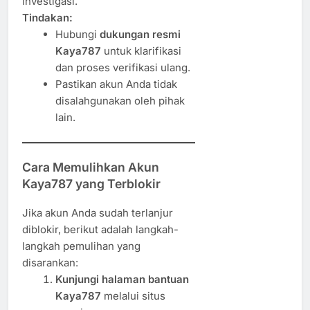
investigasi.
Tindakan:
Hubungi
dukungan resmi
Kaya787
untuk klarifikasi
dan proses verifikasi ulang.
Pastikan akun Anda tidak
disalahgunakan oleh pihak
lain.
Cara Memulihkan Akun
Kaya787 yang Terblokir
Jika akun Anda sudah terlanjur
diblokir, berikut adalah langkah-
langkah pemulihan yang
disarankan:
Kunjungi halaman bantuan
Kaya787
melalui situs