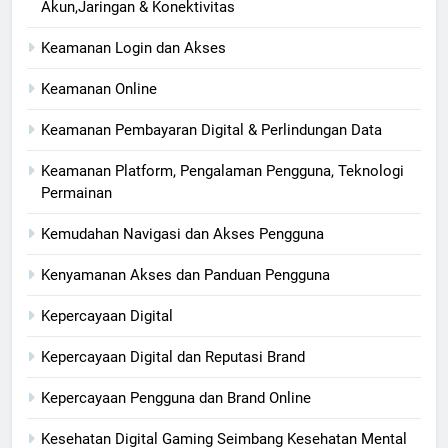
Akun,Jaringan & Konektivitas
Keamanan Login dan Akses
Keamanan Online
Keamanan Pembayaran Digital & Perlindungan Data
Keamanan Platform, Pengalaman Pengguna, Teknologi
Permainan
Kemudahan Navigasi dan Akses Pengguna
Kenyamanan Akses dan Panduan Pengguna
Kepercayaan Digital
Kepercayaan Digital dan Reputasi Brand
Kepercayaan Pengguna dan Brand Online
Kesehatan Digital Gaming Seimbang Kesehatan Mental