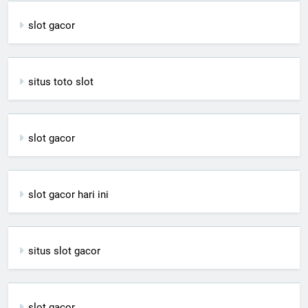
slot gacor
situs toto slot
slot gacor
slot gacor hari ini
situs slot gacor
slot gacor