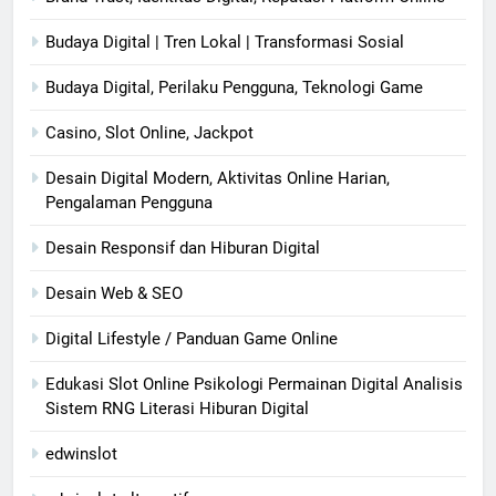
Budaya Digital | Tren Lokal | Transformasi Sosial
Budaya Digital, Perilaku Pengguna, Teknologi Game
Casino, Slot Online, Jackpot
Desain Digital Modern, Aktivitas Online Harian,
Pengalaman Pengguna
Desain Responsif dan Hiburan Digital
Desain Web & SEO
Digital Lifestyle / Panduan Game Online
Edukasi Slot Online Psikologi Permainan Digital Analisis
Sistem RNG Literasi Hiburan Digital
edwinslot