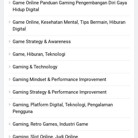
Game Online Panduan Gaming Pengembangan Diri Gaya
Hidup Digital
Game Online, Kesehatan Mental, Tips Bermain, Hiburan
Digital
Game Strategy & Awareness
Game, Hiburan, Teknologi
Gaming & Technology
Gaming Mindset & Performance Improvement
Gaming Strategy & Performance Improvement
Gaming, Platform Digital, Teknologi, Pengalaman
Pengguna
Gaming, Retro Games, Industri Game
Gaming, Slot Online, Judi Online