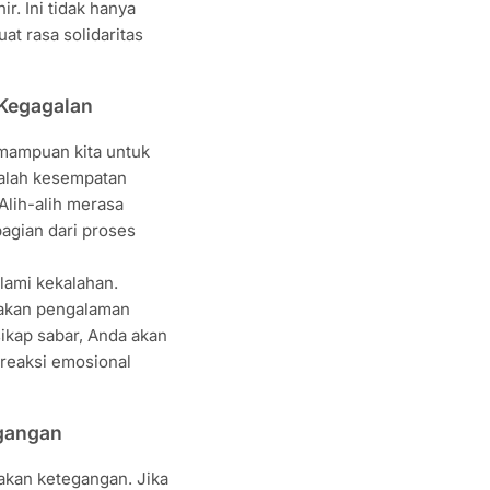
r. Ini tidak hanya
t rasa solidaritas
 Kegagalan
mampuan kita untuk
dalah kesempatan
Alih-alih merasa
agian dari proses
lami kekalahan.
nakan pengalaman
sikap sabar, Anda akan
reaksi emosional
gangan
akan ketegangan. Jika