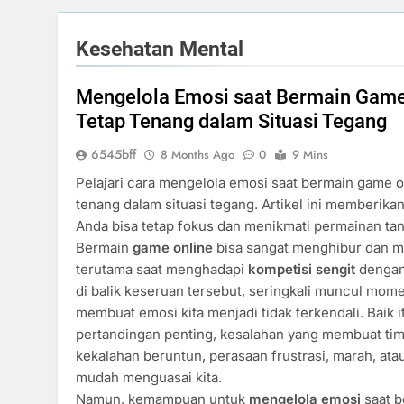
Kesehatan Mental
Mengelola Emosi saat Bermain Game
Tetap Tenang dalam Situasi Tegang
6545bff
8 Months Ago
0
9 Mins
Pelajari cara mengelola emosi saat bermain game o
tenang dalam situasi tegang. Artikel ini memberikan 
Anda bisa tetap fokus dan menikmati permainan ta
Bermain
game online
bisa sangat menghibur dan 
terutama saat menghadapi
kompetisi sengit
dengan
di balik keseruan tersebut, seringkali muncul mo
membuat emosi kita menjadi tidak terkendali. Baik 
pertandingan penting, kesalahan yang membuat tim 
kekalahan beruntun, perasaan frustrasi, marah, at
mudah menguasai kita.
Namun, kemampuan untuk
mengelola emosi
saat b