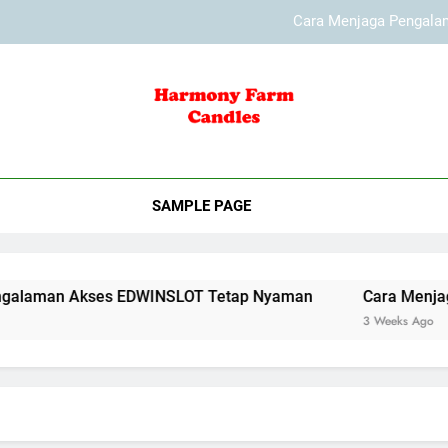
Cara Menjaga Pengal
Cara Menjaga Pengalaman Akse
Cara Menjaga Pengalaman Akse
mony Farm Candles
Tips Menghindari Kes
ilin Aromaterapi Alami Dari Harmony Farm Candles. Mencipt
Cara Menjaga Pengal
SAMPLE PAGE
Cara Menjaga Pengalaman Akse
Cara Menjaga Pengalaman Akse
kses EDWINSLOT Tetap Nyaman
Cara Menjaga Pengala
3 Weeks Ago