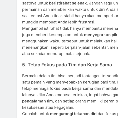
saatnya untuk
beristirahat sejenak
. Jangan ragu un
permainan dan memberikan waktu untuk diri Anda s
saat emosi Anda tidak stabil hanya akan memperbu
mungkin membuat Anda lebih frustrasi.
Mengambil istirahat tidak hanya membantu menena
juga memberi kesempatan untuk
menyegarkan pik
menggunakan waktu tersebut untuk melakukan hal 
menenangkan, seperti berjalan-jalan sebentar, me
atau sekadar menutup mata sejenak.
5.
Tetap Fokus pada Tim dan Kerja Sama
Bermain dalam tim bisa menjadi tantangan tersendiri
satu pemain yang menyebabkan kerugian bagi tim.
tetap menjaga
fokus pada kerja sama
dan menduku
lainnya. Jika Anda merasa tertekan, ingat bahwa
ga
pengalaman tim
, dan setiap orang memiliki peran 
kesuksesan atau kegagalan.
Cobalah untuk
mengurangi tekanan diri
dan fokus 