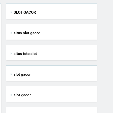
SLOT GACOR
situs slot gacor
situs toto slot
slot gacor
slot gacor