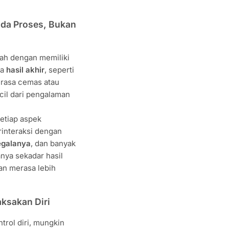
ada Proses, Bukan
lah dengan memiliki
da
hasil akhir
, seperti
erasa cemas atau
cil dari pengalaman
setiap aspek
erinteraksi dengan
galanya
, dan banyak
ya sekadar hasil
an merasa lebih
aksakan Diri
trol diri, mungkin