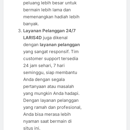
peluang lebih besar untuk
bermain lebih lama dan
memenangkan hadiah lebih
banyak.
Layanan Pelanggan 24/7
LARIS4D
juga dikenal
dengan
layanan pelanggan
yang sangat responsif. Tim
customer support tersedia
24 jam sehari, 7 hari
seminggu, siap membantu
Anda dengan segala
pertanyaan atau masalah
yang mungkin Anda hadapi.
Dengan layanan pelanggan
yang ramah dan profesional,
Anda bisa merasa lebih
nyaman saat bermain di
situs ini.