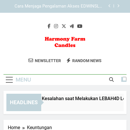
Skip
Cara Menjaga Pengalaman Akses LEBAH4D
to
Tetap Nyaman dan Terarah
content
Cara Menjaga Pengalaman Akses KAYA787 Tetap
Nyaman dan Terarah
Tips Menghindari Kesalahan saat Melakukan
LEBAH4D Login
Cara Menjaga Pengalaman Akses EDWINSLOT
Tetap Nyaman
Harmony Farm
Nikmati Lilin Aromaterapi Alami Dari
Cara Menjaga Pengalaman Akses LEBAH4D
NEWSLETTER
RANDOM NEWS
Tetap Nyaman dan Terarah
Candles
Harmony Farm Candles. Menciptakan
Cara Menjaga Pengalaman Akses KAYA787 Tetap
Suasana Yang Tenang Dan Nyaman Di
Nyaman dan Terarah
MENU
Rumah.
ips Menghindari Kesalahan saat Melakukan LEBAH4D Login
HEADLINES
Weeks Ago
Home
Keuntungan