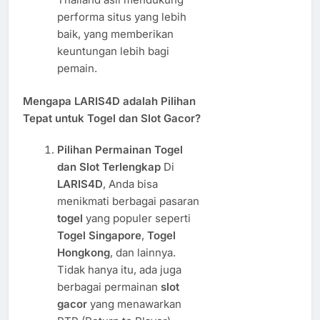
performa situs yang lebih
baik, yang memberikan
keuntungan lebih bagi
pemain.
Mengapa LARIS4D adalah Pilihan
Tepat untuk Togel dan Slot Gacor?
Pilihan Permainan Togel
dan Slot Terlengkap
Di
LARIS4D
, Anda bisa
menikmati berbagai pasaran
togel
yang populer seperti
Togel Singapore
,
Togel
Hongkong
, dan lainnya.
Tidak hanya itu, ada juga
berbagai permainan
slot
gacor
yang menawarkan