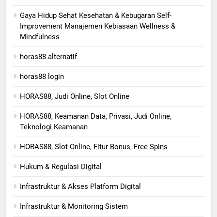
Gaya Hidup Sehat Kesehatan & Kebugaran Self-
Improvement Manajemen Kebiasaan Wellness &
Mindfulness
horas88 alternatif
horas88 login
HORAS88, Judi Online, Slot Online
HORAS88, Keamanan Data, Privasi, Judi Online,
Teknologi Keamanan
HORAS88, Slot Online, Fitur Bonus, Free Spins
Hukum & Regulasi Digital
Infrastruktur & Akses Platform Digital
Infrastruktur & Monitoring Sistem