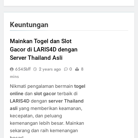
Keuntungan
Mainkan Togel dan Slot
Gacor di LARIS4D dengan
Server Thailand Asli
6545bff
2 years ago
0
8
mins
Nikmati pengalaman bermain
togel
online
dan
slot gacor
terbaik di
LARIS4D
dengan
server Thailand
asli
yang memberikan keamanan,
kecepatan, dan peluang
kemenangan lebih besar. Mainkan
sekarang dan raih kemenangan
besar!