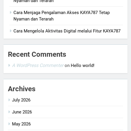
Nyaman dan Terarah
Cara Menjaga Pengalaman Akses KAYA787 Tetap
Nyaman dan Terarah
Cara Mengelola Aktivitas Digital melalui Fitur KAYA787
Recent Comments
A WordPress Commenter
on
Hello world!
Archives
July 2026
June 2026
May 2026