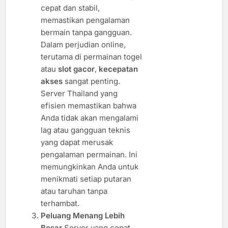
cepat dan stabil,
memastikan pengalaman
bermain tanpa gangguan.
Dalam perjudian online,
terutama di permainan togel
atau
slot gacor
,
kecepatan
akses
sangat penting.
Server Thailand yang
efisien memastikan bahwa
Anda tidak akan mengalami
lag atau gangguan teknis
yang dapat merusak
pengalaman permainan. Ini
memungkinkan Anda untuk
menikmati setiap putaran
atau taruhan tanpa
terhambat.
Peluang Menang Lebih
Besar
Server yang cepat