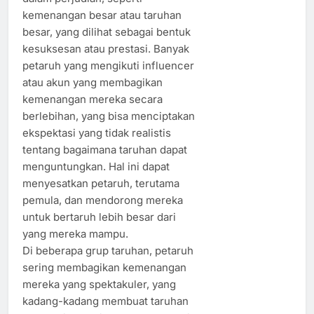
kemenangan besar atau taruhan
besar, yang dilihat sebagai bentuk
kesuksesan atau prestasi. Banyak
petaruh yang mengikuti influencer
atau akun yang membagikan
kemenangan mereka secara
berlebihan, yang bisa menciptakan
ekspektasi yang tidak realistis
tentang bagaimana taruhan dapat
menguntungkan. Hal ini dapat
menyesatkan petaruh, terutama
pemula, dan mendorong mereka
untuk bertaruh lebih besar dari
yang mereka mampu.
Di beberapa grup taruhan, petaruh
sering membagikan kemenangan
mereka yang spektakuler, yang
kadang-kadang membuat taruhan