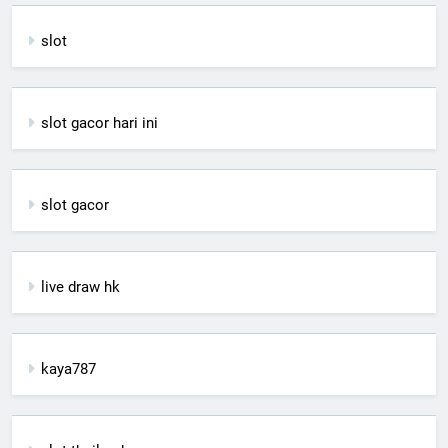
slot
slot gacor hari ini
slot gacor
live draw hk
kaya787