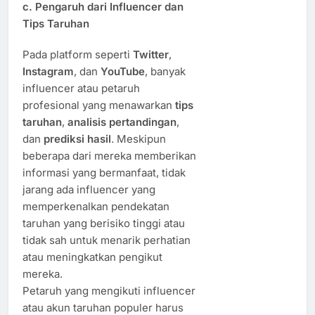
c. Pengaruh dari Influencer dan
Tips Taruhan
Pada platform seperti
Twitter
,
Instagram
, dan
YouTube
, banyak
influencer atau petaruh
profesional yang menawarkan
tips
taruhan
,
analisis pertandingan
,
dan
prediksi hasil
. Meskipun
beberapa dari mereka memberikan
informasi yang bermanfaat, tidak
jarang ada influencer yang
memperkenalkan pendekatan
taruhan yang berisiko tinggi atau
tidak sah untuk menarik perhatian
atau meningkatkan pengikut
mereka.
Petaruh yang mengikuti influencer
atau akun taruhan populer harus