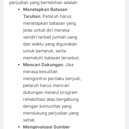
perjudian yang berlebihan adalah:
Menetapkan Batasan
Taruhan
: Petaruh harus
menetapkan batasan yang
jelas untuk diri mereka
sendiri terkait jumlah uang
dan waktu yang digunakan
untuk bertaruh, serta
mematuhi batasan tersebut.
Mencari Dukungan
: Jika
merasa kesulitan
mengontrol perilaku berjudi,
petaruh harus mencari
dukungan melalui program
rehabilitasi atau bergabung
dengan komunitas yang
mendukung perjudian yang
sehat.
Mengevaluasi Sumber