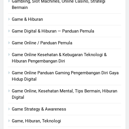
Gambling, Slot Machines, Online Casino, Strategi
Bermain
Game & Hiburan
Game Digital & Hiburan — Panduan Pemula
Game Online / Panduan Pemula
Game Online Kesehatan & Kebugaran Teknologi &
Hiburan Pengembangan Diri
Game Online Panduan Gaming Pengembangan Diri Gaya
Hidup Digital
Game Online, Kesehatan Mental, Tips Bermain, Hiburan
Digital
Game Strategy & Awareness
Game, Hiburan, Teknologi