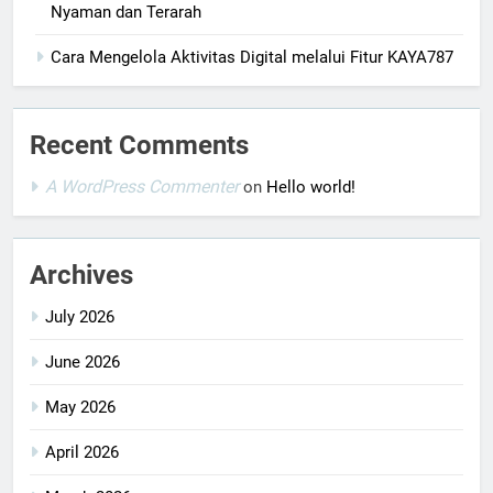
Nyaman dan Terarah
Cara Mengelola Aktivitas Digital melalui Fitur KAYA787
Recent Comments
A WordPress Commenter
on
Hello world!
Archives
July 2026
June 2026
May 2026
April 2026