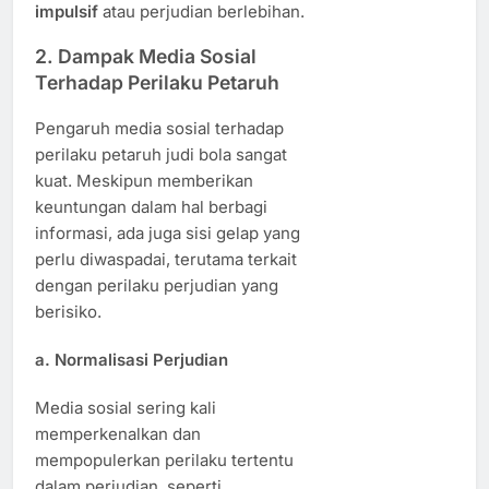
impulsif
atau perjudian berlebihan.
2.
Dampak Media Sosial
Terhadap Perilaku Petaruh
Pengaruh media sosial terhadap
perilaku petaruh judi bola sangat
kuat. Meskipun memberikan
keuntungan dalam hal berbagi
informasi, ada juga sisi gelap yang
perlu diwaspadai, terutama terkait
dengan perilaku perjudian yang
berisiko.
a. Normalisasi Perjudian
Media sosial sering kali
memperkenalkan dan
mempopulerkan perilaku tertentu
dalam perjudian, seperti