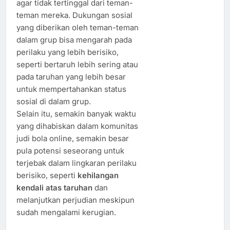
agar tidak tertinggal dari teman-
teman mereka. Dukungan sosial
yang diberikan oleh teman-teman
dalam grup bisa mengarah pada
perilaku yang lebih berisiko,
seperti bertaruh lebih sering atau
pada taruhan yang lebih besar
untuk mempertahankan status
sosial di dalam grup.
Selain itu, semakin banyak waktu
yang dihabiskan dalam komunitas
judi bola online, semakin besar
pula potensi seseorang untuk
terjebak dalam lingkaran perilaku
berisiko, seperti
kehilangan
kendali atas taruhan
dan
melanjutkan perjudian meskipun
sudah mengalami kerugian.