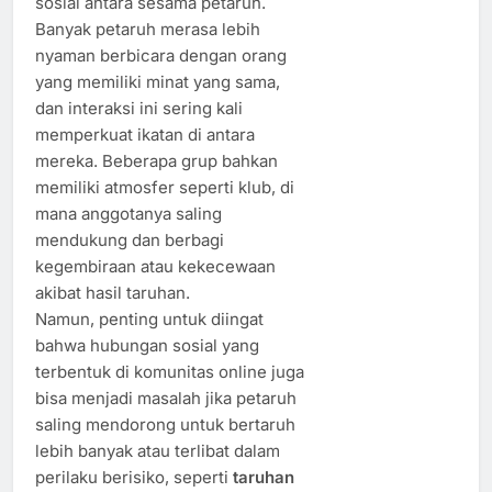
sosial antara sesama petaruh.
Banyak petaruh merasa lebih
nyaman berbicara dengan orang
yang memiliki minat yang sama,
dan interaksi ini sering kali
memperkuat ikatan di antara
mereka. Beberapa grup bahkan
memiliki atmosfer seperti klub, di
mana anggotanya saling
mendukung dan berbagi
kegembiraan atau kekecewaan
akibat hasil taruhan.
Namun, penting untuk diingat
bahwa hubungan sosial yang
terbentuk di komunitas online juga
bisa menjadi masalah jika petaruh
saling mendorong untuk bertaruh
lebih banyak atau terlibat dalam
perilaku berisiko, seperti
taruhan