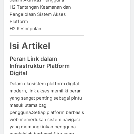
H2 Tantangan Keamanan dan
Pengelolaan Sistem Akses
Platform
H2 Kesimpulan
Isi Artikel
Peran Link dalam
Infrastruktur Platform
Digital
Dalam ekosistem platform digital
modern, link akses memiliki peran
yang sangat penting sebagai pintu
masuk utama bagi
pengguna.Setiap platform berbasis
web memerlukan sistem navigasi
yang memungkinkan pengguna
menjelajah berbagai fitur yang