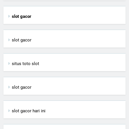
slot gacor
slot gacor
situs toto slot
slot gacor
slot gacor hari ini