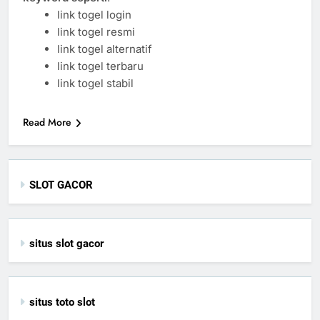
link togel login
link togel resmi
link togel alternatif
link togel terbaru
link togel stabil
Read More
SLOT GACOR
situs slot gacor
situs toto slot