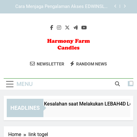
Skip
Cara Menjaga Pengalaman Akses LEBAH4D
to
Tetap Nyaman dan Terarah
content
Cara Menjaga Pengalaman Akses KAYA787 Tetap
Nyaman dan Terarah
Tips Menghindari Kesalahan saat Melakukan
LEBAH4D Login
Cara Menjaga Pengalaman Akses EDWINSLOT
Tetap Nyaman
Harmony Farm
Nikmati Lilin Aromaterapi Alami Dari
Cara Menjaga Pengalaman Akses LEBAH4D
NEWSLETTER
RANDOM NEWS
Tetap Nyaman dan Terarah
Candles
Harmony Farm Candles. Menciptakan
Cara Menjaga Pengalaman Akses KAYA787 Tetap
Suasana Yang Tenang Dan Nyaman Di
Nyaman dan Terarah
MENU
Rumah.
ips Menghindari Kesalahan saat Melakukan LEBAH4D Login
HEADLINES
 Weeks Ago
Home
link togel