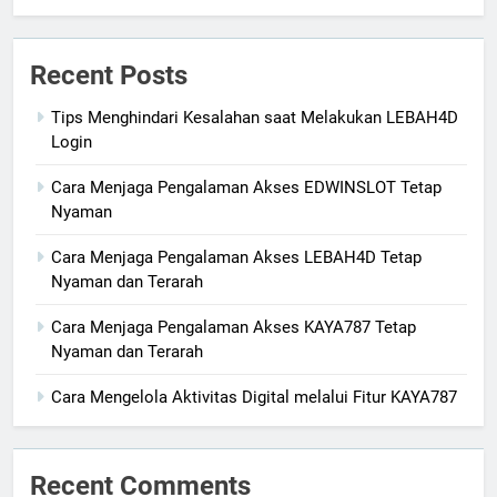
Recent Posts
Tips Menghindari Kesalahan saat Melakukan LEBAH4D
Login
Cara Menjaga Pengalaman Akses EDWINSLOT Tetap
Nyaman
Cara Menjaga Pengalaman Akses LEBAH4D Tetap
Nyaman dan Terarah
Cara Menjaga Pengalaman Akses KAYA787 Tetap
Nyaman dan Terarah
Cara Mengelola Aktivitas Digital melalui Fitur KAYA787
Recent Comments