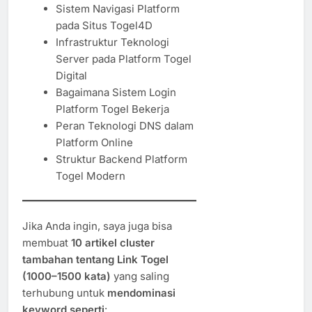
Sistem Navigasi Platform
pada Situs Togel4D
Infrastruktur Teknologi
Server pada Platform Togel
Digital
Bagaimana Sistem Login
Platform Togel Bekerja
Peran Teknologi DNS dalam
Platform Online
Struktur Backend Platform
Togel Modern
Jika Anda ingin, saya juga bisa
membuat
10 artikel cluster
tambahan tentang Link Togel
(1000–1500 kata)
yang saling
terhubung untuk
mendominasi
keyword seperti
: