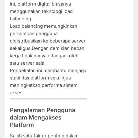
ini, platform digital biasanya
menggunakan teknologi load
balancing.
Load balancing memungkinkan
permintaan pengguna
didistribusikan ke beberapa server
sekaligus.Dengan demikian beban
kerja tidak hanya ditangani oleh
satu server saja.
Pendekatan ini membantu menjaga
stabilitas platform sekaligus
meningkatkan performa sistem
akses.
Pengalaman Pengguna
dalam Mengakses
Platform
Salah satu faktor penting dalam