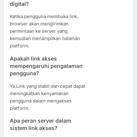
digital?
Ketika pengguna membuka link,
browser akan mengirimkan
permintaan ke server yang
kemudian menampilkan halaman
platform.
Apakah link akses
mempengaruhi pengalaman
pengguna?
Ya.Link yang stabil dan cepat dapat
meningkatkan kenyamanan
pengguna dalam mengakses
platform.
Apa peran server dalam
sistem link akses?