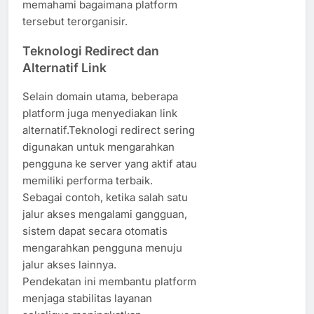
memahami bagaimana platform
tersebut terorganisir.
Teknologi Redirect dan
Alternatif Link
Selain domain utama, beberapa
platform juga menyediakan link
alternatif.Teknologi redirect sering
digunakan untuk mengarahkan
pengguna ke server yang aktif atau
memiliki performa terbaik.
Sebagai contoh, ketika salah satu
jalur akses mengalami gangguan,
sistem dapat secara otomatis
mengarahkan pengguna menuju
jalur akses lainnya.
Pendekatan ini membantu platform
menjaga stabilitas layanan