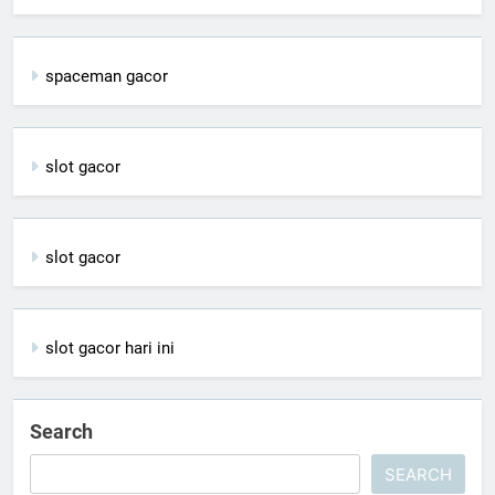
spaceman gacor
slot gacor
slot gacor
slot gacor hari ini
Search
SEARCH