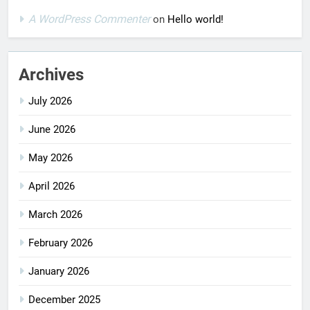
A WordPress Commenter
on
Hello world!
Archives
July 2026
June 2026
May 2026
April 2026
March 2026
February 2026
January 2026
December 2025