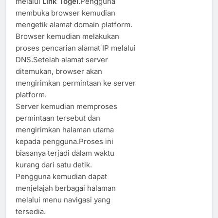
melalui
Link Togel
.Pengguna
membuka browser kemudian
mengetik alamat domain platform.
Browser kemudian melakukan
proses pencarian alamat IP melalui
DNS.Setelah alamat server
ditemukan, browser akan
mengirimkan permintaan ke server
platform.
Server kemudian memproses
permintaan tersebut dan
mengirimkan halaman utama
kepada pengguna.Proses ini
biasanya terjadi dalam waktu
kurang dari satu detik.
Pengguna kemudian dapat
menjelajah berbagai halaman
melalui menu navigasi yang
tersedia.