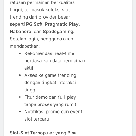
ratusan permainan berkualitas
tinggi, termasuk koleksi slot
trending dari provider besar
seperti
PG Soft
,
Pragmatic Play
,
Habanero
, dan
Spadegaming
.
Setelah login, pengguna akan
mendapatkan:
Rekomendasi real-time
berdasarkan data permainan
aktif
Akses ke game trending
dengan tingkat interaksi
tinggi
Fitur demo dan full-play
tanpa proses yang rumit
Notifikasi promo dan event
slot terbaru
Slot-Slot Terpopuler yang Bisa