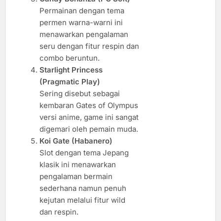
Permainan dengan tema
permen warna-warni ini
menawarkan pengalaman
seru dengan fitur respin dan
combo beruntun.
Starlight Princess
(Pragmatic Play)
Sering disebut sebagai
kembaran Gates of Olympus
versi anime, game ini sangat
digemari oleh pemain muda.
Koi Gate (Habanero)
Slot dengan tema Jepang
klasik ini menawarkan
pengalaman bermain
sederhana namun penuh
kejutan melalui fitur wild
dan respin.