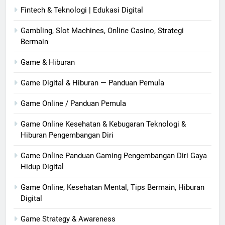
Fintech & Teknologi | Edukasi Digital
Gambling, Slot Machines, Online Casino, Strategi
Bermain
Game & Hiburan
Game Digital & Hiburan — Panduan Pemula
Game Online / Panduan Pemula
Game Online Kesehatan & Kebugaran Teknologi &
Hiburan Pengembangan Diri
Game Online Panduan Gaming Pengembangan Diri Gaya
Hidup Digital
Game Online, Kesehatan Mental, Tips Bermain, Hiburan
Digital
Game Strategy & Awareness