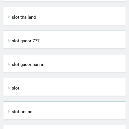
slot thailand
slot gacor 777
slot gacor hari ini
slot
slot online