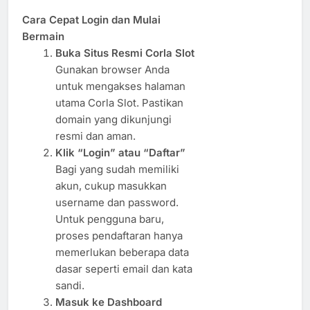
Cara Cepat Login dan Mulai
Bermain
Buka Situs Resmi Corla Slot
Gunakan browser Anda
untuk mengakses halaman
utama Corla Slot. Pastikan
domain yang dikunjungi
resmi dan aman.
Klik “Login” atau “Daftar”
Bagi yang sudah memiliki
akun, cukup masukkan
username dan password.
Untuk pengguna baru,
proses pendaftaran hanya
memerlukan beberapa data
dasar seperti email dan kata
sandi.
Masuk ke Dashboard