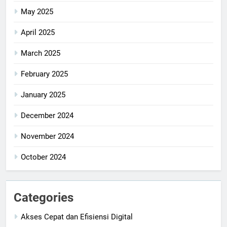
May 2025
April 2025
March 2025
February 2025
January 2025
December 2024
November 2024
October 2024
Categories
Akses Cepat dan Efisiensi Digital