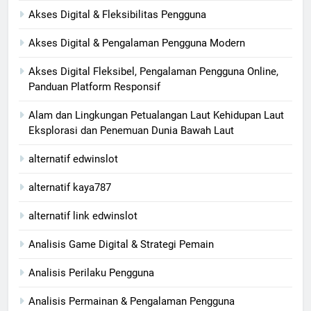
Akses Digital & Fleksibilitas Pengguna
Akses Digital & Pengalaman Pengguna Modern
Akses Digital Fleksibel, Pengalaman Pengguna Online,
Panduan Platform Responsif
Alam dan Lingkungan Petualangan Laut Kehidupan Laut
Eksplorasi dan Penemuan Dunia Bawah Laut
alternatif edwinslot
alternatif kaya787
alternatif link edwinslot
Analisis Game Digital & Strategi Pemain
Analisis Perilaku Pengguna
Analisis Permainan & Pengalaman Pengguna