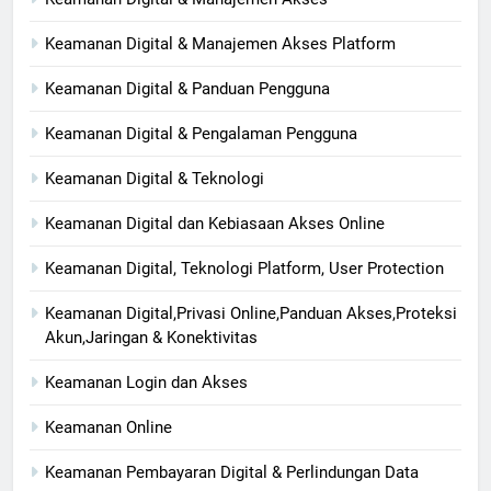
Keamanan Digital & Manajemen Akses Platform
Keamanan Digital & Panduan Pengguna
Keamanan Digital & Pengalaman Pengguna
Keamanan Digital & Teknologi
Keamanan Digital dan Kebiasaan Akses Online
Keamanan Digital, Teknologi Platform, User Protection
Keamanan Digital,Privasi Online,Panduan Akses,Proteksi
Akun,Jaringan & Konektivitas
Keamanan Login dan Akses
Keamanan Online
Keamanan Pembayaran Digital & Perlindungan Data