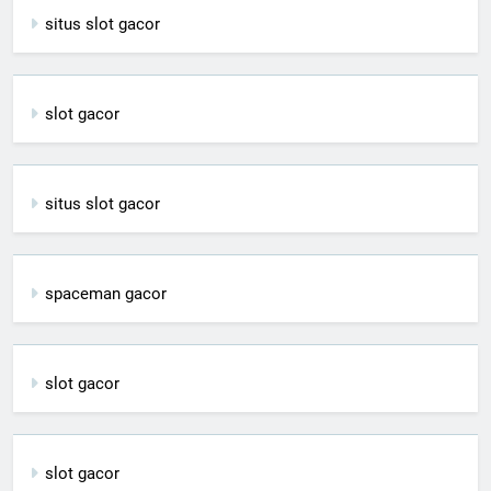
situs slot gacor
slot gacor
situs slot gacor
spaceman gacor
slot gacor
slot gacor