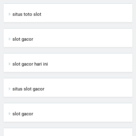
situs toto slot
slot gacor
slot gacor hari ini
situs slot gacor
slot gacor