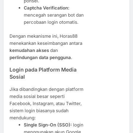
ponsel.
Captcha Verification:
mencegah serangan bot dan
percobaan login otomatis.
Dengan mekanisme ini, Horas88
menekankan keseimbangan antara
kemudahan akses
dan
perlindungan data pengguna
.
Login pada Platform Media
Sosial
Jika dibandingkan dengan platform
media sosial besar seperti
Facebook, Instagram, atau Twitter,
sistem login biasanya sudah
mendukung:
Single Sign-On (SSO):
login
menggunakan akun Google