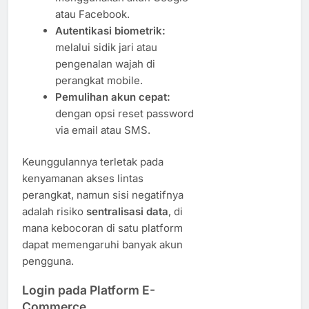
atau Facebook.
Autentikasi biometrik:
melalui sidik jari atau
pengenalan wajah di
perangkat mobile.
Pemulihan akun cepat:
dengan opsi reset password
via email atau SMS.
Keunggulannya terletak pada
kenyamanan akses lintas
perangkat, namun sisi negatifnya
adalah risiko
sentralisasi data
, di
mana kebocoran di satu platform
dapat memengaruhi banyak akun
pengguna.
Login pada Platform E-
Commerce