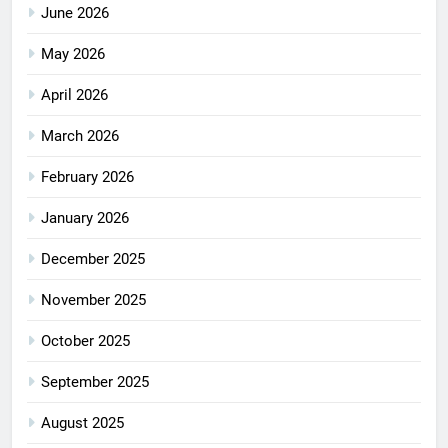
June 2026
May 2026
April 2026
March 2026
February 2026
January 2026
December 2025
November 2025
October 2025
September 2025
August 2025