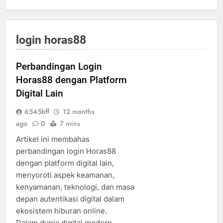
login horas88
Perbandingan Login
Horas88 dengan Platform
Digital Lain
6545bff
12 months
ago
0
7 mins
Artikel ini membahas
perbandingan login Horas88
dengan platform digital lain,
menyoroti aspek keamanan,
kenyamanan, teknologi, dan masa
depan autentikasi digital dalam
ekosistem hiburan online.
Dalam dunia digital modern,