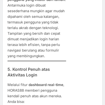
Antarmuka login dibuat
sesederhana mungkin agar mudah
dipahami oleh semua kalangan,
termasuk pengguna yang tidak
terlalu akrab dengan teknologi.
Tampilan yang bersih dan cepat
dimuat menjadikan login harian
terasa lebih efisien, tanpa perlu
navigasi berulang atau formulir
yang membingungkan.
5. Kontrol Penuh atas
Aktivitas Login
Melalui fitur
dashboard real-time
,
HORAS88 memberi pengguna
kendali penuh atas akun mereka.
Anda bisa: