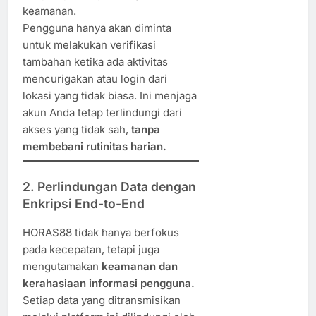
keamanan.
Pengguna hanya akan diminta
untuk melakukan verifikasi
tambahan ketika ada aktivitas
mencurigakan atau login dari
lokasi yang tidak biasa. Ini menjaga
akun Anda tetap terlindungi dari
akses yang tidak sah,
tanpa
membebani rutinitas harian.
2. Perlindungan Data dengan
Enkripsi End-to-End
HORAS88 tidak hanya berfokus
pada kecepatan, tetapi juga
mengutamakan
keamanan dan
kerahasiaan informasi pengguna.
Setiap data yang ditransmisikan