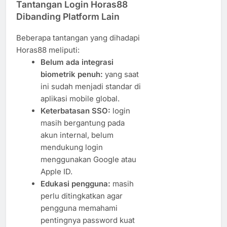
Tantangan Login Horas88
Dibanding Platform Lain
Beberapa tantangan yang dihadapi
Horas88 meliputi:
Belum ada integrasi
biometrik penuh:
yang saat
ini sudah menjadi standar di
aplikasi mobile global.
Keterbatasan SSO:
login
masih bergantung pada
akun internal, belum
mendukung login
menggunakan Google atau
Apple ID.
Edukasi pengguna:
masih
perlu ditingkatkan agar
pengguna memahami
pentingnya password kuat