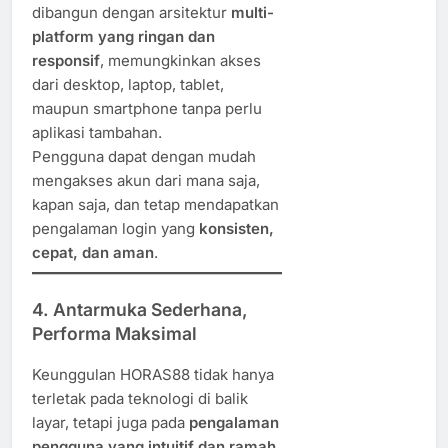
dibangun dengan arsitektur
multi-
platform yang ringan dan
responsif
, memungkinkan akses
dari desktop, laptop, tablet,
maupun smartphone tanpa perlu
aplikasi tambahan.
Pengguna dapat dengan mudah
mengakses akun dari mana saja,
kapan saja, dan tetap mendapatkan
pengalaman login yang
konsisten,
cepat, dan aman
.
4. Antarmuka Sederhana,
Performa Maksimal
Keunggulan HORAS88 tidak hanya
terletak pada teknologi di balik
layar, tetapi juga pada
pengalaman
pengguna yang intuitif dan ramah.