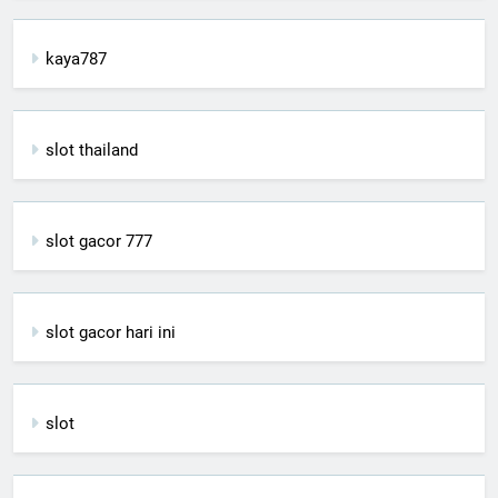
kaya787
slot thailand
slot gacor 777
slot gacor hari ini
slot