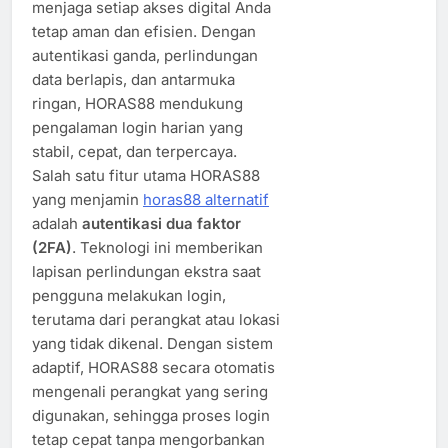
menjaga setiap akses digital Anda
tetap aman dan efisien. Dengan
autentikasi ganda, perlindungan
data berlapis, dan antarmuka
ringan, HORAS88 mendukung
pengalaman login harian yang
stabil, cepat, dan terpercaya.
Salah satu fitur utama HORAS88
yang menjamin
horas88 alternatif
adalah
autentikasi dua faktor
(2FA)
. Teknologi ini memberikan
lapisan perlindungan ekstra saat
pengguna melakukan login,
terutama dari perangkat atau lokasi
yang tidak dikenal. Dengan sistem
adaptif, HORAS88 secara otomatis
mengenali perangkat yang sering
digunakan, sehingga proses login
tetap cepat tanpa mengorbankan