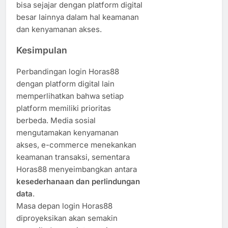
bisa sejajar dengan platform digital
besar lainnya dalam hal keamanan
dan kenyamanan akses.
Kesimpulan
Perbandingan login Horas88
dengan platform digital lain
memperlihatkan bahwa setiap
platform memiliki prioritas
berbeda. Media sosial
mengutamakan kenyamanan
akses, e-commerce menekankan
keamanan transaksi, sementara
Horas88 menyeimbangkan antara
kesederhanaan dan perlindungan
data
.
Masa depan login Horas88
diproyeksikan akan semakin