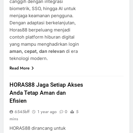
canggih dengan integrasi
biometrik, SSO, hingga AI untuk
menjaga keamanan pengguna.
Dengan adaptasi berkelanjutan,
Horas88 berpeluang menjadi
contoh platform hiburan digital
yang mampu menghadirkan login
aman, cepat, dan relevan
di era
teknologi modern.
Read More
HORAS88 Jaga Setiap Akses
Anda Tetap Aman dan
Efisien
6545bff
1 year ago
0
5
mins
HORAS88 dirancang untuk