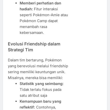
Memberi perhatian dan
hadiah:
Fitur interaksi
seperti Pokémon-Amie atau
Pokémon Camp dapat
menambah rasa
kebersamaan.
Evolusi Friendship dalam
Strategi Tim
Dalam tim bertarung, Pokémon
yang berevolusi melalui friendship
sering memiliki keuntungan unik.
Misalnya, mereka bisa memiliki:
Statistik yang seimbang:
Tidak terlalu fokus pada
satu atribut saja
Kemampuan baru yang
reflektif:
Contohnya,