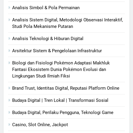
Analisis Simbol & Pola Permainan
Analisis Sistem Digital, Metodologi Observasi Interaktif,
Studi Pola Mekanisme Putaran
Analisis Teknologi & Hiburan Digital
Arsitektur Sistem & Pengelolaan Infrastruktur
Biologi dan Fisiologi Pokémon Adaptasi Makhluk
Fantasi Ekosistem Dunia Pokémon Evolusi dan
Lingkungan Studi Ilmiah Fiksi
Brand Trust, Identitas Digital, Reputasi Platform Online
Budaya Digital | Tren Lokal | Transformasi Sosial
Budaya Digital, Perilaku Pengguna, Teknologi Game
Casino, Slot Online, Jackpot