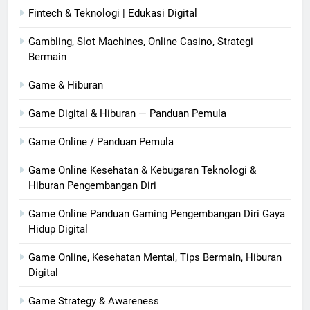
Fintech & Teknologi | Edukasi Digital
Gambling, Slot Machines, Online Casino, Strategi
Bermain
Game & Hiburan
Game Digital & Hiburan — Panduan Pemula
Game Online / Panduan Pemula
Game Online Kesehatan & Kebugaran Teknologi &
Hiburan Pengembangan Diri
Game Online Panduan Gaming Pengembangan Diri Gaya
Hidup Digital
Game Online, Kesehatan Mental, Tips Bermain, Hiburan
Digital
Game Strategy & Awareness