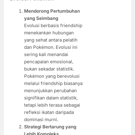
Mendorong Pertumbuhan
yang Seimbang
Evolusi berbasis friendship
menekankan hubungan
yang sehat antara pelatih
dan Pokémon. Evolusi ini
sering kali menandai
pencapaian emosional,
bukan sekadar statistik.
Pokémon yang berevolusi
melalui friendship biasanya
menunjukkan perubahan
signifikan dalam statistik,
tetapi lebih terasa sebagai
refleksi ikatan daripada
dominasi murni.
Strategi Bertarung yang
Lebih Kompleks