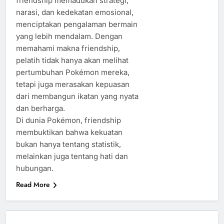
friendship memadukan strategi,
narasi, dan kedekatan emosional,
menciptakan pengalaman bermain
yang lebih mendalam. Dengan
memahami makna friendship,
pelatih tidak hanya akan melihat
pertumbuhan Pokémon mereka,
tetapi juga merasakan kepuasan
dari membangun ikatan yang nyata
dan berharga.
Di dunia Pokémon, friendship
membuktikan bahwa kekuatan
bukan hanya tentang statistik,
melainkan juga tentang hati dan
hubungan.
Read More