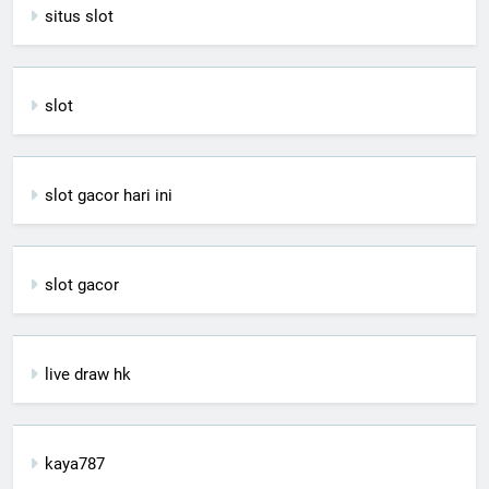
situs slot
slot
slot gacor hari ini
slot gacor
live draw hk
kaya787