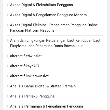
Akses Digital & Fleksibilitas Pengguna
Akses Digital & Pengalaman Pengguna Modern
Akses Digital Fleksibel, Pengalaman Pengguna Online,
Panduan Platform Responsif
Alam dan Lingkungan Petualangan Laut Kehidupan Laut
Eksplorasi dan Penemuan Dunia Bawah Laut
alternatif edwinslot
alternatif kaya787
alternatif link edwinslot
Analisis Game Digital & Strategi Pemain
Analisis Perilaku Pengguna
Analisis Permainan & Pengalaman Pengguna