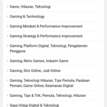
Game, Hiburan, Teknologi
Gaming & Technology
Gaming Mindset & Performance Improvement
Gaming Strategy & Performance Improvement
Gaming, Platform Digital, Teknologi, Pengalaman
Pengguna
Gaming, Retro Games, Industri Game
Gaming, Slot Online, Judi Online
Gaming, Teknologi Hiburan, Tips Pemula, Panduan
Pemain, Game Online, Keamanan Digital
Gaming, Tips & Trik, Pemula, Teknologi, Hiburan
Gaya Hidup Digital & Teknologi