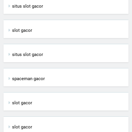
situs slot gacor
slot gacor
situs slot gacor
spaceman gacor
slot gacor
slot gacor