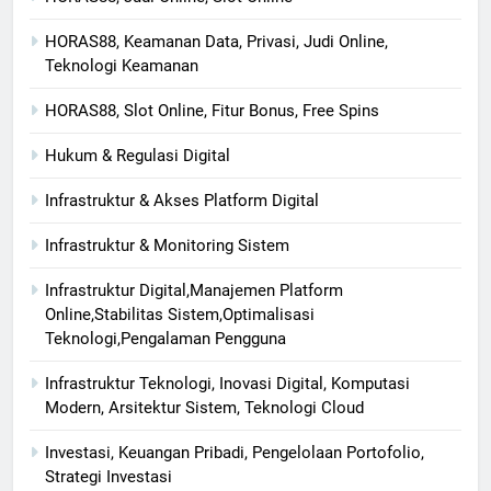
HORAS88, Keamanan Data, Privasi, Judi Online,
Teknologi Keamanan
HORAS88, Slot Online, Fitur Bonus, Free Spins
Hukum & Regulasi Digital
Infrastruktur & Akses Platform Digital
Infrastruktur & Monitoring Sistem
Infrastruktur Digital,Manajemen Platform
Online,Stabilitas Sistem,Optimalisasi
Teknologi,Pengalaman Pengguna
Infrastruktur Teknologi, Inovasi Digital, Komputasi
Modern, Arsitektur Sistem, Teknologi Cloud
Investasi, Keuangan Pribadi, Pengelolaan Portofolio,
Strategi Investasi