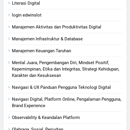
Literasi Digital
login edwinslot
Manajemen Aktivitas dan Produktivitas Digital
Manajemen Infrastruktur & Database
Manajemen Keuangan Taruhan
Mental Juara, Pengembangan Diri, Mindset Positif,
Kepemimpinan, Etika dan Integritas, Strategi Kehidupan,
Karakter dan Kesuksesan
Navigasi & UX Panduan Pengguna Teknologi Digital
Navigasi Digital, Platform Online, Pengalaman Pengguna,
Brand Experience
Observability & Keandalan Platform
Olahraga, Sosial, Perjudian