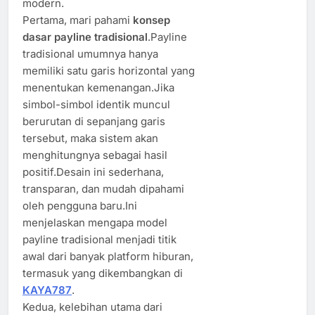
modern.
Pertama, mari pahami
konsep
dasar payline tradisional
.Payline
tradisional umumnya hanya
memiliki satu garis horizontal yang
menentukan kemenangan.Jika
simbol-simbol identik muncul
berurutan di sepanjang garis
tersebut, maka sistem akan
menghitungnya sebagai hasil
positif.Desain ini sederhana,
transparan, dan mudah dipahami
oleh pengguna baru.Ini
menjelaskan mengapa model
payline tradisional menjadi titik
awal dari banyak platform hiburan,
termasuk yang dikembangkan di
KAYA787
.
Kedua, kelebihan utama dari