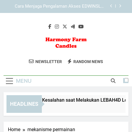
Skip
Cara Menjaga Pengalaman Akses LEBAH4D
to
Tetap Nyaman dan Terarah
content
Cara Menjaga Pengalaman Akses KAYA787 Tetap
Nyaman dan Terarah
Tips Menghindari Kesalahan saat Melakukan
LEBAH4D Login
Cara Menjaga Pengalaman Akses EDWINSLOT
Tetap Nyaman
Harmony Farm
Nikmati Lilin Aromaterapi Alami Dari
Cara Menjaga Pengalaman Akses LEBAH4D
NEWSLETTER
RANDOM NEWS
Tetap Nyaman dan Terarah
Candles
Harmony Farm Candles. Menciptakan
Cara Menjaga Pengalaman Akses KAYA787 Tetap
Suasana Yang Tenang Dan Nyaman Di
Nyaman dan Terarah
MENU
Rumah.
ps Menghindari Kesalahan saat Melakukan LEBAH4D Login
HEADLINES
Weeks Ago
Home
mekanisme permainan