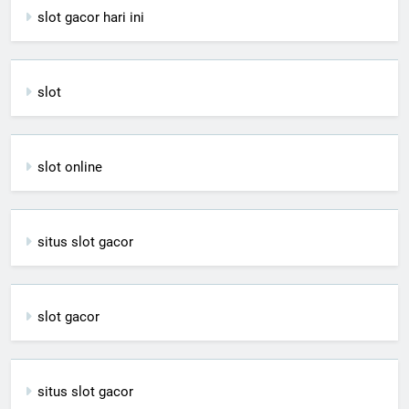
slot gacor hari ini
slot
slot online
situs slot gacor
slot gacor
situs slot gacor