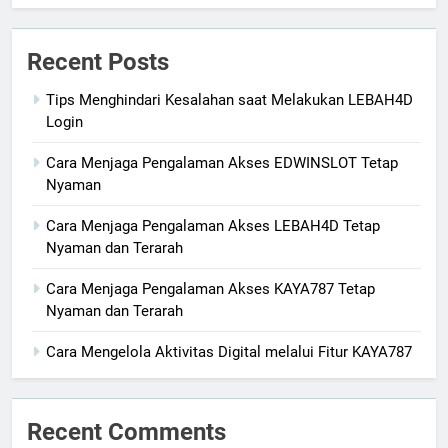
Recent Posts
Tips Menghindari Kesalahan saat Melakukan LEBAH4D
Login
Cara Menjaga Pengalaman Akses EDWINSLOT Tetap
Nyaman
Cara Menjaga Pengalaman Akses LEBAH4D Tetap
Nyaman dan Terarah
Cara Menjaga Pengalaman Akses KAYA787 Tetap
Nyaman dan Terarah
Cara Mengelola Aktivitas Digital melalui Fitur KAYA787
Recent Comments