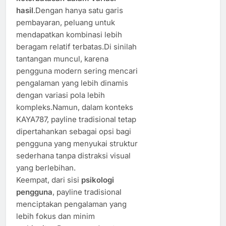
hasil
.Dengan hanya satu garis
pembayaran, peluang untuk
mendapatkan kombinasi lebih
beragam relatif terbatas.Di sinilah
tantangan muncul, karena
pengguna modern sering mencari
pengalaman yang lebih dinamis
dengan variasi pola lebih
kompleks.Namun, dalam konteks
KAYA787, payline tradisional tetap
dipertahankan sebagai opsi bagi
pengguna yang menyukai struktur
sederhana tanpa distraksi visual
yang berlebihan.
Keempat, dari sisi
psikologi
pengguna
, payline tradisional
menciptakan pengalaman yang
lebih fokus dan minim