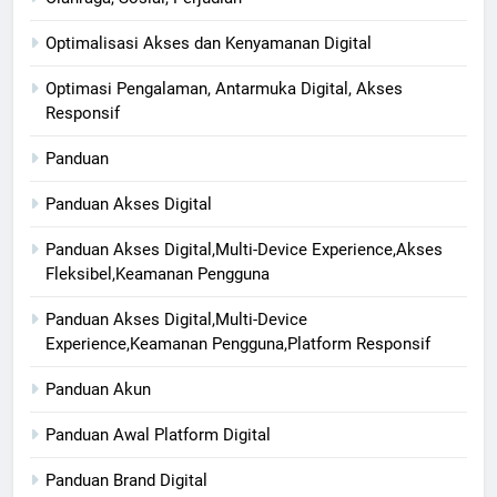
Optimalisasi Akses dan Kenyamanan Digital
Optimasi Pengalaman, Antarmuka Digital, Akses
Responsif
Panduan
Panduan Akses Digital
Panduan Akses Digital,Multi-Device Experience,Akses
Fleksibel,Keamanan Pengguna
Panduan Akses Digital,Multi-Device
Experience,Keamanan Pengguna,Platform Responsif
Panduan Akun
Panduan Awal Platform Digital
Panduan Brand Digital