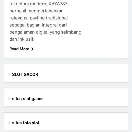
teknologi modern, KAYA787
berhasil mempertahankan
relevansi payline tradisional
sebagai bagian integral dari
pengalaman digital yang seimbang
dan inklusif.
Read More
SLOT GACOR
situs slot gacor
situs toto slot