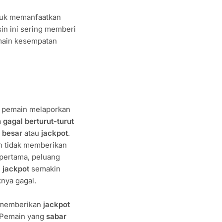
uk memanfaatkan
in ini sering memberi
main kesempatan
k pemain melaporkan
gagal berturut-turut
 besar
atau
jackpot
.
n tidak memberikan
pertama, peluang
u
jackpot
semakin
nya gagal.
 memberikan
jackpot
. Pemain yang
sabar