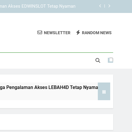
aman Akses EDWINSLOT Tetap Nyaman
s LEBAH4D Tetap Nyaman dan Terarah
s KAYA787 Tetap Nyaman dan Terarah
NEWSLETTER
RANDOM NEWS
alahan saat Melakukan LEBAH4D Login
akan Suasana Yang Tenang Dan Nyaman Di Rumah.
aman Akses EDWINSLOT Tetap Nyaman
s LEBAH4D Tetap Nyaman dan Terarah
s KAYA787 Tetap Nyaman dan Terarah
man Akses LEBAH4D Tetap Nyaman dan Terarah
Cara M
3 Weeks 