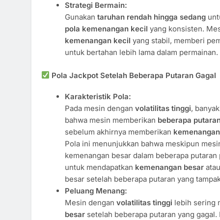
Strategi Bermain:
Gunakan
taruhan rendah hingga sedang
unt
pola kemenangan kecil
yang konsisten. Mes
kemenangan kecil
yang stabil, memberi pe
untuk bertahan lebih lama dalam permainan.
Pola Jackpot Setelah Beberapa Putaran Gagal
Karakteristik Pola:
Pada mesin dengan
volatilitas tinggi
, banya
bahwa mesin memberikan
beberapa putaran 
sebelum akhirnya memberikan
kemenangan
Pola ini menunjukkan bahwa meskipun mesi
kemenangan besar dalam beberapa putaran 
untuk mendapatkan
kemenangan besar
ata
besar setelah beberapa putaran yang tampak
Peluang Menang:
Mesin dengan
volatilitas tinggi
lebih sering
besar
setelah beberapa putaran yang gagal