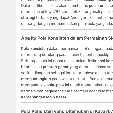
Dalam artikel ini, kita akan membahas
pola konsist
ditemukan di Kaya787, cara untuk mengenali pola-p
strategi terbaik
yang dapat Anda gunakan untuk me
menang dengan memanfaatkan pola-pola yang ada.
Apa Itu Pola Konsisten dalam Permainan Sl
Pola konsisten
dalam permainan slot mengacu pa
cenderung berulang pada mesin tertentu, meskipun
Beberapa pola ini dapat dilihat dalam
frekuensi ke
bonus
, atau
putaran gacor
yang muncul selama sesi
sering dianggap sebagai indikator bahwa mesin ter
menguntungkan
pada waktu tertentu. Banyak pem
menganalisis pola-pola ini
untuk menentukan kapan
bermain dan bagaimana cara bermain agar bisa me
kemenangan lebih besar
.
Pola Konsisten yang Ditemukan di Kaya78