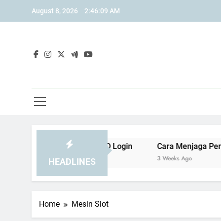
Skip
August 8, 2026
2:46:10 AM
to
content
Har
Nikmati L
Melakukan LEBAH4D Login
Cara Menjaga Pengalaman A
3 Weeks Ago
HEADLINES
Home
Mesin Slot