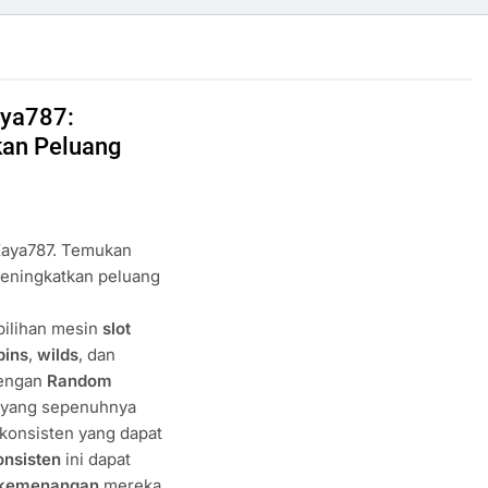
aya787:
an Peluang
 Kaya787. Temukan
meningkatkan peluang
ilihan mesin
slot
pins
,
wilds
, dan
dengan
Random
 yang sepenuhnya
konsisten yang dapat
onsisten
ini dapat
 kemenangan
mereka.