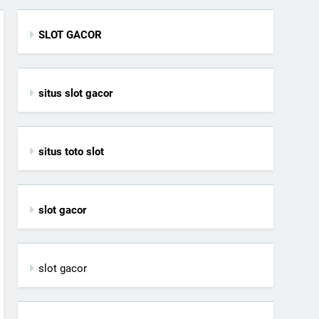
SLOT GACOR
situs slot gacor
situs toto slot
slot gacor
slot gacor