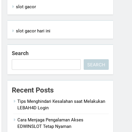
slot gacor
slot gacor hari ini
Search
SEARCH
Recent Posts
Tips Menghindari Kesalahan saat Melakukan
LEBAH4D Login
Cara Menjaga Pengalaman Akses
EDWINSLOT Tetap Nyaman