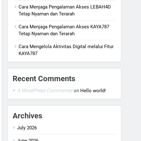
Cara Menjaga Pengalaman Akses LEBAH4D
Tetap Nyaman dan Terarah
Cara Menjaga Pengalaman Akses KAYA787
Tetap Nyaman dan Terarah
Cara Mengelola Aktivitas Digital melalui Fitur
KAYA787
Recent Comments
A WordPress Commenter
on
Hello world!
Archives
July 2026
June 2026