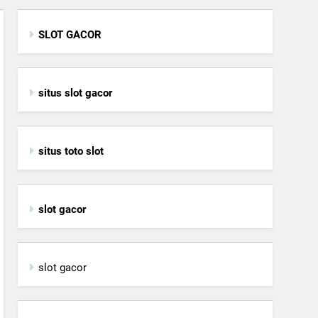
SLOT GACOR
situs slot gacor
situs toto slot
slot gacor
slot gacor