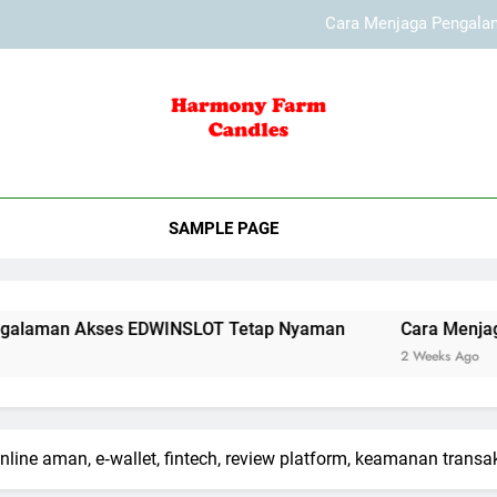
Cara Menjaga Pengal
Cara Menjaga Pengalaman Akse
Cara Menjaga Pengalaman Akse
mony Farm Candles
Tips Menghindari Kes
ilin Aromaterapi Alami Dari Harmony Farm Candles. Mencipt
Cara Menjaga Pengal
SAMPLE PAGE
Cara Menjaga Pengalaman Akse
Cara Menjaga Pengalaman Akse
kses EDWINSLOT Tetap Nyaman
Cara Menjaga Pengala
2 Weeks Ago
ine aman, e‑wallet, fintech, review platform, keamanan transa