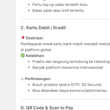
Perlu top‑up saldo terlebih dulu.
Batas saldo atau limit tertentu.
C. Kartu Debit / Kredit
Deskripsi:
Pembayaran lewat kartu bank masih menjadi metode
di platform global.
Kelebihan:
Praktis dan langsung terhubung ke rekening
Banyak platform menerima internasional.
⚠
Pertimbangan:
Butuh proteksi ekstra (OTP, 3D Secure).
Bisa dikenakan biaya konversi/administrasi.
D. QR Code & Scan to Pay