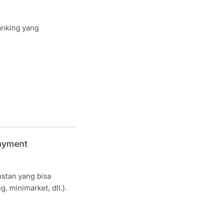
anking yang
Payment
stan yang bisa
, minimarket, dll.).