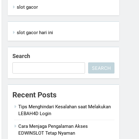
slot gacor
slot gacor hari ini
Search
SEARCH
Recent Posts
Tips Menghindari Kesalahan saat Melakukan
LEBAH4D Login
Cara Menjaga Pengalaman Akses
EDWINSLOT Tetap Nyaman