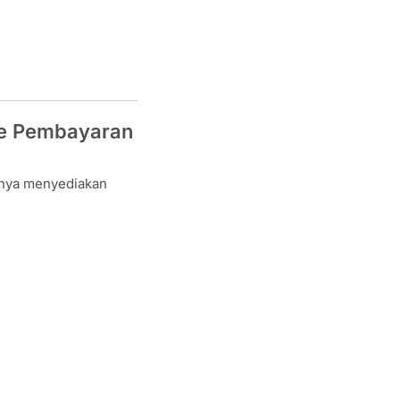
de Pembayaran
ya menyediakan