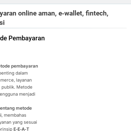
ran online aman, e‑wallet, fintech,
si
tode Pembayaran
tode pembayaran
penting dalam
ommerce, layanan
n publik. Metode
pengguna menjadi
tentang metode
i
, membahas
ayanan yang sesuai
prinsip
E‑E‑A‑T