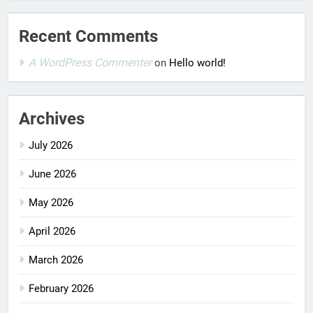
Recent Comments
A WordPress Commenter
on
Hello world!
Archives
July 2026
June 2026
May 2026
April 2026
March 2026
February 2026