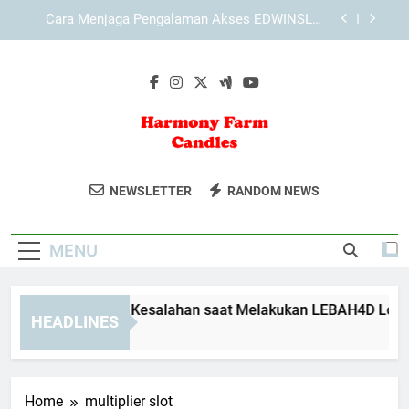
Skip
Cara Menjaga Pengalaman Akses LEBAH4D
to
Tetap Nyaman dan Terarah
content
Cara Menjaga Pengalaman Akses KAYA787 Tetap
Nyaman dan Terarah
Tips Menghindari Kesalahan saat Melakukan
LEBAH4D Login
Cara Menjaga Pengalaman Akses EDWINSLOT
Tetap Nyaman
Harmony Farm
Nikmati Lilin Aromaterapi Alami Dari
Cara Menjaga Pengalaman Akses LEBAH4D
NEWSLETTER
RANDOM NEWS
Tetap Nyaman dan Terarah
Candles
Harmony Farm Candles. Menciptakan
Cara Menjaga Pengalaman Akses KAYA787 Tetap
Suasana Yang Tenang Dan Nyaman Di
Nyaman dan Terarah
MENU
Rumah.
ips Menghindari Kesalahan saat Melakukan LEBAH4D Login
HEADLINES
Weeks Ago
Home
multiplier slot