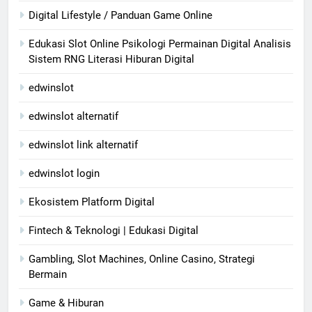
Digital Lifestyle / Panduan Game Online
Edukasi Slot Online Psikologi Permainan Digital Analisis
Sistem RNG Literasi Hiburan Digital
edwinslot
edwinslot alternatif
edwinslot link alternatif
edwinslot login
Ekosistem Platform Digital
Fintech & Teknologi | Edukasi Digital
Gambling, Slot Machines, Online Casino, Strategi
Bermain
Game & Hiburan