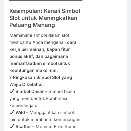
Kesimpulan: Kenali Simbol
Slot untuk Meningkatkan
Peluang Menang
Memahami simbol dalam slot
membantu Anda mengenali
cara
kerja permainan, kapan fitur
bonus aktif, dan bagaimana
memanfaatkan simbol untuk
keuntungan maksimal.
?
Ringkasan Simbol Slot yang
Wajib Diketahui:
Simbol Dasar
– Simbol biasa
yang membentuk kombinasi
kemenangan.
Wild
– Menggantikan simbol
lain untuk membantu kemenangan.
Scatter
– Memicu Free Spins