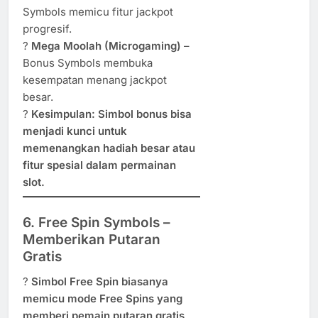
Symbols memicu fitur jackpot
progresif.
?
Mega Moolah (Microgaming)
–
Bonus Symbols membuka
kesempatan menang jackpot
besar.
?
Kesimpulan:
Simbol bonus bisa
menjadi kunci untuk
memenangkan hadiah besar atau
fitur spesial dalam permainan
slot.
6. Free Spin Symbols –
Memberikan Putaran
Gratis
?
Simbol Free Spin biasanya
memicu mode Free Spins yang
memberi pemain putaran gratis