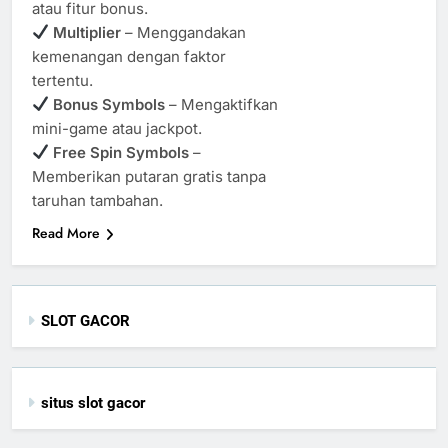
atau fitur bonus.
Multiplier
– Menggandakan
kemenangan dengan faktor
tertentu.
Bonus Symbols
– Mengaktifkan
mini-game atau jackpot.
Free Spin Symbols
–
Memberikan putaran gratis tanpa
taruhan tambahan.
Read More
SLOT GACOR
situs slot gacor