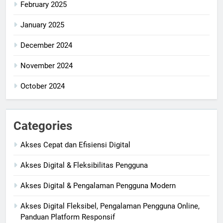
February 2025
January 2025
December 2024
November 2024
October 2024
Categories
Akses Cepat dan Efisiensi Digital
Akses Digital & Fleksibilitas Pengguna
Akses Digital & Pengalaman Pengguna Modern
Akses Digital Fleksibel, Pengalaman Pengguna Online,
Panduan Platform Responsif