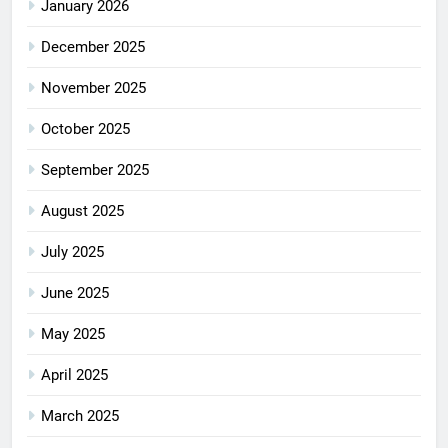
January 2026
December 2025
November 2025
October 2025
September 2025
August 2025
July 2025
June 2025
May 2025
April 2025
March 2025