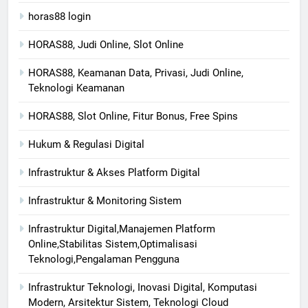
horas88 login
HORAS88, Judi Online, Slot Online
HORAS88, Keamanan Data, Privasi, Judi Online,
Teknologi Keamanan
HORAS88, Slot Online, Fitur Bonus, Free Spins
Hukum & Regulasi Digital
Infrastruktur & Akses Platform Digital
Infrastruktur & Monitoring Sistem
Infrastruktur Digital,Manajemen Platform
Online,Stabilitas Sistem,Optimalisasi
Teknologi,Pengalaman Pengguna
Infrastruktur Teknologi, Inovasi Digital, Komputasi
Modern, Arsitektur Sistem, Teknologi Cloud