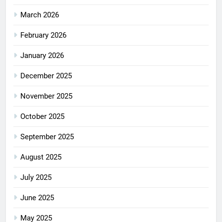
March 2026
February 2026
January 2026
December 2025
November 2025
October 2025
September 2025
August 2025
July 2025
June 2025
May 2025