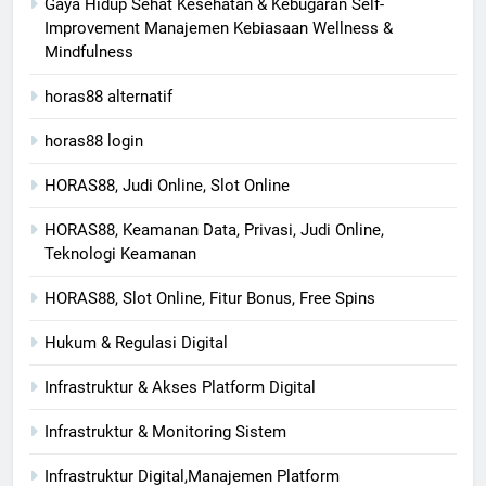
Gaya Hidup Sehat Kesehatan & Kebugaran Self-
Improvement Manajemen Kebiasaan Wellness &
Mindfulness
horas88 alternatif
horas88 login
HORAS88, Judi Online, Slot Online
HORAS88, Keamanan Data, Privasi, Judi Online,
Teknologi Keamanan
HORAS88, Slot Online, Fitur Bonus, Free Spins
Hukum & Regulasi Digital
Infrastruktur & Akses Platform Digital
Infrastruktur & Monitoring Sistem
Infrastruktur Digital,Manajemen Platform