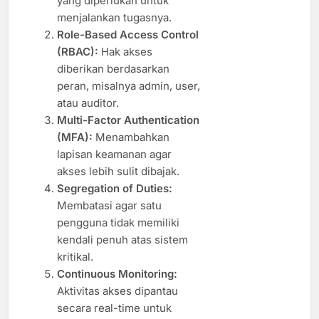
yang diperlukan untuk
menjalankan tugasnya.
Role-Based Access Control
(RBAC):
Hak akses
diberikan berdasarkan
peran, misalnya admin, user,
atau auditor.
Multi-Factor Authentication
(MFA):
Menambahkan
lapisan keamanan agar
akses lebih sulit dibajak.
Segregation of Duties:
Membatasi agar satu
pengguna tidak memiliki
kendali penuh atas sistem
kritikal.
Continuous Monitoring:
Aktivitas akses dipantau
secara real-time untuk