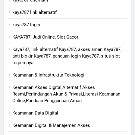
kaya787 alternatif
kaya787 link alternatif
kaya787 login
KAYA787, Judi Online, Slot Gacor
Kaya787, link alternatif Kaya787, akses aman Kaya787,
anti blokir Kaya787, panduan login Kaya787, situs slot
terpercaya
Keamanan & Infrastruktur Teknologi
Keamanan Akses Digital,Alternatif Akses
Resmi,Perlindungan Akun & Privasi,Literasi Keamanan
Online,Panduan Penggunaan Aman
Keamanan Data Digital
Keamanan Digital & Manajemen Akses