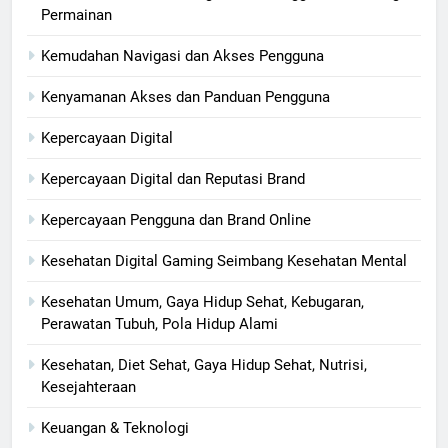
Permainan
Kemudahan Navigasi dan Akses Pengguna
Kenyamanan Akses dan Panduan Pengguna
Kepercayaan Digital
Kepercayaan Digital dan Reputasi Brand
Kepercayaan Pengguna dan Brand Online
Kesehatan Digital Gaming Seimbang Kesehatan Mental
Kesehatan Umum, Gaya Hidup Sehat, Kebugaran,
Perawatan Tubuh, Pola Hidup Alami
Kesehatan, Diet Sehat, Gaya Hidup Sehat, Nutrisi,
Kesejahteraan
Keuangan & Teknologi