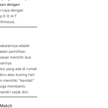
osan dengan
ercaya dengan
ip E-E-A-T
thiness).
pakaiannya adalah
alam pemilihan.
ebasan memilih dua
akannya.
eksi yang ada di rumah
biru atau kuning hari
n memiliki “kendali”
i juga membantu
ndiri sejak dini.
 Match