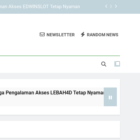
aman Akses EDWINSLOT Tetap Nyaman
s LEBAH4D Tetap Nyaman dan Terarah
s KAYA787 Tetap Nyaman dan Terarah
NEWSLETTER
RANDOM NEWS
alahan saat Melakukan LEBAH4D Login
akan Suasana Yang Tenang Dan Nyaman Di Rumah.
aman Akses EDWINSLOT Tetap Nyaman
s LEBAH4D Tetap Nyaman dan Terarah
s KAYA787 Tetap Nyaman dan Terarah
man Akses LEBAH4D Tetap Nyaman dan Terarah
Cara M
2 Weeks 