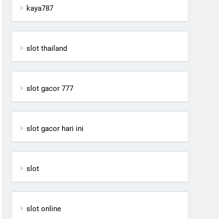
kaya787
slot thailand
slot gacor 777
slot gacor hari ini
slot
slot online