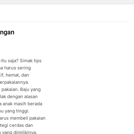
engan
itu saja? Simak tips
a harus sering
if, hemat, dan
berpakaiannya.
 pakaian. Baju yang
olak dengan alasan
a anak masih berada
hu yang tinggi.
harus membeli pakaian
ategi cerdas dan
 yang dimilikinya.