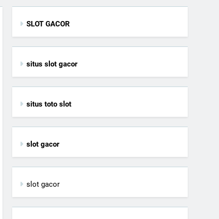
SLOT GACOR
situs slot gacor
situs toto slot
slot gacor
slot gacor