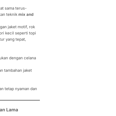
hat sama terus-
kan teknik
mix and
an jaket motif, rok
i kecil seperti topi
ur yang tepat,
adukan dengan celana
an tambahan jaket
kan tetap nyaman dan
ian Lama