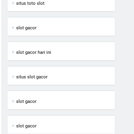
situs toto slot
slot gacor
slot gacor hari ini
situs slot gacor
slot gacor
slot gacor