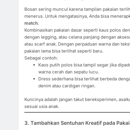
Bosan sering muncul karena tampilan pakaian terli
menerus. Untuk mengatasinya, Anda bisa menerap
match
.
Kombinasikan pakaian dasar seperti kaus polos deng
dengan legging, atau celana panjang dengan aksesor
atau scarf anak. Dengan perpaduan warna dan tekst
pakaian lama bisa terlihat seperti baru.
Sebagai contoh:
Kaos putih polos bisa tampil segar jika dip
warna cerah dan sepatu lucu.
Dress sederhana bisa terlihat berbeda deng
denim atau cardigan ringan.
Kuncinya adalah jangan takut bereksperimen, asal
sesuai usia anak.
3. Tambahkan Sentuhan Kreatif pada Paka