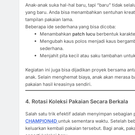
Anak-anak suka hal-hal baru, tapi “baru” tidak sela
yang baru. Anda bisa menambahkan sentuhan kreat
tampilan pakaian lama.
Beberapa ide sederhana yang bisa dicoba:
Menambahkan
patch lucu
berbentuk karakter
Mengubah kaus polos menjadi kaus bergamb
sederhana.
Menjahit pita kecil atau saku tambahan untu
Kegiatan ini juga bisa dijadikan proyek bersama ant
anak. Selain menghemat biaya, anak akan merasa
pakaian hasil kreasinya sendiri.
4. Rotasi Koleksi Pakaian Secara Berkala
Salah satu trik efektif adalah menyimpan sebagian 
CHAMPION4D
untuk sementara waktu. Setelah be
keluarkan kembali pakaian tersebut. Bagi anak, paka