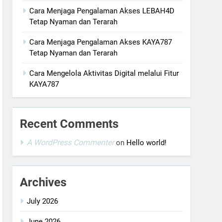
Cara Menjaga Pengalaman Akses LEBAH4D
Tetap Nyaman dan Terarah
Cara Menjaga Pengalaman Akses KAYA787
Tetap Nyaman dan Terarah
Cara Mengelola Aktivitas Digital melalui Fitur
KAYA787
Recent Comments
A WordPress Commenter
on
Hello world!
Archives
July 2026
June 2026