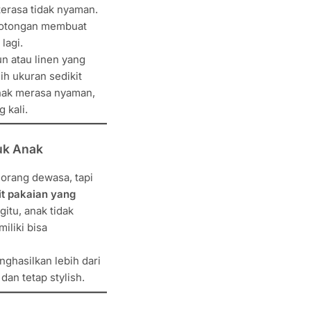
erasa tidak nyaman.
u potongan membuat
lagi.
n atau linen yang
ih ukuran sedikit
anak merasa nyaman,
 kali.
uk Anak
orang dewasa, tapi
it pakaian yang
tu, anak tidak
iliki bisa
nghasilkan lebih dari
dan tetap stylish.