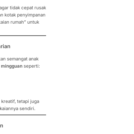
agar tidak cepat rusak
kan kotak penyimpanan
akaian rumah” untuk
rian
tkan semangat anak
 mingguan
seperti:
reatif, tetapi juga
aiannya sendiri.
an