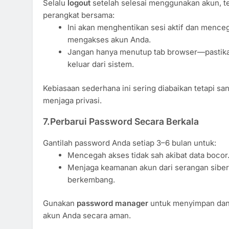
Selalu
logout
setelah selesai menggunakan akun, ter
perangkat bersama:
Ini akan menghentikan sesi aktif dan menceg
mengakses akun Anda.
Jangan hanya menutup tab browser—pastik
keluar dari sistem.
Kebiasaan sederhana ini sering diabaikan tetapi sa
menjaga privasi.
7.Perbarui Password Secara Berkala
Gantilah password Anda setiap 3–6 bulan untuk:
Mencegah akses tidak sah akibat data bocor
Menjaga keamanan akun dari serangan siber
berkembang.
Gunakan
password manager
untuk menyimpan dan
akun Anda secara aman.