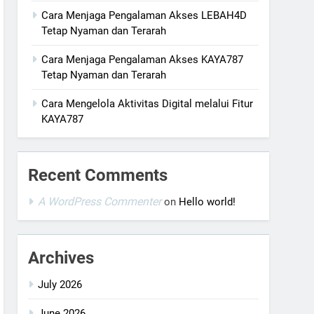
Cara Menjaga Pengalaman Akses LEBAH4D
Tetap Nyaman dan Terarah
Cara Menjaga Pengalaman Akses KAYA787
Tetap Nyaman dan Terarah
Cara Mengelola Aktivitas Digital melalui Fitur
KAYA787
Recent Comments
A WordPress Commenter
on
Hello world!
Archives
July 2026
June 2026