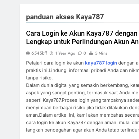
panduan akses Kaya787
Cara Login ke Akun Kaya787 dengan
Lengkap untuk Perlindungan Akun A
6545bff
1 Year Ago
0
5 Mins
Pelajari cara login ke akun
kaya787 login
dengan a
praktis ini.Lindungi informasi pribadi Anda dan ni
tanpa risiko.
Dalam dunia digital yang semakin berkembang, ke
aspek yang sangat penting, termasuk saat Anda me
seperti Kaya787.Proses login yang tampaknya sed
menyimpan berbagai risiko jika tidak dilakukan den
aman.Dalam artikel ini, kami akan membahas secar
cara login ke akun Kaya787 dengan aman, mulai dar
langkah pencegahan agar akun Anda tetap terlindun