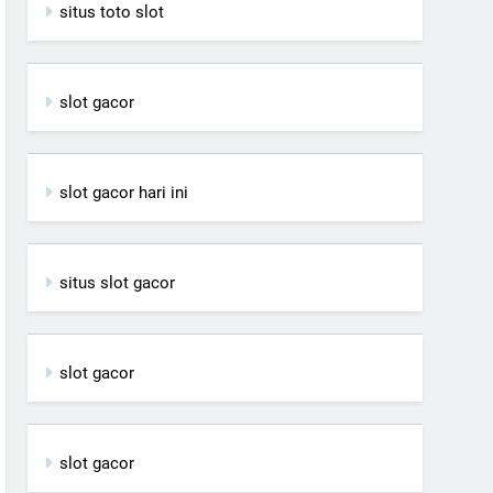
situs toto slot
slot gacor
slot gacor hari ini
situs slot gacor
slot gacor
slot gacor