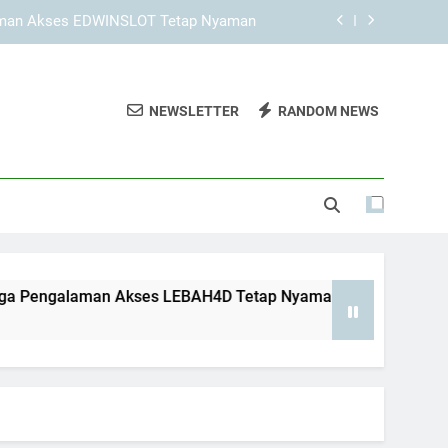
aman Akses EDWINSLOT Tetap Nyaman
s LEBAH4D Tetap Nyaman dan Terarah
s KAYA787 Tetap Nyaman dan Terarah
NEWSLETTER
RANDOM NEWS
alahan saat Melakukan LEBAH4D Login
akan Suasana Yang Tenang Dan Nyaman Di Rumah.
aman Akses EDWINSLOT Tetap Nyaman
s LEBAH4D Tetap Nyaman dan Terarah
s KAYA787 Tetap Nyaman dan Terarah
an Akses LEBAH4D Tetap Nyaman dan Terarah
Cara M
2 Weeks 