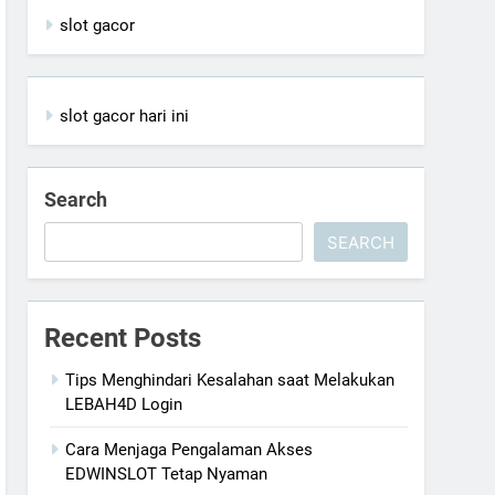
slot gacor
slot gacor hari ini
Search
SEARCH
Recent Posts
Tips Menghindari Kesalahan saat Melakukan
LEBAH4D Login
Cara Menjaga Pengalaman Akses
EDWINSLOT Tetap Nyaman