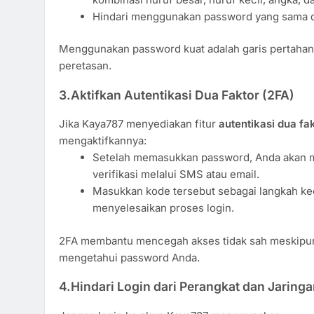
Hindari menggunakan password yang sama d
Menggunakan password kuat adalah garis pertahan
peretasan.
3.Aktifkan Autentikasi Dua Faktor (2FA)
Jika Kaya787 menyediakan fitur
autentikasi dua fa
mengaktifkannya:
Setelah memasukkan password, Anda akan 
verifikasi melalui SMS atau email.
Masukkan kode tersebut sebagai langkah ke
menyelesaikan proses login.
2FA membantu mencegah akses tidak sah meskipu
mengetahui password Anda.
4.Hindari Login dari Perangkat dan Jarin