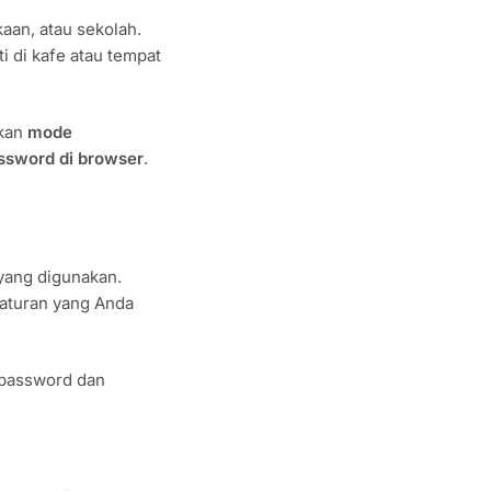
aan, atau sekolah.
i di kafe atau tempat
fkan
mode
ssword di browser
.
 yang digunakan.
gaturan yang Anda
 password dan