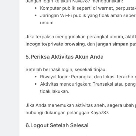
Jangan login ke akun Kaya787 menggunakan:
Komputer publik seperti di warnet, perpustak
Jaringan Wi-Fi publik yang tidak aman sepert
umum.
Jika terpaksa menggunakan perangkat umum, akti
incognito/private browsing
, dan
jangan simpan pa
5.Periksa Aktivitas Akun Anda
Setelah berhasil login, sesekali tinjau:
Riwayat login: Perangkat dan lokasi terakhir
Aktivitas mencurigakan: Transaksi atau pen
tidak lakukan.
Jika Anda menemukan aktivitas aneh, segera ubah
hubungi dukungan pelanggan Kaya787.
6.Logout Setelah Selesai