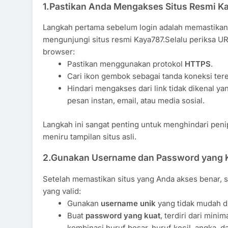
1.Pastikan Anda Mengakses Situs Resmi K
Langkah pertama sebelum login adalah memastika
mengunjungi situs resmi Kaya787.Selalu periksa URL
browser:
Pastikan menggunakan protokol
HTTPS
.
Cari ikon gembok sebagai tanda koneksi tere
Hindari mengakses dari link tidak dikenal ya
pesan instan, email, atau media sosial.
Langkah ini sangat penting untuk menghindari pen
meniru tampilan situs asli.
2.Gunakan Username dan Password yang 
Setelah memastikan situs yang Anda akses benar, s
yang valid:
Gunakan
username unik
yang tidak mudah d
Buat
password yang kuat
, terdiri dari mini
kombinasi huruf besar, huruf kecil, angka, d