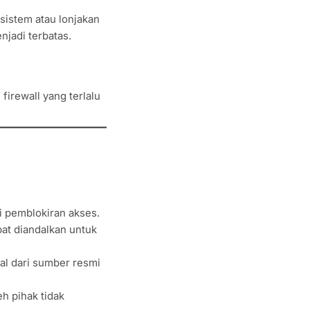
sistem atau lonjakan
njadi terbatas.
firewall yang terlalu
si pemblokiran akses.
pat diandalkan untuk
sal dari sumber resmi
h pihak tidak