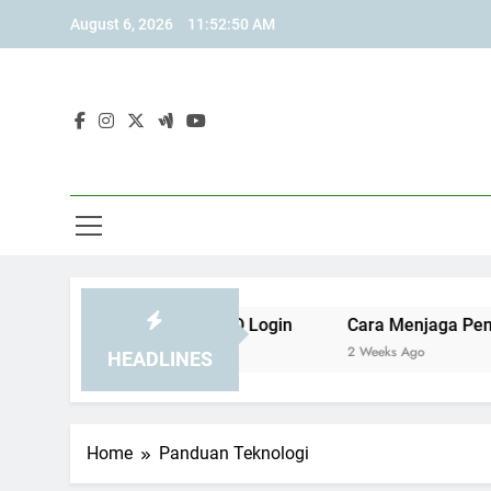
Skip
August 6, 2026
11:52:51 AM
to
content
Har
Nikmati L
Melakukan LEBAH4D Login
Cara Menjaga Pengalaman A
2 Weeks Ago
HEADLINES
Home
Panduan Teknologi