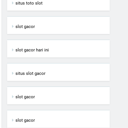
situs toto slot
slot gacor
slot gacor hari ini
situs slot gacor
slot gacor
slot gacor