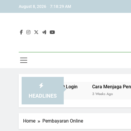
Skip
August 8, 2026
7:18:30 AM
to
content
Har
Nikmati L
elakukan LEBAH4D Login
Cara Menjaga Pengalaman Ak
3 Weeks Ago
HEADLINES
Home
Pembayaran Online