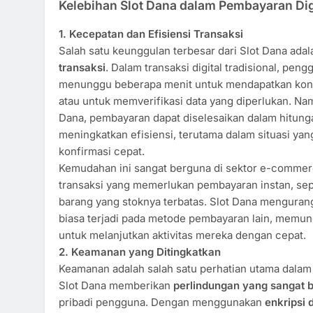
Kelebihan Slot Dana dalam Pembayaran Dig
1. Kecepatan dan Efisiensi Transaksi
Salah satu keunggulan terbesar dari Slot Dana ada
transaksi
. Dalam transaksi digital tradisional, peng
menunggu beberapa menit untuk mendapatkan kon
atau untuk memverifikasi data yang diperlukan. Na
Dana, pembayaran dapat diselesaikan dalam hitunga
meningkatkan efisiensi, terutama dalam situasi y
konfirmasi cepat.
Kemudahan ini sangat berguna di sektor e-commer
transaksi yang memerlukan pembayaran instan, sep
barang yang stoknya terbatas. Slot Dana menguran
biasa terjadi pada metode pembayaran lain, mem
untuk melanjutkan aktivitas mereka dengan cepat.
2. Keamanan yang Ditingkatkan
Keamanan adalah salah satu perhatian utama dalam t
Slot Dana memberikan
perlindungan yang sangat b
pribadi pengguna. Dengan menggunakan
enkripsi 