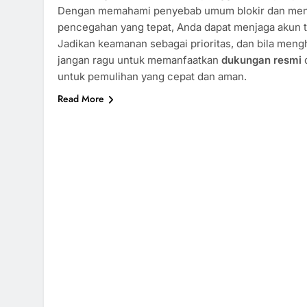
Dengan memahami penyebab umum blokir dan meng
pencegahan yang tepat, Anda dapat menjaga akun te
Jadikan keamanan sebagai prioritas, dan bila meng
jangan ragu untuk memanfaatkan
dukungan resmi
d
untuk pemulihan yang cepat dan aman.
Read More