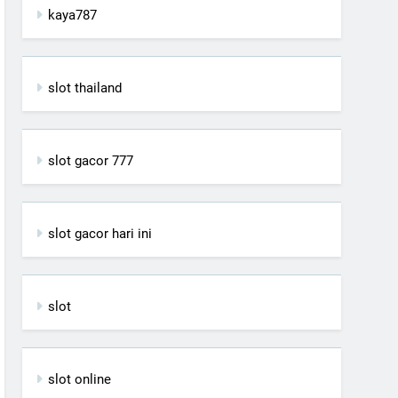
kaya787
slot thailand
slot gacor 777
slot gacor hari ini
slot
slot online