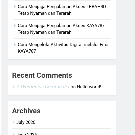
Cara Menjaga Pengalaman Akses LEBAH4D
Tetap Nyaman dan Terarah
Cara Menjaga Pengalaman Akses KAYA787
Tetap Nyaman dan Terarah
Cara Mengelola Aktivitas Digital melalui Fitur
KAYA787
Recent Comments
A WordPress Commenter
on
Hello world!
Archives
July 2026
June 2026