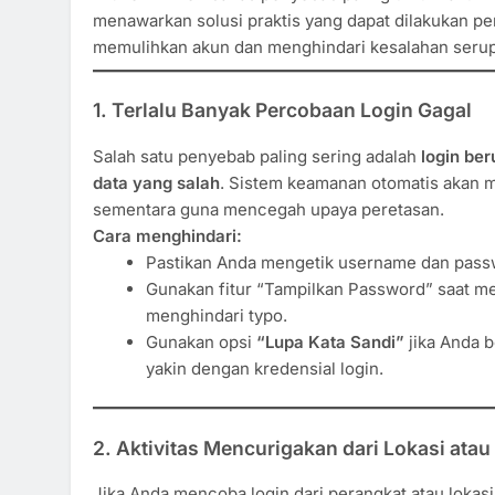
menawarkan solusi praktis yang dapat dilakukan p
memulihkan akun dan menghindari kesalahan serup
1. Terlalu Banyak Percobaan Login Gagal
Salah satu penyebab paling sering adalah
login ber
data yang salah
. Sistem keamanan otomatis akan 
sementara guna mencegah upaya peretasan.
Cara menghindari:
Pastikan Anda mengetik username dan pass
Gunakan fitur “Tampilkan Password” saat m
menghindari typo.
Gunakan opsi
“Lupa Kata Sandi”
jika Anda b
yakin dengan kredensial login.
2. Aktivitas Mencurigakan dari Lokasi atau
Jika Anda mencoba login dari perangkat atau lokasi 