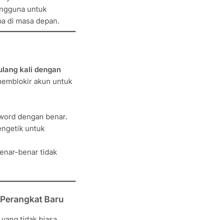
engguna untuk
a di masa depan.
ulang kali dengan
memblokir akun untuk
word dengan benar.
engetik untuk
enar-benar tidak
 Perangkat Baru
yang tidak biasa,