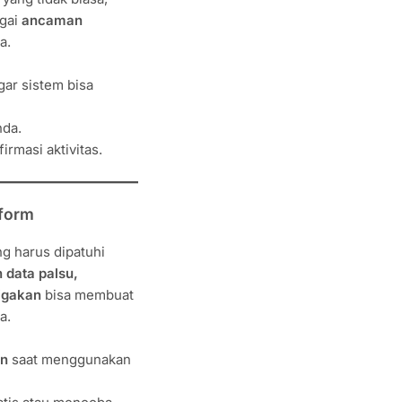
agai
ancaman
a.
ar sistem bisa
nda.
irmasi aktivitas.
tform
ng harus dipatuhi
data palsu,
rigakan
bisa membuat
a.
an
saat menggunakan