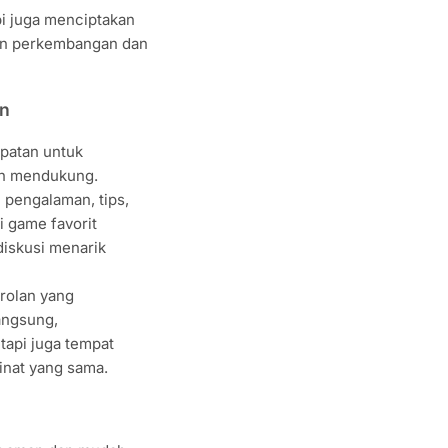
pi juga menciptakan
kan perkembangan dan
an
patan untuk
an mendukung.
 pengalaman, tips,
i game favorit
diskusi menarik
rolan yang
angsung,
tapi juga tempat
inat yang sama.