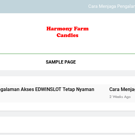
Cara Menjaga Pengal
Cara Menjaga Pengalaman Akse
Cara Menjaga Pengalaman Akse
mony Farm Candles
Tips Menghindari Kes
ilin Aromaterapi Alami Dari Harmony Farm Candles. Mencipt
Cara Menjaga Pengal
SAMPLE PAGE
Cara Menjaga Pengalaman Akse
Cara Menjaga Pengalaman Akse
kses EDWINSLOT Tetap Nyaman
Cara Menjaga Pengala
2 Weeks Ago