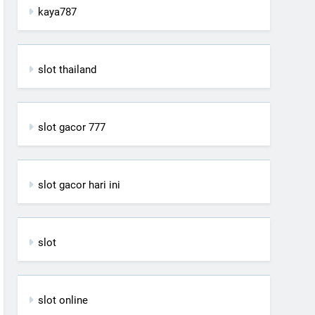
kaya787
slot thailand
slot gacor 777
slot gacor hari ini
slot
slot online