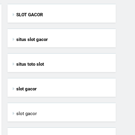
SLOT GACOR
situs slot gacor
situs toto slot
slot gacor
slot gacor