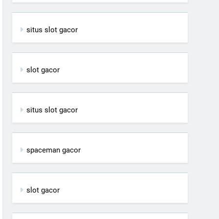
situs slot gacor
slot gacor
situs slot gacor
spaceman gacor
slot gacor