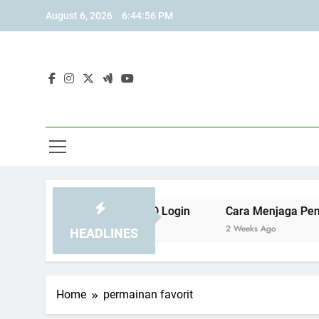
Skip
August 6, 2026
6:44:57 PM
to
content
Har
Nikmati L
Melakukan LEBAH4D Login
Cara Menjaga Pengalaman A
2 Weeks Ago
HEADLINES
Home
permainan favorit