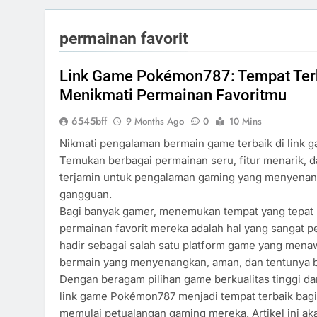
permainan favorit
Link Game Pokémon787: Tempat Terb
Menikmati Permainan Favoritmu
6545bff
9 Months Ago
0
10 Mins
Nikmati pengalaman bermain game terbaik di link
Temukan berbagai permainan seru, fitur menarik,
terjamin untuk pengalaman gaming yang menyena
gangguan.
Bagi banyak gamer, menemukan tempat yang tepat 
permainan favorit mereka adalah hal yang sangat 
hadir sebagai salah satu platform game yang men
bermain yang menyenangkan, aman, dan tentunya 
Dengan beragam pilihan game berkualitas tinggi dan
link game Pokémon787 menjadi tempat terbaik bagi
memulai petualangan gaming mereka. Artikel ini 