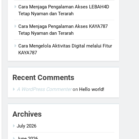
Cara Menjaga Pengalaman Akses LEBAH4D
Tetap Nyaman dan Terarah
Cara Menjaga Pengalaman Akses KAYA787
Tetap Nyaman dan Terarah
Cara Mengelola Aktivitas Digital melalui Fitur
KAYA787
Recent Comments
A WordPress Commenter
on
Hello world!
Archives
July 2026
June 2026