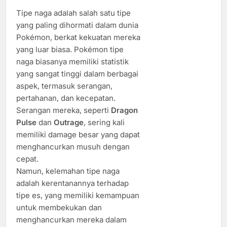
Tipe naga adalah salah satu tipe
yang paling dihormati dalam dunia
Pokémon, berkat kekuatan mereka
yang luar biasa. Pokémon tipe
naga biasanya memiliki statistik
yang sangat tinggi dalam berbagai
aspek, termasuk serangan,
pertahanan, dan kecepatan.
Serangan mereka, seperti
Dragon
Pulse
dan
Outrage
, sering kali
memiliki damage besar yang dapat
menghancurkan musuh dengan
cepat.
Namun, kelemahan tipe naga
adalah kerentanannya terhadap
tipe es, yang memiliki kemampuan
untuk membekukan dan
menghancurkan mereka dalam