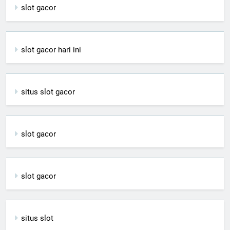
slot gacor
slot gacor hari ini
situs slot gacor
slot gacor
slot gacor
situs slot