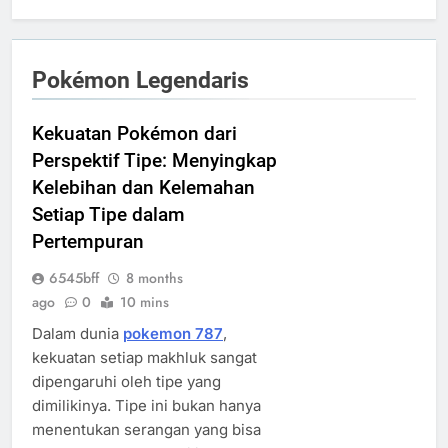
Pokémon Legendaris
Kekuatan Pokémon dari
Perspektif Tipe: Menyingkap
Kelebihan dan Kelemahan
Setiap Tipe dalam
Pertempuran
6545bff
8 months
ago
0
10 mins
Dalam dunia
pokemon 787
,
kekuatan setiap makhluk sangat
dipengaruhi oleh tipe yang
dimilikinya. Tipe ini bukan hanya
menentukan serangan yang bisa