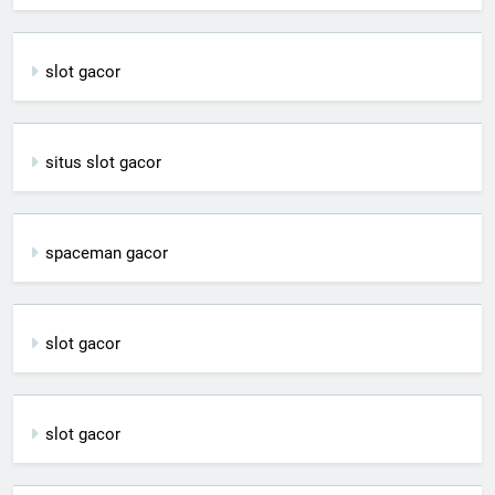
slot gacor
situs slot gacor
spaceman gacor
slot gacor
slot gacor