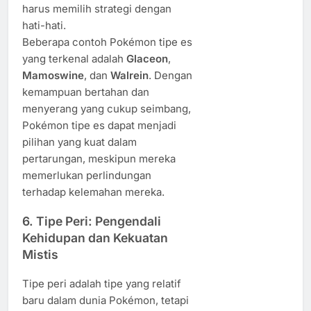
harus memilih strategi dengan
hati-hati.
Beberapa contoh Pokémon tipe es
yang terkenal adalah
Glaceon
,
Mamoswine
, dan
Walrein
. Dengan
kemampuan bertahan dan
menyerang yang cukup seimbang,
Pokémon tipe es dapat menjadi
pilihan yang kuat dalam
pertarungan, meskipun mereka
memerlukan perlindungan
terhadap kelemahan mereka.
6. Tipe Peri: Pengendali
Kehidupan dan Kekuatan
Mistis
Tipe peri adalah tipe yang relatif
baru dalam dunia Pokémon, tetapi