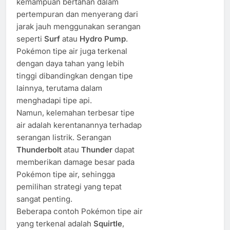
kemampuan bertahan dalam
pertempuran dan menyerang dari
jarak jauh menggunakan serangan
seperti
Surf
atau
Hydro Pump
.
Pokémon tipe air juga terkenal
dengan daya tahan yang lebih
tinggi dibandingkan dengan tipe
lainnya, terutama dalam
menghadapi tipe api.
Namun, kelemahan terbesar tipe
air adalah kerentanannya terhadap
serangan listrik. Serangan
Thunderbolt
atau
Thunder
dapat
memberikan damage besar pada
Pokémon tipe air, sehingga
pemilihan strategi yang tepat
sangat penting.
Beberapa contoh Pokémon tipe air
yang terkenal adalah
Squirtle
,