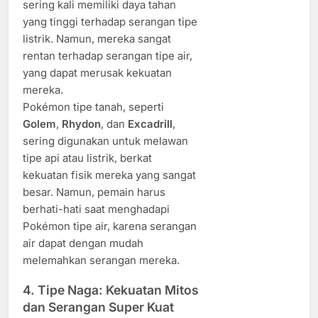
sering kali memiliki daya tahan
yang tinggi terhadap serangan tipe
listrik. Namun, mereka sangat
rentan terhadap serangan tipe air,
yang dapat merusak kekuatan
mereka.
Pokémon tipe tanah, seperti
Golem
,
Rhydon
, dan
Excadrill
,
sering digunakan untuk melawan
tipe api atau listrik, berkat
kekuatan fisik mereka yang sangat
besar. Namun, pemain harus
berhati-hati saat menghadapi
Pokémon tipe air, karena serangan
air dapat dengan mudah
melemahkan serangan mereka.
4. Tipe Naga: Kekuatan Mitos
dan Serangan Super Kuat