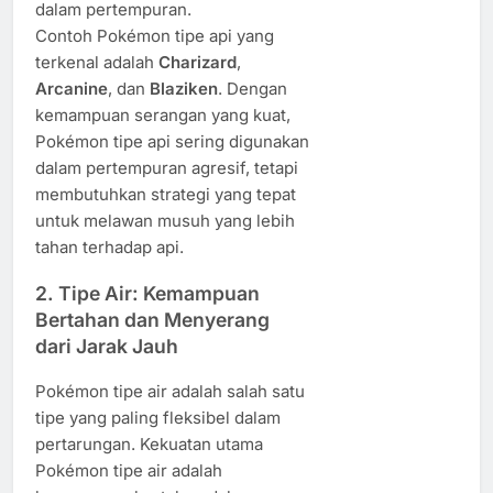
dalam pertempuran.
Contoh Pokémon tipe api yang
terkenal adalah
Charizard
,
Arcanine
, dan
Blaziken
. Dengan
kemampuan serangan yang kuat,
Pokémon tipe api sering digunakan
dalam pertempuran agresif, tetapi
membutuhkan strategi yang tepat
untuk melawan musuh yang lebih
tahan terhadap api.
2. Tipe Air: Kemampuan
Bertahan dan Menyerang
dari Jarak Jauh
Pokémon tipe air adalah salah satu
tipe yang paling fleksibel dalam
pertarungan. Kekuatan utama
Pokémon tipe air adalah