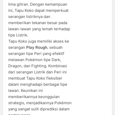
lima giliran. Dengan kemampuan
ini, Tapu Koko dapat memperkuat
serangan listriknya dan
memberikan tekanan besar pada
lawan-lawan yang lemah terhadap
tipe Listrik.
Tapu Koko juga memiliki akses ke
serangan
Play Rough
, sebuah
serangan tipe Peri yang efektif
melawan Pokémon tipe Dark,
Dragon, dan Fighting. Kombinasi
dari serangan Listrik dan Peri ini
membuat Tapu Koko fleksibel
dalam menghadapi berbagai tipe
lawan. Keunikan ini
memberikannya keunggulan
strategis, menjadikannya Pokémon
yang sangat sulit diprediksi dalam