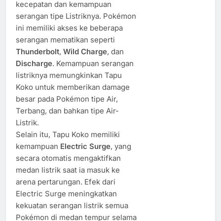
kecepatan dan kemampuan
serangan tipe Listriknya. Pokémon
ini memiliki akses ke beberapa
serangan mematikan seperti
Thunderbolt
,
Wild Charge
, dan
Discharge
. Kemampuan serangan
listriknya memungkinkan Tapu
Koko untuk memberikan damage
besar pada Pokémon tipe Air,
Terbang, dan bahkan tipe Air-
Listrik.
Selain itu, Tapu Koko memiliki
kemampuan
Electric Surge
, yang
secara otomatis mengaktifkan
medan listrik saat ia masuk ke
arena pertarungan. Efek dari
Electric Surge meningkatkan
kekuatan serangan listrik semua
Pokémon di medan tempur selama