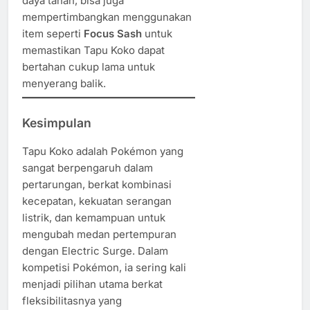
daya tahan, bisa juga
mempertimbangkan menggunakan
item seperti
Focus Sash
untuk
memastikan Tapu Koko dapat
bertahan cukup lama untuk
menyerang balik.
Kesimpulan
Tapu Koko adalah Pokémon yang
sangat berpengaruh dalam
pertarungan, berkat kombinasi
kecepatan, kekuatan serangan
listrik, dan kemampuan untuk
mengubah medan pertempuran
dengan Electric Surge. Dalam
kompetisi Pokémon, ia sering kali
menjadi pilihan utama berkat
fleksibilitasnya yang