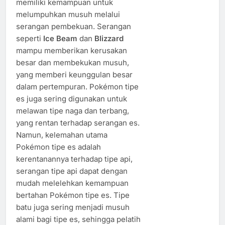
memiliki kemampuan untuk
melumpuhkan musuh melalui
serangan pembekuan. Serangan
seperti
Ice Beam
dan
Blizzard
mampu memberikan kerusakan
besar dan membekukan musuh,
yang memberi keunggulan besar
dalam pertempuran. Pokémon tipe
es juga sering digunakan untuk
melawan tipe naga dan terbang,
yang rentan terhadap serangan es.
Namun, kelemahan utama
Pokémon tipe es adalah
kerentanannya terhadap tipe api,
serangan tipe api dapat dengan
mudah melelehkan kemampuan
bertahan Pokémon tipe es. Tipe
batu juga sering menjadi musuh
alami bagi tipe es, sehingga pelatih