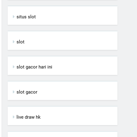
situs slot
slot
slot gacor hari ini
slot gacor
live draw hk