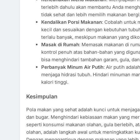
terlebih dahulu akan membantu Anda mengh
tidak sehat dan lebih memilih makanan bergiz
Kendalikan Porsi Makanan
: Cobalah untuk 
kecil dan sesuaikan dengan kebutuhan tubuh
terlalu banyak, meskipun makanan yang diko
Masak di Rumah
: Memasak makanan di rum
kontrol penuh atas bahan-bahan yang digun
bisa menghindari tambahan garam, gula, da
Perbanyak Minum Air Putih
: Air putih adala
menjaga hidrasi tubuh. Hindari minuman m
kalori tinggi.
Kesimpulan
Pola makan yang sehat adalah kunci untuk menjaga
dan bugar. Menghindari kebiasaan makan yang mer
seperti konsumsi makanan olahan, gula berlebih, at
olahan, adalah langkah awal untuk meningkatkan ku
Dengan menggantinya dengan makanan yang lebih al