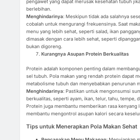
pengawet yang dapat merusak kesehatan tubuh jik
berlebihan.
Menghindarinya
: Meskipun tidak ada salahnya sese
cobalah untuk mengurangi frekuensinya. Saat makan 
menu yang lebih sehat, seperti salad, ikan pangga
dimasak dengan cara lebih sehat, seperti dipanggan
bukan digoreng.
Kurangnya Asupan Protein Berkualitas
Protein adalah komponen penting dalam membang
sel tubuh. Pola makan yang rendah protein dapat
metabolisme tubuh dan menyebabkan penurunan ma
Menghindarinya
: Pastikan untuk mengonsumsi sum
berkualitas, seperti ayam, ikan, telur, tahu, tempe
Protein juga membantu memberikan rasa kenyang l
membantu mengontrol asupan kalori secara keselu
Tips untuk Menerapkan Pola Makan Sehat
Rencanakan Menu Makanan
: Menyiapkan 