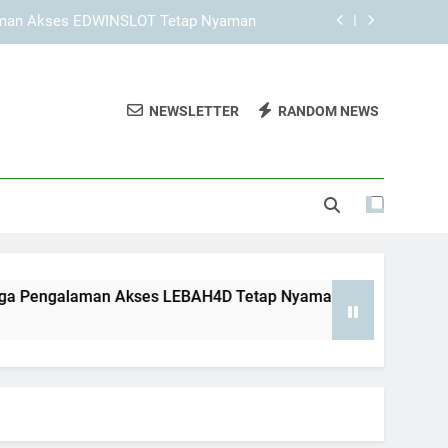
aman Akses EDWINSLOT Tetap Nyaman
s LEBAH4D Tetap Nyaman dan Terarah
s KAYA787 Tetap Nyaman dan Terarah
NEWSLETTER
RANDOM NEWS
alahan saat Melakukan LEBAH4D Login
akan Suasana Yang Tenang Dan Nyaman Di Rumah.
aman Akses EDWINSLOT Tetap Nyaman
s LEBAH4D Tetap Nyaman dan Terarah
s KAYA787 Tetap Nyaman dan Terarah
man Akses LEBAH4D Tetap Nyaman dan Terarah
Cara M
3 Weeks 