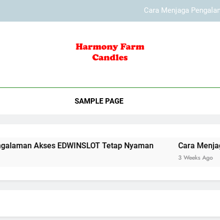
Cara Menjaga Pengal
Cara Menjaga Pengalaman Akse
Cara Menjaga Pengalaman Akse
mony Farm Candles
Tips Menghindari Kes
ilin Aromaterapi Alami Dari Harmony Farm Candles. Mencipt
Cara Menjaga Pengal
SAMPLE PAGE
Cara Menjaga Pengalaman Akse
Cara Menjaga Pengalaman Akse
kses EDWINSLOT Tetap Nyaman
Cara Menjaga Pengala
3 Weeks Ago