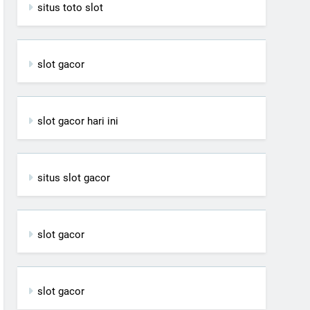
situs toto slot
slot gacor
slot gacor hari ini
situs slot gacor
slot gacor
slot gacor