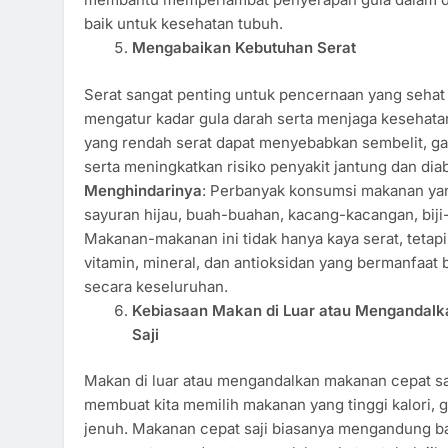
baik untuk kesehatan tubuh.
Mengabaikan Kebutuhan Serat
Serat sangat penting untuk pencernaan yang seha
mengatur kadar gula darah serta menjaga kesehata
yang rendah serat dapat menyebabkan sembelit, g
serta meningkatkan risiko penyakit jantung dan dia
Menghindarinya
: Perbanyak konsumsi makanan yang
sayuran hijau, buah-buahan, kacang-kacangan, biji-
Makanan-makanan ini tidak hanya kaya serat, tetap
vitamin, mineral, dan antioksidan yang bermanfaat
secara keseluruhan.
Kebiasaan Makan di Luar atau Mengandal
Saji
Makan di luar atau mengandalkan makanan cepat saj
membuat kita memilih makanan yang tinggi kalori, 
jenuh. Makanan cepat saji biasanya mengandung 