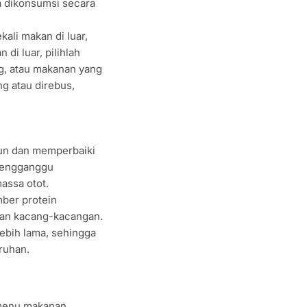
a dikonsumsi secara
kali makan di luar,
di luar, pilihlah
ng, atau makanan yang
g atau direbus,
un dan memperbaiki
 mengganggu
ssa otot.
ber protein
, dan kacang-kacangan.
ebih lama, sehingga
ruhan.
menu makanan