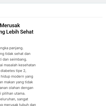
 Merusak
ng Lebih Sehat
angka panjang.
ng tidak sehat dan
zi dan seimbang.
ai masalah kesehatan
 diabetes tipe 2,
n hidup modern yang
aan makan yang tidak
kanan olahan dengan
 pilihan utama.
eluruhan, sangat
ang merusak tubuh dan