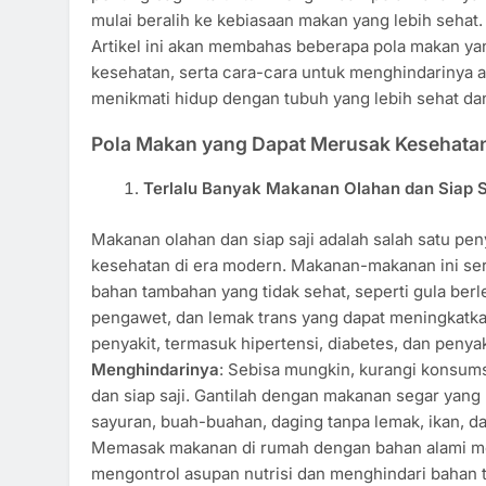
mulai beralih ke kebiasaan makan yang lebih sehat.
Artikel ini akan membahas beberapa pola makan y
kesehatan, serta cara-cara untuk menghindarinya 
menikmati hidup dengan tubuh yang lebih sehat da
Pola Makan yang Dapat Merusak Kesehata
Terlalu Banyak Makanan Olahan dan Siap S
Makanan olahan dan siap saji adalah salah satu p
kesehatan di era modern. Makanan-makanan ini se
bahan tambahan yang tidak sehat, seperti gula berle
pengawet, dan lemak trans yang dapat meningkatka
penyakit, termasuk hipertensi, diabetes, dan penyak
Menghindarinya
: Sebisa mungkin, kurangi konsum
dan siap saji. Gantilah dengan makanan segar yang l
sayuran, buah-buahan, daging tanpa lemak, ikan, dan 
Memasak makanan di rumah dengan bahan alami 
mengontrol asupan nutrisi dan menghindari bahan