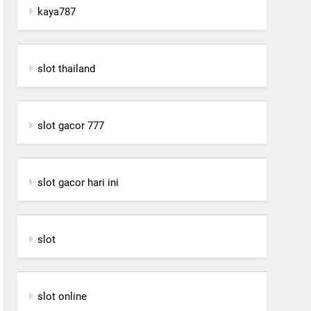
kaya787
slot thailand
slot gacor 777
slot gacor hari ini
slot
slot online