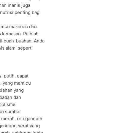
man manis juga
utrisi penting bagi
sumsi makanan dan
 kemasan. Pilihlah
ti buah-buahan. Anda
s alami seperti
si putih, dapat
t, yang memicu
olahan yang
badan dan
bolisme.
gan sumber
i merah, roti gandum
ngandung serat yang
rah, sehingga lebih