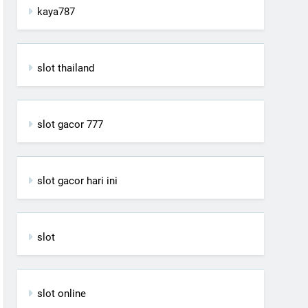
kaya787
slot thailand
slot gacor 777
slot gacor hari ini
slot
slot online