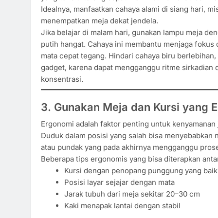
Idealnya, manfaatkan cahaya alami di siang hari, m
menempatkan meja dekat jendela.
Jika belajar di malam hari, gunakan lampu meja de
putih hangat. Cahaya ini membantu menjaga fokus
mata cepat tegang. Hindari cahaya biru berlebihan, 
gadget, karena dapat mengganggu ritme sirkadian d
konsentrasi.
3. Gunakan Meja dan Kursi yang 
Ergonomi adalah faktor penting untuk kenyamanan 
Duduk dalam posisi yang salah bisa menyebabkan n
atau pundak yang pada akhirnya mengganggu proses
Beberapa tips ergonomis yang bisa diterapkan antar
Kursi dengan penopang punggung yang baik
Posisi layar sejajar dengan mata
Jarak tubuh dari meja sekitar 20–30 cm
Kaki menapak lantai dengan stabil