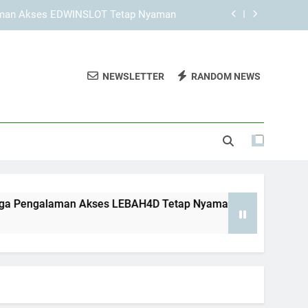
aman Akses EDWINSLOT Tetap Nyaman
s LEBAH4D Tetap Nyaman dan Terarah
s KAYA787 Tetap Nyaman dan Terarah
NEWSLETTER
RANDOM NEWS
alahan saat Melakukan LEBAH4D Login
akan Suasana Yang Tenang Dan Nyaman Di Rumah.
aman Akses EDWINSLOT Tetap Nyaman
s LEBAH4D Tetap Nyaman dan Terarah
s KAYA787 Tetap Nyaman dan Terarah
man Akses LEBAH4D Tetap Nyaman dan Terarah
Cara M
2 Weeks