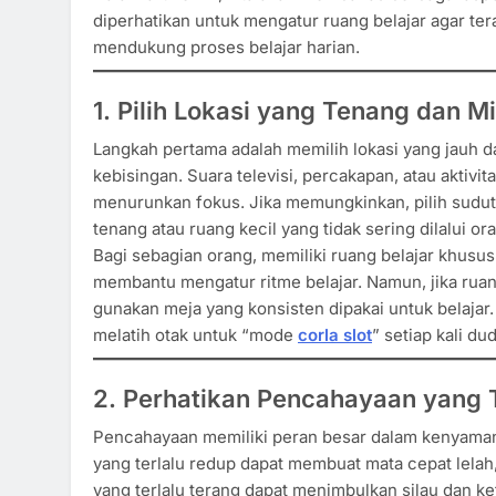
diperhatikan untuk mengatur ruang belajar agar ter
mendukung proses belajar harian.
1. Pilih Lokasi yang Tenang dan 
Langkah pertama adalah memilih lokasi yang jauh d
kebisingan. Suara televisi, percakapan, atau aktivit
menurunkan fokus. Jika memungkinkan, pilih sudut
tenang atau ruang kecil yang tidak sering dilalui or
Bagi sebagian orang, memiliki ruang belajar khusus
membantu mengatur ritme belajar. Namun, jika ruan
gunakan meja yang konsisten dipakai untuk belajar.
melatih otak untuk “mode
corla slot
” setiap kali du
2. Perhatikan Pencahayaan yang 
Pencahayaan memiliki peran besar dalam kenyaman
yang terlalu redup dapat membuat mata cepat lela
yang terlalu terang dapat menimbulkan silau dan k