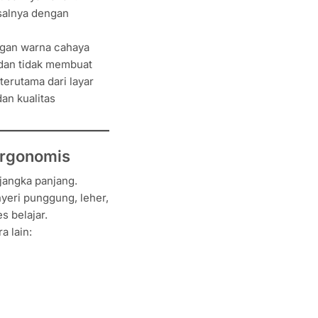
isalnya dengan
ngan warna cahaya
 dan tidak membuat
terutama dari layar
an kualitas
Ergonomis
jangka panjang.
yeri punggung, leher,
 belajar.
a lain: