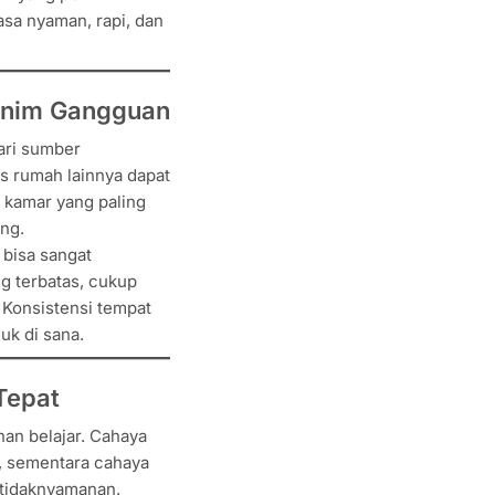
asa nyaman, rapi, dan
Minim Gangguan
ari sumber
as rumah lainnya dapat
 kamar yang paling
ang.
 bisa sangat
g terbatas, cukup
 Konsistensi tempat
duk di sana.
Tepat
an belajar. Cahaya
h, sementara cahaya
etidaknyamanan.