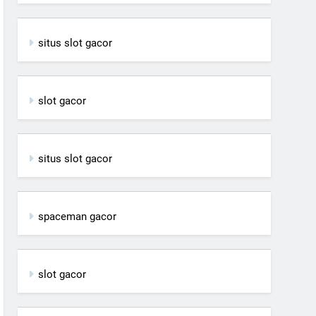
situs slot gacor
slot gacor
situs slot gacor
spaceman gacor
slot gacor