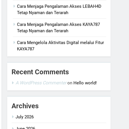
Cara Menjaga Pengalaman Akses LEBAH4D
Tetap Nyaman dan Terarah
Cara Menjaga Pengalaman Akses KAYA787
Tetap Nyaman dan Terarah
Cara Mengelola Aktivitas Digital melalui Fitur
KAYA787
Recent Comments
A WordPress Commenter
on
Hello world!
Archives
July 2026
June 2026