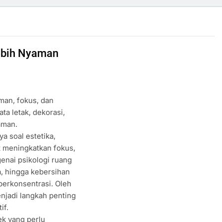
Lebih Nyaman
aman, fokus, dan
ta letak, dekorasi,
aman.
a soal estetika,
t meningkatkan fokus,
genai psikologi ruang
, hingga kebersihan
erkonsentrasi. Oleh
enjadi langkah penting
if.
ek yang perlu