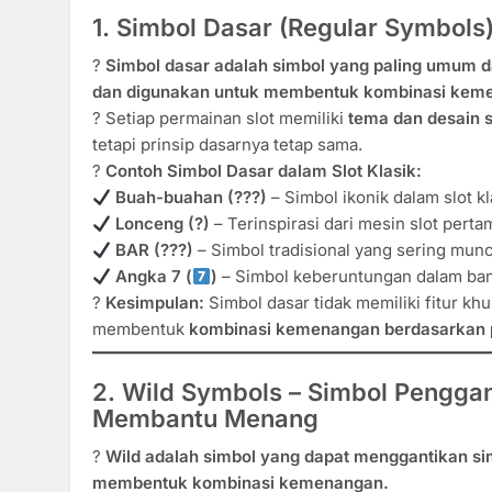
1. Simbol Dasar (Regular Symbols
?
Simbol dasar adalah simbol yang paling umum d
dan digunakan untuk membentuk kombinasi kem
? Setiap permainan slot memiliki
tema dan desain 
tetapi prinsip dasarnya tetap sama.
?
Contoh Simbol Dasar dalam Slot Klasik:
Buah-buahan (???)
– Simbol ikonik dalam slot kl
Lonceng (?)
– Terinspirasi dari mesin slot pertam
BAR (???)
– Simbol tradisional yang sering muncul
Angka 7 (
)
– Simbol keberuntungan dalam ban
?
Kesimpulan:
Simbol dasar tidak memiliki fitur khu
membentuk
kombinasi kemenangan berdasarkan p
2. Wild Symbols – Simbol Penggan
Membantu Menang
?
Wild adalah simbol yang dapat menggantikan sim
membentuk kombinasi kemenangan.