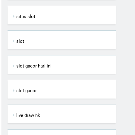
situs slot
slot
slot gacor hari ini
slot gacor
live draw hk