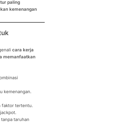
tur paling
ilkan kemenangan
tuk
genali
cara kerja
ana memanfaatkan
ombinasi
tu kemenangan.
aktor tertentu.
jackpot.
 tanpa taruhan