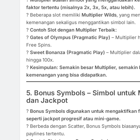
faktor tertentu (misalnya 2x, 3x, 5x, atau lebih).
? Beberapa slot memiliki
Multiplier Wilds
, yang me
kemenangan sekaligus menggantikan simbol lain.
?
Contoh Slot dengan Multiplier Terbaik:
?
Gates of Olympus (Pragmatic Play)
– Multiplier
Free Spins.
?
Sweet Bonanza (Pragmatic Play)
– Multiplier dal
hingga 100x.
?
Kesimpulan:
Semakin besar Multiplier, semakin 
kemenangan yang bisa didapatkan.
5. Bonus Symbols – Simbol untuk
dan Jackpot
?
Bonus Symbols digunakan untuk mengaktifkan f
seperti jackpot progresif atau mini-game.
? Berbeda dengan Scatter, Bonus Symbols biasany
paylines tertentu.