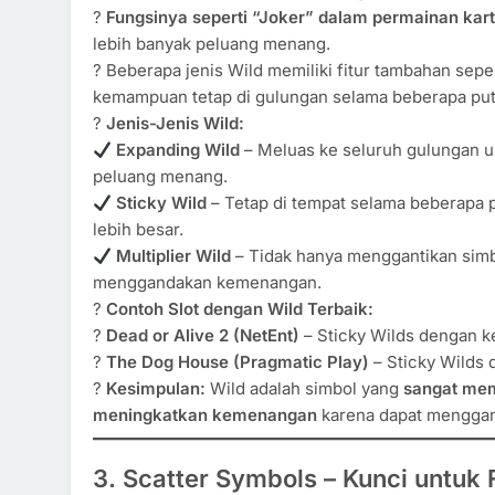
?
Fungsinya seperti “Joker” dalam permainan kar
lebih banyak peluang menang.
? Beberapa jenis Wild memiliki fitur tambahan seper
kemampuan tetap di gulungan selama beberapa put
?
Jenis-Jenis Wild:
Expanding Wild
– Meluas ke seluruh gulungan 
peluang menang.
Sticky Wild
– Tetap di tempat selama beberapa 
lebih besar.
Multiplier Wild
– Tidak hanya menggantikan simbol
menggandakan kemenangan.
?
Contoh Slot dengan Wild Terbaik:
?
Dead or Alive 2 (NetEnt)
– Sticky Wilds dengan 
?
The Dog House (Pragmatic Play)
– Sticky Wilds 
?
Kesimpulan:
Wild adalah simbol yang
sangat me
meningkatkan kemenangan
karena dapat menggant
3. Scatter Symbols – Kunci untuk 