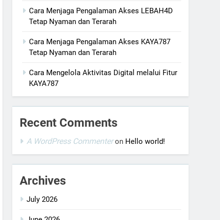
Cara Menjaga Pengalaman Akses LEBAH4D
Tetap Nyaman dan Terarah
Cara Menjaga Pengalaman Akses KAYA787
Tetap Nyaman dan Terarah
Cara Mengelola Aktivitas Digital melalui Fitur
KAYA787
Recent Comments
A WordPress Commenter
on
Hello world!
Archives
July 2026
June 2026