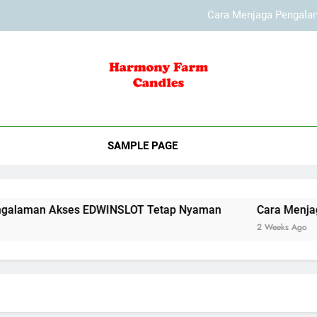
Cara Menjaga Pengal
Cara Menjaga Pengalaman Akse
Cara Menjaga Pengalaman Akse
mony Farm Candles
Tips Menghindari Kes
ilin Aromaterapi Alami Dari Harmony Farm Candles. Mencipt
Cara Menjaga Pengal
SAMPLE PAGE
Cara Menjaga Pengalaman Akse
Cara Menjaga Pengalaman Akse
kses EDWINSLOT Tetap Nyaman
Cara Menjaga Pengala
2 Weeks Ago