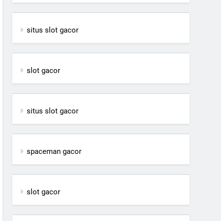
situs slot gacor
slot gacor
situs slot gacor
spaceman gacor
slot gacor