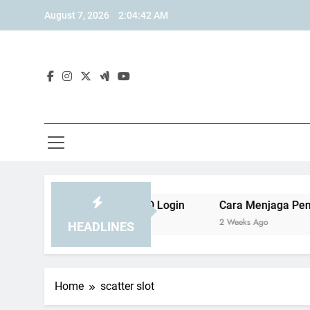
Skip
August 7, 2026
2:04:43 AM
to
content
Har
Nikmati L
Melakukan LEBAH4D Login
Cara Menjaga Pengalaman A
2 Weeks Ago
HEADLINES
Home
scatter slot