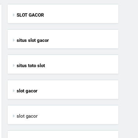
SLOT GACOR
situs slot gacor
situs toto slot
slot gacor
slot gacor