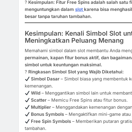
?
Kesimpulan:
Fitur Free Spins adalah salah satu fi
menguntungkan dalam
slot
karena bisa menghas
besar tanpa taruhan tambahan.
Kesimpulan: Kenali Simbol Slot un
Meningkatkan Peluang Menang
Memahami simbol dalam slot membantu Anda men
permainan, kapan fitur bonus aktif, dan bagaim
simbol untuk keuntungan maksimal.
?
Ringkasan Simbol Slot yang Wajib Diketahui:
Simbol Dasar
– Simbol biasa yang membentuk k
kemenangan.
Wild
– Menggantikan simbol lain untuk memban
Scatter
– Memicu Free Spins atau fitur bonus.
Multiplier
– Menggandakan kemenangan dengan f
Bonus Symbols
– Mengaktifkan mini-game atau 
Free Spin Symbols
– Memberikan putaran gratis
tambahan.