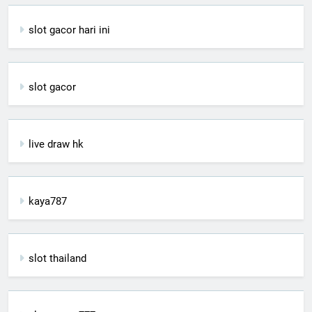
slot gacor hari ini
slot gacor
live draw hk
kaya787
slot thailand