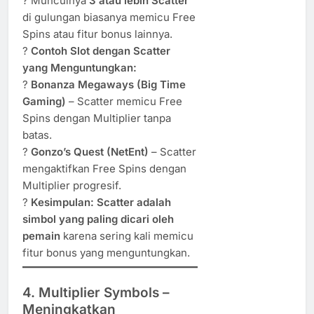
? Munculnya
3 atau lebih Scatter
di gulungan biasanya memicu Free
Spins atau fitur bonus lainnya.
?
Contoh Slot dengan Scatter
yang Menguntungkan:
?
Bonanza Megaways (Big Time
Gaming)
– Scatter memicu Free
Spins dengan Multiplier tanpa
batas.
?
Gonzo’s Quest (NetEnt)
– Scatter
mengaktifkan Free Spins dengan
Multiplier progresif.
?
Kesimpulan:
Scatter adalah
simbol yang paling dicari oleh
pemain
karena sering kali memicu
fitur bonus yang menguntungkan.
4. Multiplier Symbols –
Meningkatkan