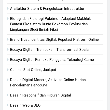
Arsitektur Sistem & Pengelolaan Infrastruktur
Biologi dan Fisiologi Pokémon Adaptasi Makhluk
Fantasi Ekosistem Dunia Pokémon Evolusi dan
Lingkungan Studi Ilmiah Fiksi
Brand Trust, Identitas Digital, Reputasi Platform Online
Budaya Digital | Tren Lokal | Transformasi Sosial
Budaya Digital, Perilaku Pengguna, Teknologi Game
Casino, Slot Online, Jackpot
Desain Digital Modern, Aktivitas Online Harian,
Pengalaman Pengguna
Desain Responsif dan Hiburan Digital
Desain Web & SEO