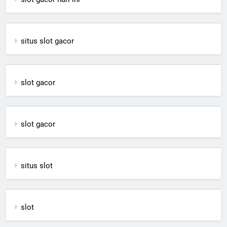
situs slot gacor
slot gacor
slot gacor
situs slot
slot