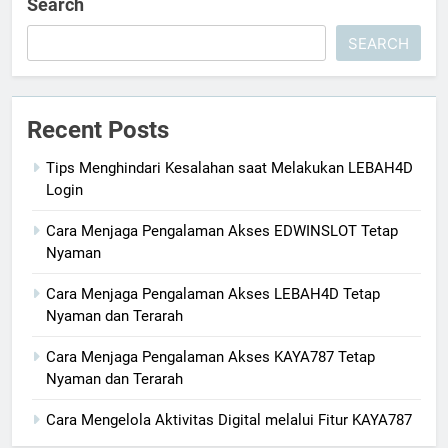
Search
SEARCH
Recent Posts
Tips Menghindari Kesalahan saat Melakukan LEBAH4D
Login
Cara Menjaga Pengalaman Akses EDWINSLOT Tetap
Nyaman
Cara Menjaga Pengalaman Akses LEBAH4D Tetap
Nyaman dan Terarah
Cara Menjaga Pengalaman Akses KAYA787 Tetap
Nyaman dan Terarah
Cara Mengelola Aktivitas Digital melalui Fitur KAYA787