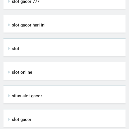
slot gacor 777
slot gacor hari ini
slot
slot online
situs slot gacor
slot gacor