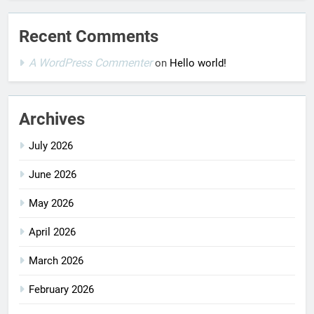
Recent Comments
A WordPress Commenter
on
Hello world!
Archives
July 2026
June 2026
May 2026
April 2026
March 2026
February 2026