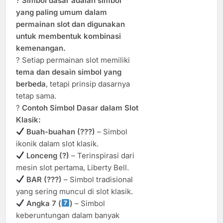
?
Simbol dasar adalah simbol
yang paling umum dalam
permainan slot dan digunakan
untuk membentuk kombinasi
kemenangan.
? Setiap permainan slot memiliki
tema dan desain simbol yang
berbeda
, tetapi prinsip dasarnya
tetap sama.
?
Contoh Simbol Dasar dalam Slot
Klasik:
Buah-buahan (???)
– Simbol
ikonik dalam slot klasik.
Lonceng (?)
– Terinspirasi dari
mesin slot pertama, Liberty Bell.
BAR (???)
– Simbol tradisional
yang sering muncul di slot klasik.
Angka 7 (
)
– Simbol
keberuntungan dalam banyak