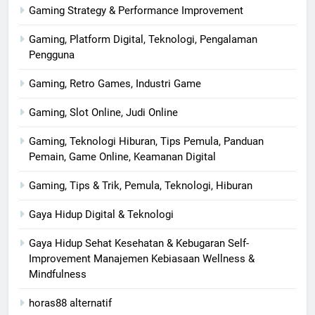
Gaming Strategy & Performance Improvement
Gaming, Platform Digital, Teknologi, Pengalaman
Pengguna
Gaming, Retro Games, Industri Game
Gaming, Slot Online, Judi Online
Gaming, Teknologi Hiburan, Tips Pemula, Panduan
Pemain, Game Online, Keamanan Digital
Gaming, Tips & Trik, Pemula, Teknologi, Hiburan
Gaya Hidup Digital & Teknologi
Gaya Hidup Sehat Kesehatan & Kebugaran Self-
Improvement Manajemen Kebiasaan Wellness &
Mindfulness
horas88 alternatif