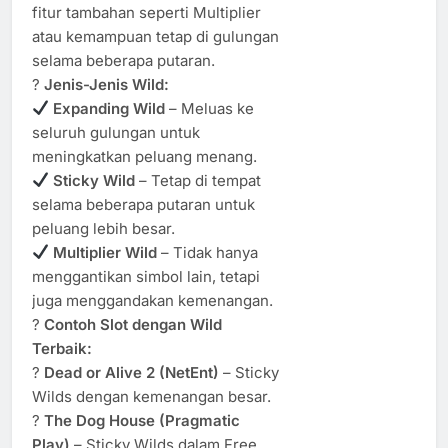
fitur tambahan seperti Multiplier
atau kemampuan tetap di gulungan
selama beberapa putaran.
?
Jenis-Jenis Wild:
Expanding Wild
– Meluas ke
seluruh gulungan untuk
meningkatkan peluang menang.
Sticky Wild
– Tetap di tempat
selama beberapa putaran untuk
peluang lebih besar.
Multiplier Wild
– Tidak hanya
menggantikan simbol lain, tetapi
juga menggandakan kemenangan.
?
Contoh Slot dengan Wild
Terbaik:
?
Dead or Alive 2 (NetEnt)
– Sticky
Wilds dengan kemenangan besar.
?
The Dog House (Pragmatic
Play)
– Sticky Wilds dalam Free