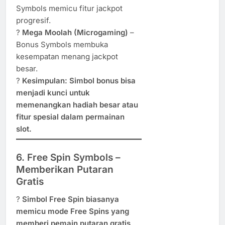
Symbols memicu fitur jackpot
progresif.
?
Mega Moolah (Microgaming)
–
Bonus Symbols membuka
kesempatan menang jackpot
besar.
?
Kesimpulan:
Simbol bonus bisa
menjadi kunci untuk
memenangkan hadiah besar atau
fitur spesial dalam permainan
slot.
6. Free Spin Symbols –
Memberikan Putaran
Gratis
?
Simbol Free Spin biasanya
memicu mode Free Spins yang
memberi pemain putaran gratis