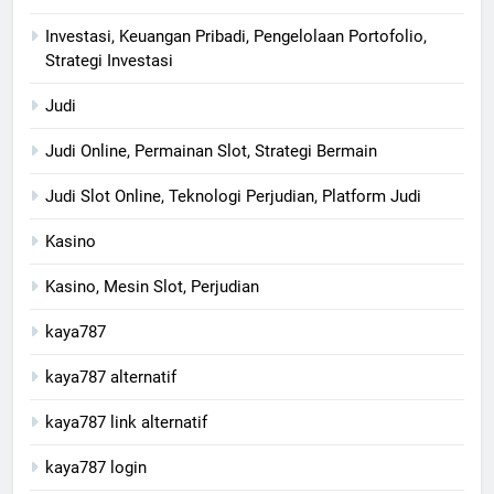
Investasi, Keuangan Pribadi, Pengelolaan Portofolio,
Strategi Investasi
Judi
Judi Online, Permainan Slot, Strategi Bermain
Judi Slot Online, Teknologi Perjudian, Platform Judi
Kasino
Kasino, Mesin Slot, Perjudian
kaya787
kaya787 alternatif
kaya787 link alternatif
kaya787 login