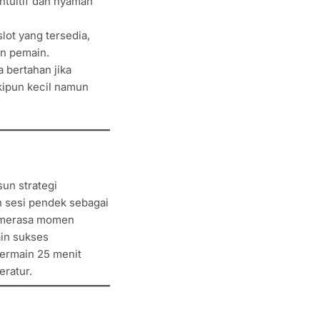
ntuitif dan nyaman
lot yang tersedia,
an pemain.
 bertahan jika
kipun kecil namun
un strategi
n sesi pendek sebagai
t merasa momen
ain sukses
ermain 25 menit
eratur.