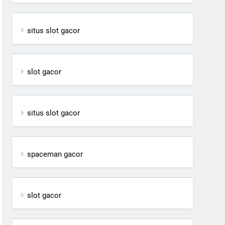
situs slot gacor
slot gacor
situs slot gacor
spaceman gacor
slot gacor