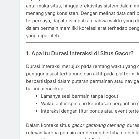
antarmuka situs, hingga efektivitas sistem dalam 
menang yang konsisten. Dengan melihat data dari 
terpercaya, dapat disimpulkan bahwa waktu yang 
dalam bermain memiliki korelasi erat terhadap pen
yang diperoleh.
1. Apa Itu Durasi Interaksi di Situs Gacor?
Durasi interaksi merujuk pada rentang waktu yang 
pengguna saat terhubung dan aktif pada platform, 
berpartisipasi dalam putaran permainan atau navigas
hal ini mencakup:
Lamanya sesi bermain tanpa logout
Waktu antar spin dan keputusan pergantian
Interaksi dengan fitur bonus atau event tert
Dalam konteks situs
gacor gampang menang
, dura
relevan karena pemain cenderung bertahan lebih l