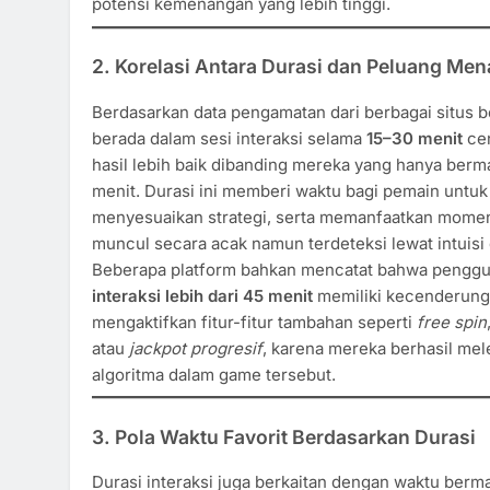
potensi kemenangan yang lebih tinggi.
2. Korelasi Antara Durasi dan Peluang Me
Berdasarkan data pengamatan dari berbagai situs b
berada dalam sesi interaksi selama
15–30 menit
ce
hasil lebih baik dibanding mereka yang hanya berma
menit. Durasi ini memberi waktu bagi pemain untu
menyesuaikan strategi, serta memanfaatkan momen
muncul secara acak namun terdeteksi lewat intuisi 
Beberapa platform bahkan mencatat bahwa pengg
interaksi lebih dari 45 menit
memiliki kecenderunga
mengaktifkan fitur-fitur tambahan seperti
free spin
atau
jackpot progresif
, karena mereka berhasil mel
algoritma dalam game tersebut.
3. Pola Waktu Favorit Berdasarkan Durasi
Durasi interaksi juga berkaitan dengan waktu berma