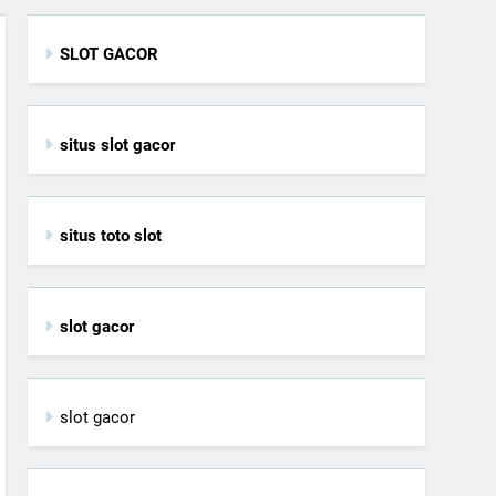
SLOT GACOR
situs slot gacor
situs toto slot
slot gacor
slot gacor