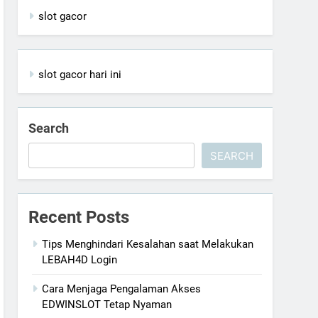
slot gacor
slot gacor hari ini
Search
SEARCH
Recent Posts
Tips Menghindari Kesalahan saat Melakukan
LEBAH4D Login
Cara Menjaga Pengalaman Akses
EDWINSLOT Tetap Nyaman