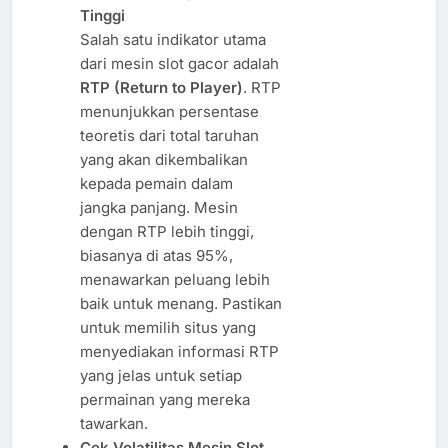
Tinggi
Salah satu indikator utama
dari mesin slot gacor adalah
RTP (Return to Player)
. RTP
menunjukkan persentase
teoretis dari total taruhan
yang akan dikembalikan
kepada pemain dalam
jangka panjang. Mesin
dengan RTP lebih tinggi,
biasanya di atas 95%,
menawarkan peluang lebih
baik untuk menang. Pastikan
untuk memilih situs yang
menyediakan informasi RTP
yang jelas untuk setiap
permainan yang mereka
tawarkan.
Cek Volatilitas Mesin Slot