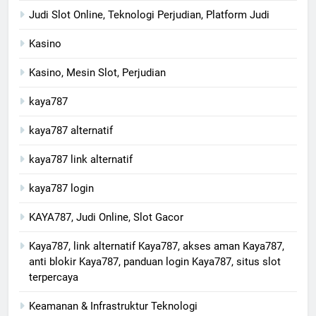
Judi Slot Online, Teknologi Perjudian, Platform Judi
Kasino
Kasino, Mesin Slot, Perjudian
kaya787
kaya787 alternatif
kaya787 link alternatif
kaya787 login
KAYA787, Judi Online, Slot Gacor
Kaya787, link alternatif Kaya787, akses aman Kaya787,
anti blokir Kaya787, panduan login Kaya787, situs slot
terpercaya
Keamanan & Infrastruktur Teknologi