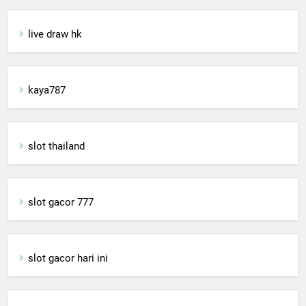
live draw hk
kaya787
slot thailand
slot gacor 777
slot gacor hari ini