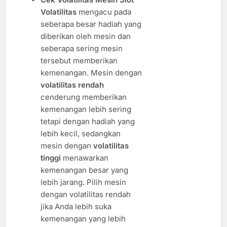
Volatilitas
mengacu pada
seberapa besar hadiah yang
diberikan oleh mesin dan
seberapa sering mesin
tersebut memberikan
kemenangan. Mesin dengan
volatilitas rendah
cenderung memberikan
kemenangan lebih sering
tetapi dengan hadiah yang
lebih kecil, sedangkan
mesin dengan
volatilitas
tinggi
menawarkan
kemenangan besar yang
lebih jarang. Pilih mesin
dengan volatilitas rendah
jika Anda lebih suka
kemenangan yang lebih