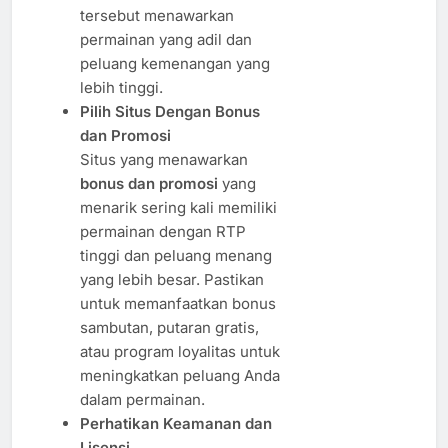
tersebut menawarkan
permainan yang adil dan
peluang kemenangan yang
lebih tinggi.
Pilih Situs Dengan Bonus
dan Promosi
Situs yang menawarkan
bonus dan promosi
yang
menarik sering kali memiliki
permainan dengan RTP
tinggi dan peluang menang
yang lebih besar. Pastikan
untuk memanfaatkan bonus
sambutan, putaran gratis,
atau program loyalitas untuk
meningkatkan peluang Anda
dalam permainan.
Perhatikan Keamanan dan
Lisensi