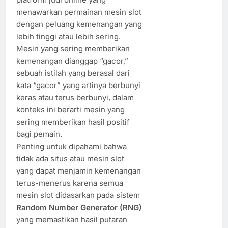
menawarkan permainan mesin slot
dengan peluang kemenangan yang
lebih tinggi atau lebih sering.
Mesin yang sering memberikan
kemenangan dianggap “gacor,”
sebuah istilah yang berasal dari
kata “gacor” yang artinya berbunyi
keras atau terus berbunyi, dalam
konteks ini berarti mesin yang
sering memberikan hasil positif
bagi pemain.
Penting untuk dipahami bahwa
tidak ada situs atau mesin slot
yang dapat menjamin kemenangan
terus-menerus karena semua
mesin slot didasarkan pada sistem
Random Number Generator (RNG)
yang memastikan hasil putaran