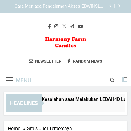
Skip
Cara Menjaga Pengalaman Akses LEBAH4D
to
Tetap Nyaman dan Terarah
content
Cara Menjaga Pengalaman Akses KAYA787 Tetap
Nyaman dan Terarah
Tips Menghindari Kesalahan saat Melakukan
LEBAH4D Login
Cara Menjaga Pengalaman Akses EDWINSLOT
Tetap Nyaman
Harmony Farm
Nikmati Lilin Aromaterapi Alami Dari
Cara Menjaga Pengalaman Akses LEBAH4D
NEWSLETTER
RANDOM NEWS
Tetap Nyaman dan Terarah
Candles
Harmony Farm Candles. Menciptakan
Cara Menjaga Pengalaman Akses KAYA787 Tetap
Suasana Yang Tenang Dan Nyaman Di
Nyaman dan Terarah
MENU
Rumah.
ps Menghindari Kesalahan saat Melakukan LEBAH4D Login
HEADLINES
Weeks Ago
Home
Situs Judi Terpercaya