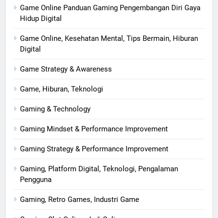
Game Online Panduan Gaming Pengembangan Diri Gaya
Hidup Digital
Game Online, Kesehatan Mental, Tips Bermain, Hiburan
Digital
Game Strategy & Awareness
Game, Hiburan, Teknologi
Gaming & Technology
Gaming Mindset & Performance Improvement
Gaming Strategy & Performance Improvement
Gaming, Platform Digital, Teknologi, Pengalaman
Pengguna
Gaming, Retro Games, Industri Game