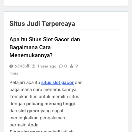
Situs Judi Terpercaya
Apa Itu Situs Slot Gacor dan
Bagaimana Cara
Menemukannya?
6545bff
1 year ago
0
9
mins
Pelajari apa itu
situs slot gacor
dan
bagaimana cara menemukannya.
Temukan tips untuk memilih situs
dengan
peluang menang tinggi
dan
slot gacor
yang dapat
meningkatkan pengalaman
bermain Anda.
Situs slot gacor
menjadi istilah