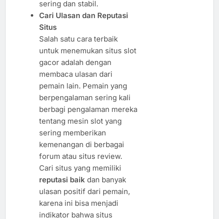
sering dan stabil.
Cari Ulasan dan Reputasi
Situs
Salah satu cara terbaik
untuk menemukan situs slot
gacor adalah dengan
membaca ulasan dari
pemain lain. Pemain yang
berpengalaman sering kali
berbagi pengalaman mereka
tentang mesin slot yang
sering memberikan
kemenangan di berbagai
forum atau situs review.
Cari situs yang memiliki
reputasi baik
dan banyak
ulasan positif dari pemain,
karena ini bisa menjadi
indikator bahwa situs