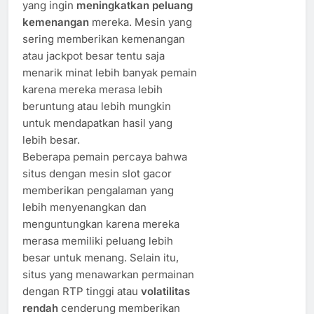
yang ingin
meningkatkan peluang
kemenangan
mereka. Mesin yang
sering memberikan kemenangan
atau jackpot besar tentu saja
menarik minat lebih banyak pemain
karena mereka merasa lebih
beruntung atau lebih mungkin
untuk mendapatkan hasil yang
lebih besar.
Beberapa pemain percaya bahwa
situs dengan mesin slot gacor
memberikan pengalaman yang
lebih menyenangkan dan
menguntungkan karena mereka
merasa memiliki peluang lebih
besar untuk menang. Selain itu,
situs yang menawarkan permainan
dengan RTP tinggi atau
volatilitas
rendah
cenderung memberikan