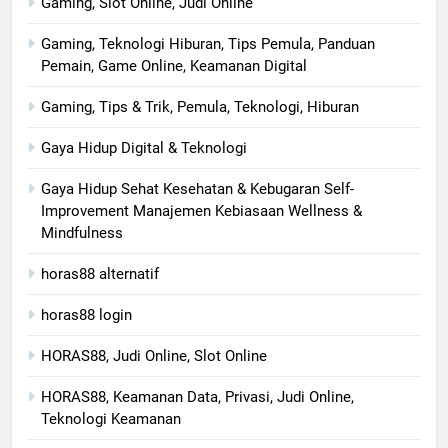
Gaming, Slot Online, Judi Online
Gaming, Teknologi Hiburan, Tips Pemula, Panduan
Pemain, Game Online, Keamanan Digital
Gaming, Tips & Trik, Pemula, Teknologi, Hiburan
Gaya Hidup Digital & Teknologi
Gaya Hidup Sehat Kesehatan & Kebugaran Self-
Improvement Manajemen Kebiasaan Wellness &
Mindfulness
horas88 alternatif
horas88 login
HORAS88, Judi Online, Slot Online
HORAS88, Keamanan Data, Privasi, Judi Online,
Teknologi Keamanan