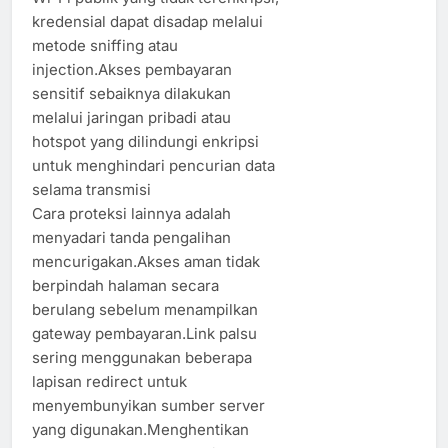
kredensial dapat disadap melalui
metode sniffing atau
injection.Akses pembayaran
sensitif sebaiknya dilakukan
melalui jaringan pribadi atau
hotspot yang dilindungi enkripsi
untuk menghindari pencurian data
selama transmisi
Cara proteksi lainnya adalah
menyadari tanda pengalihan
mencurigakan.Akses aman tidak
berpindah halaman secara
berulang sebelum menampilkan
gateway pembayaran.Link palsu
sering menggunakan beberapa
lapisan redirect untuk
menyembunyikan sumber server
yang digunakan.Menghentikan