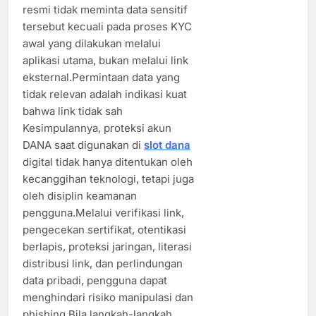
resmi tidak meminta data sensitif
tersebut kecuali pada proses KYC
awal yang dilakukan melalui
aplikasi utama, bukan melalui link
eksternal.Permintaan data yang
tidak relevan adalah indikasi kuat
bahwa link tidak sah
Kesimpulannya, proteksi akun
DANA saat digunakan di
slot dana
digital tidak hanya ditentukan oleh
kecanggihan teknologi, tetapi juga
oleh disiplin keamanan
pengguna.Melalui verifikasi link,
pengecekan sertifikat, otentikasi
berlapis, proteksi jaringan, literasi
distribusi link, dan perlindungan
data pribadi, pengguna dapat
menghindari risiko manipulasi dan
phishing.Bila langkah-langkah