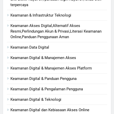
terpercaya
Keamanan & Infrastruktur Teknologi
Keamanan Akses Digital,Alternatif Akses
Resmi,Perlindungan Akun & Privasi,Literasi Keamanan
Online,Panduan Penggunaan Aman
Keamanan Data Digital
Keamanan Digital & Manajemen Akses
Keamanan Digital & Manajemen Akses Platform
Keamanan Digital & Panduan Pengguna
Keamanan Digital & Pengalaman Pengguna
Keamanan Digital & Teknologi
Keamanan Digital dan Kebiasaan Akses Online