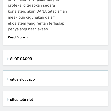
proteksi diterapkan secara
konsisten, akun DANA tetap aman
meskipun digunakan dalam
ekosistem yang rentan terhadap
penyalahgunaan akses
Read More
SLOT GACOR
situs slot gacor
situs toto slot