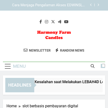
Skip
Cara Menjaga Pengalaman Akses LEBAH4D
to
Tetap Nyaman dan Terarah
content
Cara Menjaga Pengalaman Akses KAYA787 Tetap
Nyaman dan Terarah
Tips Menghindari Kesalahan saat Melakukan
LEBAH4D Login
Cara Menjaga Pengalaman Akses EDWINSLOT
Tetap Nyaman
Harmony Farm
Nikmati Lilin Aromaterapi Alami Dari
Cara Menjaga Pengalaman Akses LEBAH4D
NEWSLETTER
RANDOM NEWS
Tetap Nyaman dan Terarah
Candles
Harmony Farm Candles. Menciptakan
Cara Menjaga Pengalaman Akses KAYA787 Tetap
Suasana Yang Tenang Dan Nyaman Di
Nyaman dan Terarah
MENU
Rumah.
ips Menghindari Kesalahan saat Melakukan LEBAH4D Login
HEADLINES
Weeks Ago
Home
slot berbasis pembayaran digital