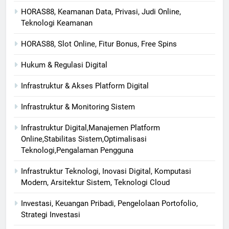
HORAS88, Keamanan Data, Privasi, Judi Online,
Teknologi Keamanan
HORAS88, Slot Online, Fitur Bonus, Free Spins
Hukum & Regulasi Digital
Infrastruktur & Akses Platform Digital
Infrastruktur & Monitoring Sistem
Infrastruktur Digital,Manajemen Platform
Online,Stabilitas Sistem,Optimalisasi
Teknologi,Pengalaman Pengguna
Infrastruktur Teknologi, Inovasi Digital, Komputasi
Modern, Arsitektur Sistem, Teknologi Cloud
Investasi, Keuangan Pribadi, Pengelolaan Portofolio,
Strategi Investasi