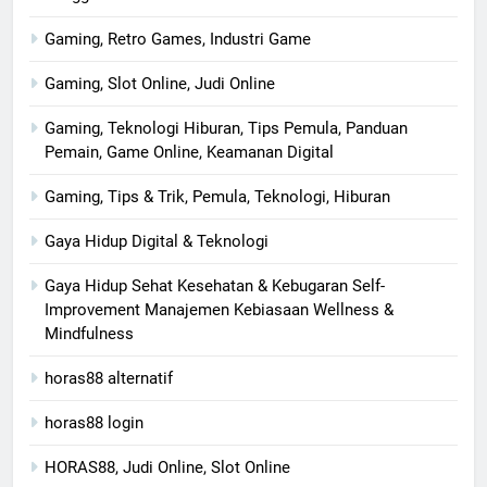
Gaming, Retro Games, Industri Game
Gaming, Slot Online, Judi Online
Gaming, Teknologi Hiburan, Tips Pemula, Panduan
Pemain, Game Online, Keamanan Digital
Gaming, Tips & Trik, Pemula, Teknologi, Hiburan
Gaya Hidup Digital & Teknologi
Gaya Hidup Sehat Kesehatan & Kebugaran Self-
Improvement Manajemen Kebiasaan Wellness &
Mindfulness
horas88 alternatif
horas88 login
HORAS88, Judi Online, Slot Online