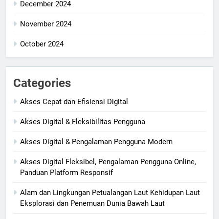
December 2024
November 2024
October 2024
Categories
Akses Cepat dan Efisiensi Digital
Akses Digital & Fleksibilitas Pengguna
Akses Digital & Pengalaman Pengguna Modern
Akses Digital Fleksibel, Pengalaman Pengguna Online,
Panduan Platform Responsif
Alam dan Lingkungan Petualangan Laut Kehidupan Laut
Eksplorasi dan Penemuan Dunia Bawah Laut