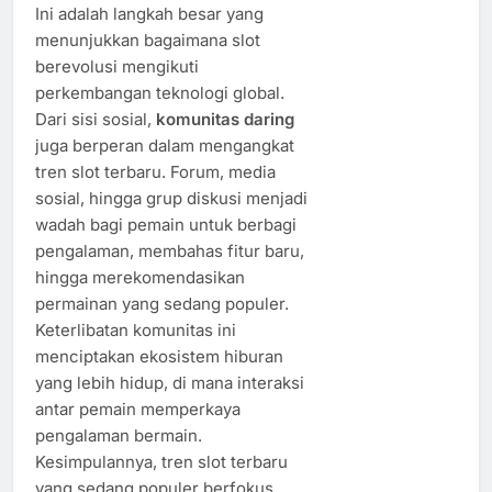
Ini adalah langkah besar yang
menunjukkan bagaimana slot
berevolusi mengikuti
perkembangan teknologi global.
Dari sisi sosial,
komunitas daring
juga berperan dalam mengangkat
tren slot terbaru. Forum, media
sosial, hingga grup diskusi menjadi
wadah bagi pemain untuk berbagi
pengalaman, membahas fitur baru,
hingga merekomendasikan
permainan yang sedang populer.
Keterlibatan komunitas ini
menciptakan ekosistem hiburan
yang lebih hidup, di mana interaksi
antar pemain memperkaya
pengalaman bermain.
Kesimpulannya, tren slot terbaru
yang sedang populer berfokus