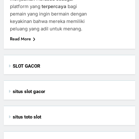
platform yang
terpercaya
bagi
pemain yang ingin bermain dengan
keyakinan bahwa mereka memiliki
peluang yang adil untuk menang.
Read More
SLOT GACOR
situs slot gacor
situs toto slot