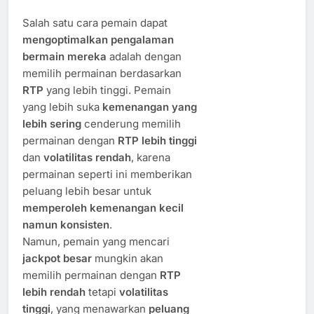
Salah satu cara pemain dapat
mengoptimalkan pengalaman
bermain mereka
adalah dengan
memilih permainan berdasarkan
RTP
yang lebih tinggi. Pemain
yang lebih suka
kemenangan yang
lebih sering
cenderung memilih
permainan dengan
RTP lebih tinggi
dan
volatilitas rendah
, karena
permainan seperti ini memberikan
peluang lebih besar untuk
memperoleh kemenangan kecil
namun konsisten
.
Namun, pemain yang mencari
jackpot besar
mungkin akan
memilih permainan dengan
RTP
lebih rendah
tetapi
volatilitas
tinggi
, yang menawarkan
peluang