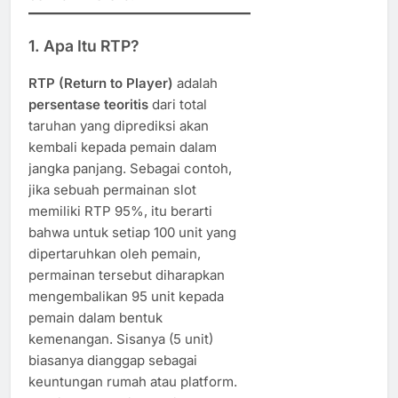
1.
Apa Itu RTP?
RTP (Return to Player)
adalah
persentase teoritis
dari total
taruhan yang diprediksi akan
kembali kepada pemain dalam
jangka panjang. Sebagai contoh,
jika sebuah permainan slot
memiliki RTP 95%, itu berarti
bahwa untuk setiap 100 unit yang
dipertaruhkan oleh pemain,
permainan tersebut diharapkan
mengembalikan 95 unit kepada
pemain dalam bentuk
kemenangan. Sisanya (5 unit)
biasanya dianggap sebagai
keuntungan rumah atau platform.