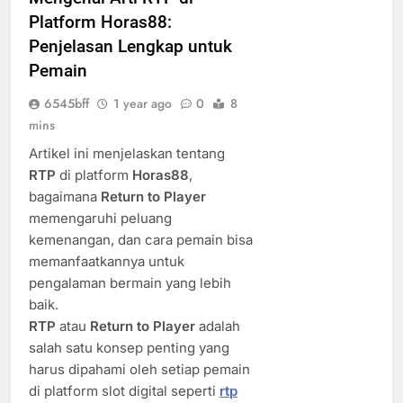
Platform Horas88:
Penjelasan Lengkap untuk
Pemain
6545bff
1 year ago
0
8
mins
Artikel ini menjelaskan tentang
RTP
di platform
Horas88
,
bagaimana
Return to Player
memengaruhi peluang
kemenangan, dan cara pemain bisa
memanfaatkannya untuk
pengalaman bermain yang lebih
baik.
RTP
atau
Return to Player
adalah
salah satu konsep penting yang
harus dipahami oleh setiap pemain
di platform slot digital seperti
rtp