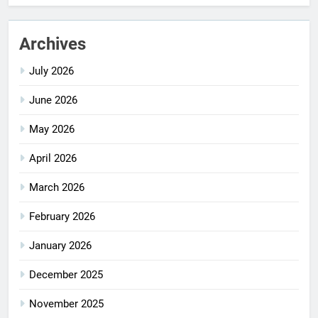
Archives
July 2026
June 2026
May 2026
April 2026
March 2026
February 2026
January 2026
December 2025
November 2025