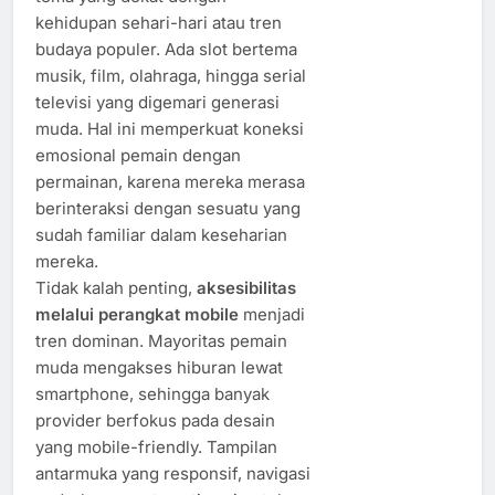
kehidupan sehari-hari atau tren
budaya populer. Ada slot bertema
musik, film, olahraga, hingga serial
televisi yang digemari generasi
muda. Hal ini memperkuat koneksi
emosional pemain dengan
permainan, karena mereka merasa
berinteraksi dengan sesuatu yang
sudah familiar dalam keseharian
mereka.
Tidak kalah penting,
aksesibilitas
melalui perangkat mobile
menjadi
tren dominan. Mayoritas pemain
muda mengakses hiburan lewat
smartphone, sehingga banyak
provider berfokus pada desain
yang mobile-friendly. Tampilan
antarmuka yang responsif, navigasi