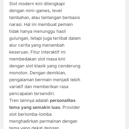
Slot modern kini dilengkapi
dengan mini-games, level
tambahan, atau tantangan berbasis
narasi. Hal ini membuat pemain
tidak hanya menunggu hasil
gulungan, tetapi juga terlibat dalam
alur cerita yang menambah
keseruan. Fitur interaktif ini
membedakan slot masa kini
dengan slot klasik yang cenderung
monoton. Dengan demikian,
pengalaman bermain menjadi lebih
variatif dan memberikan rasa
pencapaian tersendiri.
Tren lainnya adalah
personalitas
tema yang semakin luas
. Provider
slot berlomba-lomba
menghadirkan permainan dengan
tema yang dekat dengan