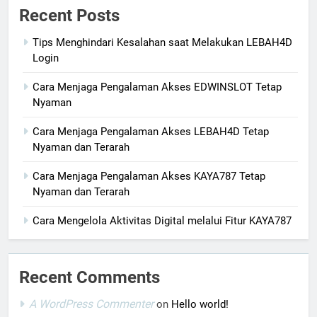
Recent Posts
Tips Menghindari Kesalahan saat Melakukan LEBAH4D
Login
Cara Menjaga Pengalaman Akses EDWINSLOT Tetap
Nyaman
Cara Menjaga Pengalaman Akses LEBAH4D Tetap
Nyaman dan Terarah
Cara Menjaga Pengalaman Akses KAYA787 Tetap
Nyaman dan Terarah
Cara Mengelola Aktivitas Digital melalui Fitur KAYA787
Recent Comments
A WordPress Commenter
on
Hello world!