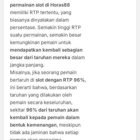
permainan slot di Horas88
memiliki RTP tertentu, yang
biasanya dinyatakan dalam
persentase. Semakin tinggi RTP
suatu permainan, semakin besar
kemungkinan pemain untuk
mendapatkan kembali sebagian
besar dari taruhan mereka
dalam
jangka panjang.
Misalnya, jika seorang pemain
bertaruh di
slot dengan RTP 96%
,
ini berarti bahwa, berdasarkan
taruhan yang dilakukan oleh
pemain secara keseluruhan,
sekitar
96% dari taruhan akan
kembali kepada pemain dalam
bentuk kemenangan
, meskipun
tidak ada jaminan bahwa setiap
pemain akan menerima