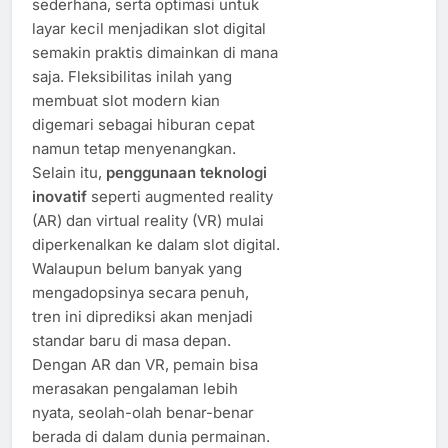
sederhana, serta optimasi untuk
layar kecil menjadikan slot digital
semakin praktis dimainkan di mana
saja. Fleksibilitas inilah yang
membuat slot modern kian
digemari sebagai hiburan cepat
namun tetap menyenangkan.
Selain itu,
penggunaan teknologi
inovatif
seperti augmented reality
(AR) dan virtual reality (VR) mulai
diperkenalkan ke dalam slot digital.
Walaupun belum banyak yang
mengadopsinya secara penuh,
tren ini diprediksi akan menjadi
standar baru di masa depan.
Dengan AR dan VR, pemain bisa
merasakan pengalaman lebih
nyata, seolah-olah benar-benar
berada di dalam dunia permainan.