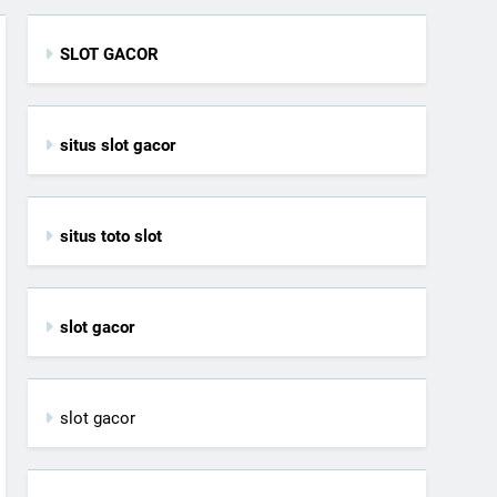
SLOT GACOR
situs slot gacor
situs toto slot
slot gacor
slot gacor