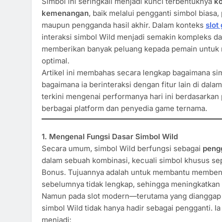
Simbol ini seringkali menjadi kunci terbentuknya
k
kemenangan
, baik melalui pengganti simbol biasa,
maupun pengganda hasil akhir. Dalam konteks
slot 
interaksi simbol Wild menjadi semakin kompleks da
memberikan banyak peluang kepada pemain untuk m
optimal.
Artikel ini membahas secara lengkap bagaimana sim
bagaimana ia berinteraksi dengan fitur lain di dalam
terkini mengenai performanya hari ini berdasarkan
berbagai platform dan penyedia game ternama.
1. Mengenal Fungsi Dasar Simbol Wild
Secara umum, simbol Wild berfungsi sebagai
pengg
dalam sebuah kombinasi, kecuali simbol khusus sep
Bonus. Tujuannya adalah untuk membantu memben
sebelumnya tidak lengkap, sehingga meningkatkan
Namun pada slot modern—terutama yang diangga
simbol Wild tidak hanya hadir sebagai pengganti. Ia
menjadi: