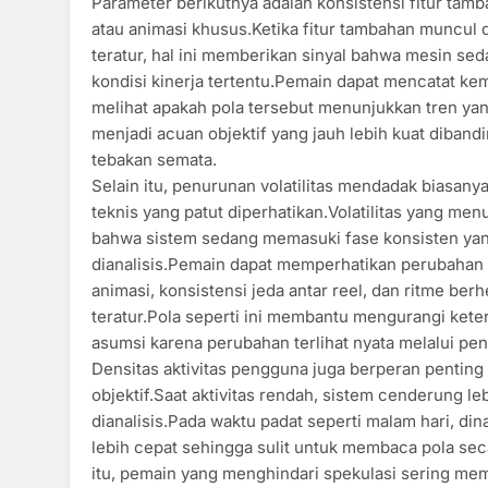
Parameter berikutnya adalah konsistensi fitur tamb
atau animasi khusus.Ketika fitur tambahan muncul d
teratur, hal ini memberikan sinyal bahwa mesin se
kondisi kinerja tertentu.Pemain dapat mencatat ke
melihat apakah pola tersebut menunjukkan tren yang
menjadi acuan objektif yang jauh lebih kuat diban
tebakan semata.
Selain itu, penurunan volatilitas mendadak biasanya
teknis yang patut diperhatikan.Volatilitas yang me
bahwa sistem sedang memasuki fase konsisten yan
dianalisis.Pemain dapat memperhatikan perubahan i
animasi, konsistensi jeda antar reel, dan ritme berh
teratur.Pola seperti ini membantu mengurangi ket
asumsi karena perubahan terlihat nyata melalui pen
Densitas aktivitas pengguna juga berperan penting 
objektif.Saat aktivitas rendah, sistem cenderung le
dianalisis.Pada waktu padat seperti malam hari, d
lebih cepat sehingga sulit untuk membaca pola sec
itu, pemain yang menghindari spekulasi sering me