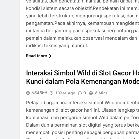
volatilitas, dan pencatatan manual, pemain dapat m
kondisi sistem secara objektif.Pendekatan ini mem
yang lebih terstruktur, mengurangi spekulasi, dan 
pengamatan.Pada akhirnya, kemampuan mengidentifi
ini tanpa bergantung pada spekulasi bergantung pa
pemain dalam melakukan observasi mendalam dan 
indikasi teknis yang muncul.
Read More
Interaksi Simbol Wild di Slot Gacor Ha
Kunci dalam Pola Kemenangan Mod
6545bff
1 Year Ago
0
6 Mins
Pelajari bagaimana interaksi simbol Wild membent
kemenangan di slot gacor hari ini. Ulasan lengkap t
kombinasi, dan pengaruh simbol Wild dalam perfor
Dalam dunia permainan slot digital yang terus ber
menempati posisi penting sebagai pengubah perma