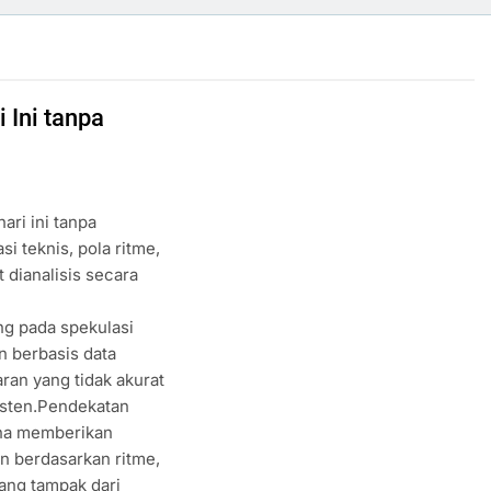
 Ini tanpa
ari ini tanpa
 teknis, pola ritme,
t dianalisis secara
g pada spekulasi
 berbasis data
ran yang tidak akurat
isten.Pendekatan
ena memberikan
 berdasarkan ritme,
yang tampak dari