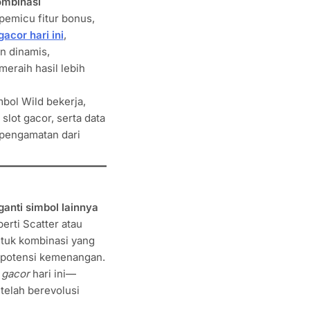
ombinasi
 pemicu fitur bonus,
gacor hari ini
,
n dinamis,
eraih hasil lebih
bol Wild bekerja,
 slot gacor, serta data
 pengamatan dari
anti simbol lainnya
erti Scatter atau
tuk kombinasi yang
 potensi kemenangan.
p
gacor
hari ini—
 telah berevolusi