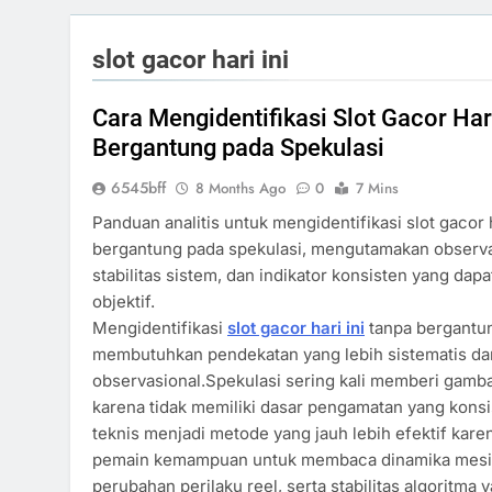
slot gacor hari ini
Cara Mengidentifikasi Slot Gacor Hari
Bergantung pada Spekulasi
6545bff
8 Months Ago
0
7 Mins
Panduan analitis untuk mengidentifikasi slot gacor h
bergantung pada spekulasi, mengutamakan observasi
stabilitas sistem, dan indikator konsisten yang dapa
objektif.
Mengidentifikasi
slot gacor hari ini
tanpa bergantun
membutuhkan pendekatan yang lebih sistematis dan
observasional.Spekulasi sering kali memberi gamba
karena tidak memiliki dasar pengamatan yang kons
teknis menjadi metode yang jauh lebih efektif kar
pemain kemampuan untuk membaca dinamika mesin
perubahan perilaku reel, serta stabilitas algoritma 