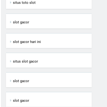
situs toto slot
slot gacor
slot gacor hari ini
situs slot gacor
slot gacor
slot gacor