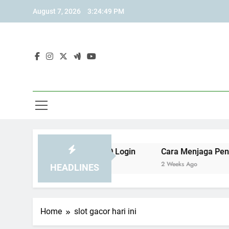
Skip
August 7, 2026
3:24:50 PM
to
content
Har
Nikmati L
Melakukan LEBAH4D Login
Cara Menjaga Pengalaman A
2 Weeks Ago
HEADLINES
Home
slot gacor hari ini