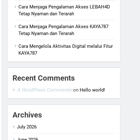
Cara Menjaga Pengalaman Akses LEBAH4D
Tetap Nyaman dan Terarah
Cara Menjaga Pengalaman Akses KAYA787
Tetap Nyaman dan Terarah
Cara Mengelola Aktivitas Digital melalui Fitur
KAYA787
Recent Comments
A WordPress Commenter
on
Hello world!
Archives
July 2026
June 2026