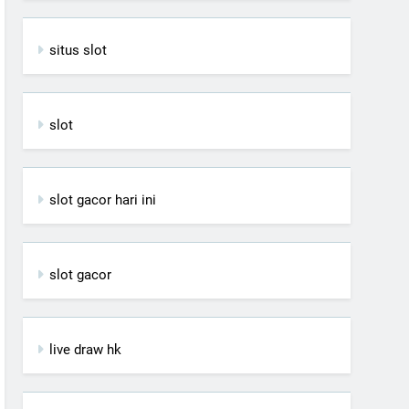
situs slot
slot
slot gacor hari ini
slot gacor
live draw hk