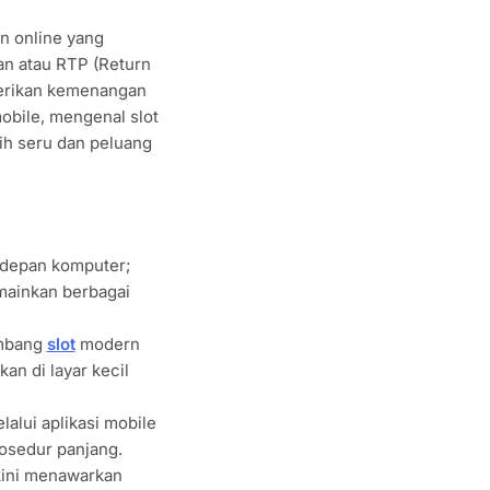
an online yang
an atau RTP (Return
mberikan kemenangan
mobile, mengenal slot
ih seru dan peluang
 depan komputer;
ainkan berbagai
mbang
slot
modern
n di layar kecil
alui aplikasi mobile
rosedur panjang.
kini menawarkan