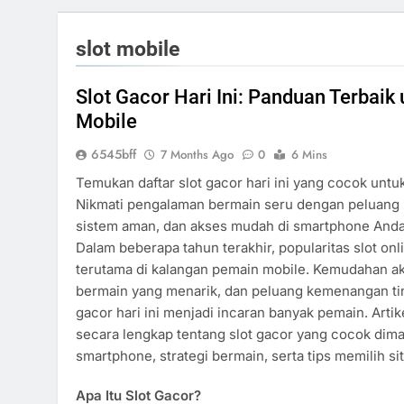
slot mobile
Slot Gacor Hari Ini: Panduan Terbaik
Mobile
6545bff
7 Months Ago
0
6 Mins
Temukan daftar slot gacor hari ini yang cocok untu
Nikmati pengalaman bermain seru dengan peluang 
sistem aman, dan akses mudah di smartphone Anda
Dalam beberapa tahun terakhir, popularitas slot on
terutama di kalangan pemain mobile. Kemudahan a
bermain yang menarik, dan peluang kemenangan ti
gacor hari ini menjadi incaran banyak pemain. Arti
secara lengkap tentang slot gacor yang cocok dima
smartphone, strategi bermain, serta tips memilih si
Apa Itu Slot Gacor?