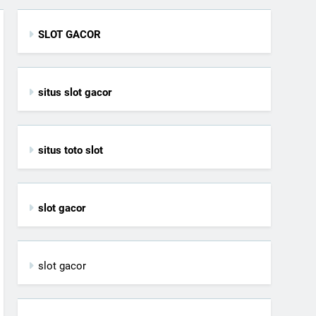
SLOT GACOR
situs slot gacor
situs toto slot
slot gacor
slot gacor