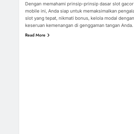
Dengan memahami prinsip-prinsip dasar slot gacor
mobile ini, Anda siap untuk memaksimalkan pengal
slot yang tepat, nikmati bonus, kelola modal dengan
keseruan kemenangan di genggaman tangan Anda.
Read More