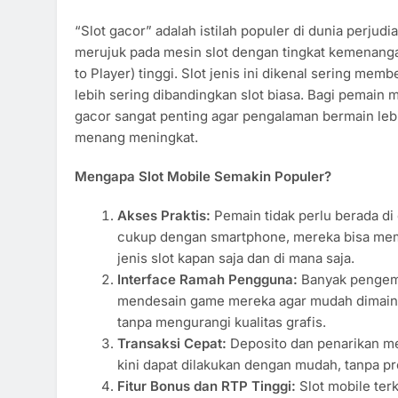
“Slot gacor” adalah istilah populer di dunia perjudi
merujuk pada mesin slot dengan tingkat kemenang
to Player) tinggi. Slot jenis ini dikenal sering me
lebih sering dibandingkan slot biasa. Bagi pemain 
gacor sangat penting agar pengalaman bermain leb
menang meningkat.
Mengapa Slot Mobile Semakin Populer?
Akses Praktis:
Pemain tidak perlu berada di
cukup dengan smartphone, mereka bisa mem
jenis slot kapan saja dan di mana saja.
Interface Ramah Pengguna:
Banyak penge
mendesain game mereka agar mudah dimainka
tanpa mengurangi kualitas grafis.
Transaksi Cepat:
Deposito dan penarikan mel
kini dapat dilakukan dengan mudah, tanpa p
Fitur Bonus dan RTP Tinggi:
Slot mobile ter