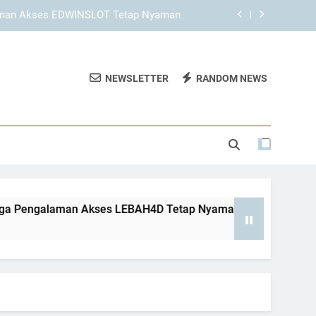
aman Akses EDWINSLOT Tetap Nyaman
s LEBAH4D Tetap Nyaman dan Terarah
s KAYA787 Tetap Nyaman dan Terarah
NEWSLETTER
RANDOM NEWS
alahan saat Melakukan LEBAH4D Login
akan Suasana Yang Tenang Dan Nyaman Di Rumah.
aman Akses EDWINSLOT Tetap Nyaman
s LEBAH4D Tetap Nyaman dan Terarah
s KAYA787 Tetap Nyaman dan Terarah
alaman Akses LEBAH4D Tetap Nyaman dan Terarah
Car
2 We