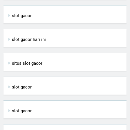
slot gacor
slot gacor hari ini
situs slot gacor
slot gacor
slot gacor