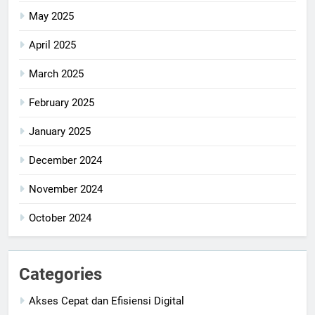
May 2025
April 2025
March 2025
February 2025
January 2025
December 2024
November 2024
October 2024
Categories
Akses Cepat dan Efisiensi Digital