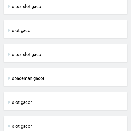
situs slot gacor
slot gacor
situs slot gacor
spaceman gacor
slot gacor
slot gacor