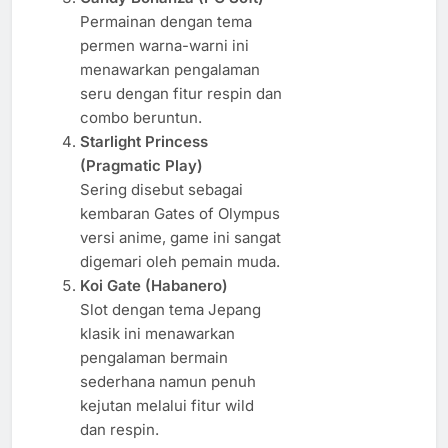
Permainan dengan tema
permen warna-warni ini
menawarkan pengalaman
seru dengan fitur respin dan
combo beruntun.
Starlight Princess
(Pragmatic Play)
Sering disebut sebagai
kembaran Gates of Olympus
versi anime, game ini sangat
digemari oleh pemain muda.
Koi Gate (Habanero)
Slot dengan tema Jepang
klasik ini menawarkan
pengalaman bermain
sederhana namun penuh
kejutan melalui fitur wild
dan respin.