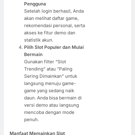
Pengguna
Setelah login berhasil, Anda
akan melihat daftar game,
rekomendasi personal, serta
akses ke fitur demo dan
statistik akun.
Pilih Slot Populer dan Mulai
Bermain
Gunakan filter “Slot
Trending” atau “Paling
Sering Dimainkan” untuk
langsung menuju game-
game yang sedang naik
daun. Anda bisa bermain di
versi demo atau langsung
mencoba dengan mode
penuh.
Manfaat Memainkan Slot