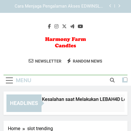
Skip
Cara Menjaga Pengalaman Akses LEBAH4D
to
Tetap Nyaman dan Terarah
content
Cara Menjaga Pengalaman Akses KAYA787 Tetap
Nyaman dan Terarah
Tips Menghindari Kesalahan saat Melakukan
LEBAH4D Login
Cara Menjaga Pengalaman Akses EDWINSLOT
Tetap Nyaman
Harmony Farm
Nikmati Lilin Aromaterapi Alami Dari
Cara Menjaga Pengalaman Akses LEBAH4D
NEWSLETTER
RANDOM NEWS
Tetap Nyaman dan Terarah
Candles
Harmony Farm Candles. Menciptakan
Cara Menjaga Pengalaman Akses KAYA787 Tetap
Suasana Yang Tenang Dan Nyaman Di
Nyaman dan Terarah
MENU
Rumah.
ips Menghindari Kesalahan saat Melakukan LEBAH4D Login
HEADLINES
Week Ago
Home
slot trending