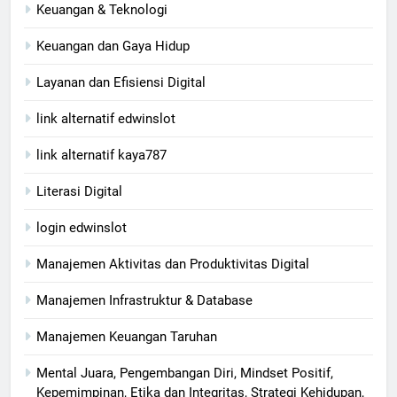
Keuangan & Teknologi
Keuangan dan Gaya Hidup
Layanan dan Efisiensi Digital
link alternatif edwinslot
link alternatif kaya787
Literasi Digital
login edwinslot
Manajemen Aktivitas dan Produktivitas Digital
Manajemen Infrastruktur & Database
Manajemen Keuangan Taruhan
Mental Juara, Pengembangan Diri, Mindset Positif,
Kepemimpinan, Etika dan Integritas, Strategi Kehidupan,