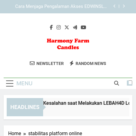
Skip
Cara Menjaga Pengalaman Akses LEBAH4D
to
Tetap Nyaman dan Terarah
content
Cara Menjaga Pengalaman Akses KAYA787 Tetap
Nyaman dan Terarah
Tips Menghindari Kesalahan saat Melakukan
LEBAH4D Login
Cara Menjaga Pengalaman Akses EDWINSLOT
Tetap Nyaman
Harmony Farm
Nikmati Lilin Aromaterapi Alami Dari
Cara Menjaga Pengalaman Akses LEBAH4D
NEWSLETTER
RANDOM NEWS
Tetap Nyaman dan Terarah
Candles
Harmony Farm Candles. Menciptakan
Cara Menjaga Pengalaman Akses KAYA787 Tetap
Suasana Yang Tenang Dan Nyaman Di
Nyaman dan Terarah
MENU
Rumah.
ips Menghindari Kesalahan saat Melakukan LEBAH4D Login
HEADLINES
Weeks Ago
Home
stabilitas platform online