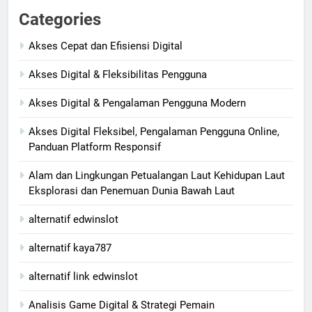
Categories
Akses Cepat dan Efisiensi Digital
Akses Digital & Fleksibilitas Pengguna
Akses Digital & Pengalaman Pengguna Modern
Akses Digital Fleksibel, Pengalaman Pengguna Online,
Panduan Platform Responsif
Alam dan Lingkungan Petualangan Laut Kehidupan Laut
Eksplorasi dan Penemuan Dunia Bawah Laut
alternatif edwinslot
alternatif kaya787
alternatif link edwinslot
Analisis Game Digital & Strategi Pemain