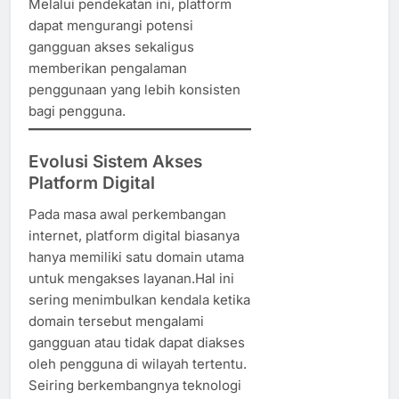
Melalui pendekatan ini, platform
dapat mengurangi potensi
gangguan akses sekaligus
memberikan pengalaman
penggunaan yang lebih konsisten
bagi pengguna.
Evolusi Sistem Akses
Platform Digital
Pada masa awal perkembangan
internet, platform digital biasanya
hanya memiliki satu domain utama
untuk mengakses layanan.Hal ini
sering menimbulkan kendala ketika
domain tersebut mengalami
gangguan atau tidak dapat diakses
oleh pengguna di wilayah tertentu.
Seiring berkembangnya teknologi