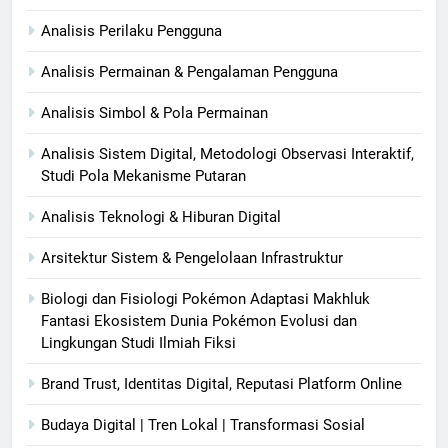
Analisis Perilaku Pengguna
Analisis Permainan & Pengalaman Pengguna
Analisis Simbol & Pola Permainan
Analisis Sistem Digital, Metodologi Observasi Interaktif,
Studi Pola Mekanisme Putaran
Analisis Teknologi & Hiburan Digital
Arsitektur Sistem & Pengelolaan Infrastruktur
Biologi dan Fisiologi Pokémon Adaptasi Makhluk
Fantasi Ekosistem Dunia Pokémon Evolusi dan
Lingkungan Studi Ilmiah Fiksi
Brand Trust, Identitas Digital, Reputasi Platform Online
Budaya Digital | Tren Lokal | Transformasi Sosial