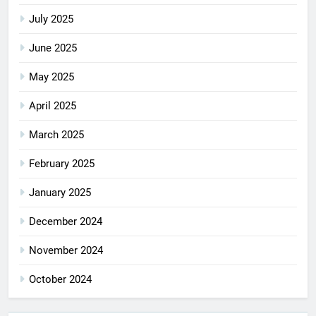
July 2025
June 2025
May 2025
April 2025
March 2025
February 2025
January 2025
December 2024
November 2024
October 2024