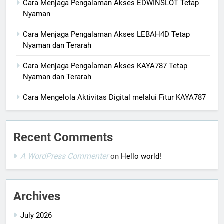
Cara Menjaga Pengalaman Akses EDWINSLOT Tetap
Nyaman
Cara Menjaga Pengalaman Akses LEBAH4D Tetap
Nyaman dan Terarah
Cara Menjaga Pengalaman Akses KAYA787 Tetap
Nyaman dan Terarah
Cara Mengelola Aktivitas Digital melalui Fitur KAYA787
Recent Comments
A WordPress Commenter
on
Hello world!
Archives
July 2026