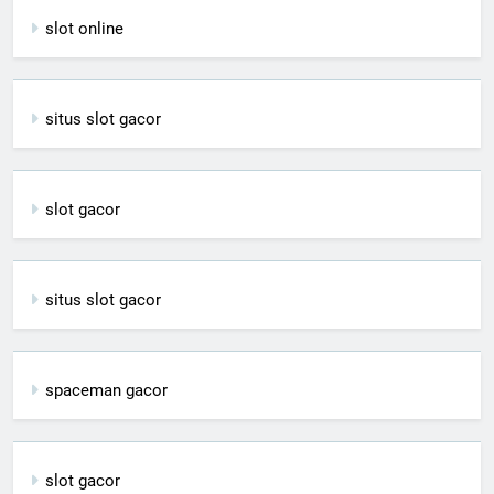
slot online
situs slot gacor
slot gacor
situs slot gacor
spaceman gacor
slot gacor