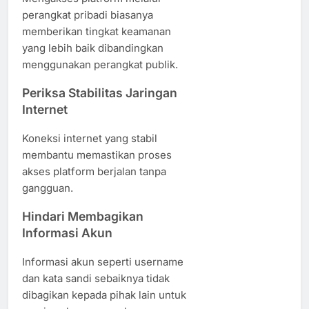
perangkat pribadi biasanya
memberikan tingkat keamanan
yang lebih baik dibandingkan
menggunakan perangkat publik.
Periksa Stabilitas Jaringan
Internet
Koneksi internet yang stabil
membantu memastikan proses
akses platform berjalan tanpa
gangguan.
Hindari Membagikan
Informasi Akun
Informasi akun seperti username
dan kata sandi sebaiknya tidak
dibagikan kepada pihak lain untuk