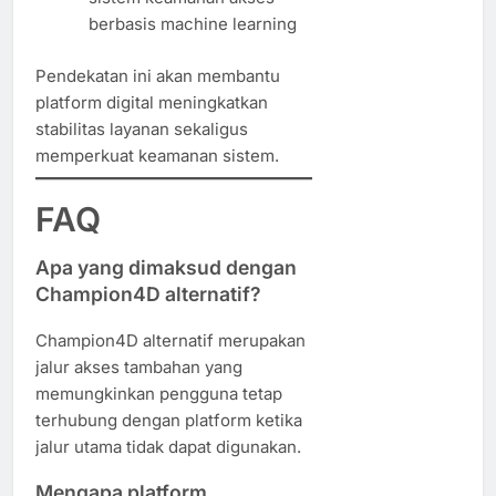
berbasis machine learning
Pendekatan ini akan membantu
platform digital meningkatkan
stabilitas layanan sekaligus
memperkuat keamanan sistem.
FAQ
Apa yang dimaksud dengan
Champion4D alternatif?
Champion4D alternatif merupakan
jalur akses tambahan yang
memungkinkan pengguna tetap
terhubung dengan platform ketika
jalur utama tidak dapat digunakan.
Mengapa platform