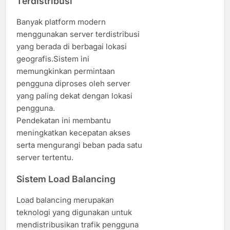
Terdistribusi
Banyak platform modern
menggunakan server terdistribusi
yang berada di berbagai lokasi
geografis.Sistem ini
memungkinkan permintaan
pengguna diproses oleh server
yang paling dekat dengan lokasi
pengguna.
Pendekatan ini membantu
meningkatkan kecepatan akses
serta mengurangi beban pada satu
server tertentu.
Sistem Load Balancing
Load balancing merupakan
teknologi yang digunakan untuk
mendistribusikan trafik pengguna