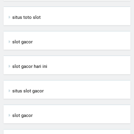
situs toto slot
slot gacor
slot gacor hari ini
situs slot gacor
slot gacor