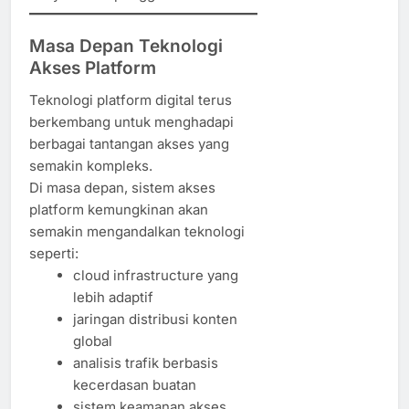
Masa Depan Teknologi
Akses Platform
Teknologi platform digital terus
berkembang untuk menghadapi
berbagai tantangan akses yang
semakin kompleks.
Di masa depan, sistem akses
platform kemungkinan akan
semakin mengandalkan teknologi
seperti:
cloud infrastructure yang
lebih adaptif
jaringan distribusi konten
global
analisis trafik berbasis
kecerdasan buatan
sistem keamanan akses