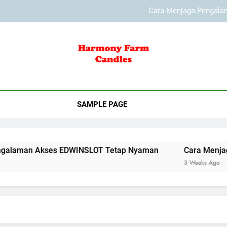
Cara Menjaga Pengal
Cara Menjaga Pengalaman Akse
Cara Menjaga Pengalaman Akse
mony Farm Candles
Tips Menghindari Kes
ilin Aromaterapi Alami Dari Harmony Farm Candles. Mencipt
Cara Menjaga Pengal
SAMPLE PAGE
Cara Menjaga Pengalaman Akse
Cara Menjaga Pengalaman Akse
kses EDWINSLOT Tetap Nyaman
Cara Menjaga Pengala
3 Weeks Ago