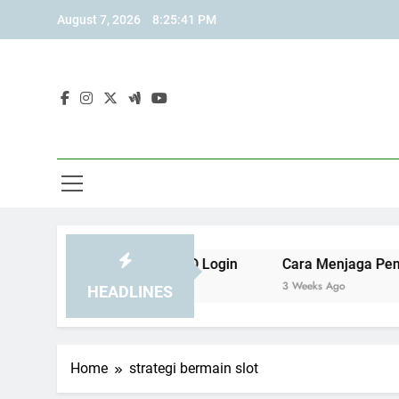
Skip
August 7, 2026
8:25:42 PM
to
content
Har
Nikmati L
Melakukan LEBAH4D Login
Cara Menjaga Pengalaman A
3 Weeks Ago
HEADLINES
Home
strategi bermain slot