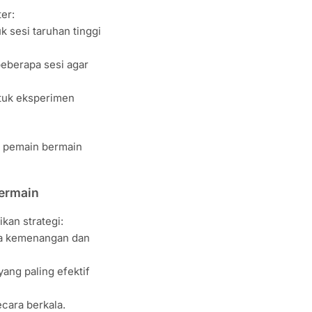
er:
 sesi taruhan tinggi
beberapa sesi agar
tuk eksperimen
e pemain bermain
ermain
an strategi:
ola kemenangan dan
yang paling efektif
cara berkala.