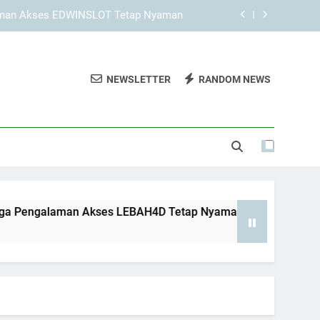
aman Akses EDWINSLOT Tetap Nyaman
s LEBAH4D Tetap Nyaman dan Terarah
s KAYA787 Tetap Nyaman dan Terarah
NEWSLETTER
RANDOM NEWS
alahan saat Melakukan LEBAH4D Login
akan Suasana Yang Tenang Dan Nyaman Di Rumah.
aman Akses EDWINSLOT Tetap Nyaman
s LEBAH4D Tetap Nyaman dan Terarah
s KAYA787 Tetap Nyaman dan Terarah
man Akses LEBAH4D Tetap Nyaman dan Terarah
Cara M
3 Weeks 