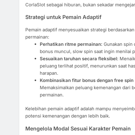
CorlaSlot sebagai hiburan, bukan sekadar mengejar
Strategi untuk Pemain Adaptif
Pemain adaptif menyesuaikan strategi berdasarkan 
permainan:
Perhatikan ritme permainan:
Gunakan spin c
bonus muncul, slow spin saat ingin menilai p
Sesuaikan taruhan secara fleksibel:
Menaikk
peluang terlihat positif, menurunkan saat has
harapan.
Kombinasikan fitur bonus dengan free spin 
Memaksimalkan peluang kemenangan dari b
permainan.
Kelebihan pemain adaptif adalah mampu menyeimba
potensi kemenangan dengan lebih baik.
Mengelola Modal Sesuai Karakter Pemain