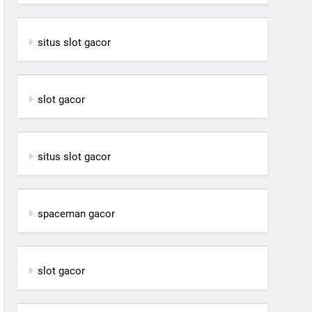
situs slot gacor
slot gacor
situs slot gacor
spaceman gacor
slot gacor