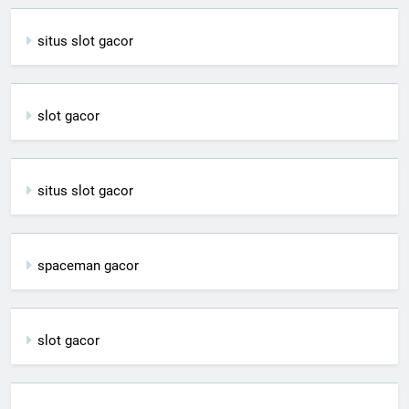
situs slot gacor
slot gacor
situs slot gacor
spaceman gacor
slot gacor