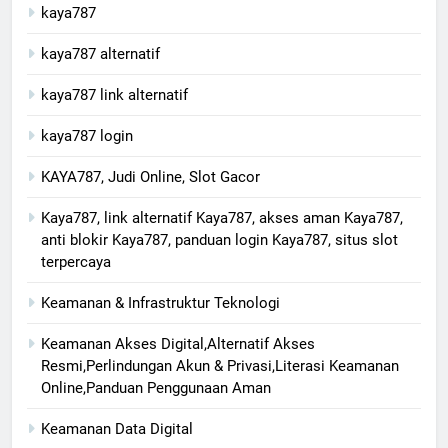
kaya787
kaya787 alternatif
kaya787 link alternatif
kaya787 login
KAYA787, Judi Online, Slot Gacor
Kaya787, link alternatif Kaya787, akses aman Kaya787,
anti blokir Kaya787, panduan login Kaya787, situs slot
terpercaya
Keamanan & Infrastruktur Teknologi
Keamanan Akses Digital,Alternatif Akses
Resmi,Perlindungan Akun & Privasi,Literasi Keamanan
Online,Panduan Penggunaan Aman
Keamanan Data Digital