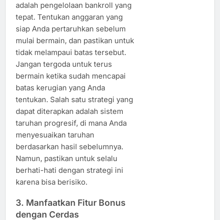
adalah pengelolaan bankroll yang
tepat. Tentukan anggaran yang
siap Anda pertaruhkan sebelum
mulai bermain, dan pastikan untuk
tidak melampaui batas tersebut.
Jangan tergoda untuk terus
bermain ketika sudah mencapai
batas kerugian yang Anda
tentukan. Salah satu strategi yang
dapat diterapkan adalah sistem
taruhan progresif, di mana Anda
menyesuaikan taruhan
berdasarkan hasil sebelumnya.
Namun, pastikan untuk selalu
berhati-hati dengan strategi ini
karena bisa berisiko.
3. Manfaatkan Fitur Bonus
dengan Cerdas