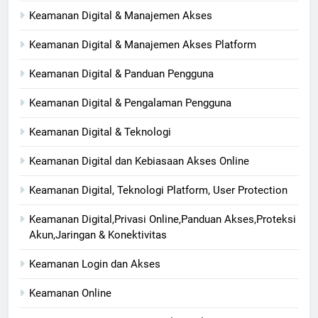
Keamanan Digital & Manajemen Akses
Keamanan Digital & Manajemen Akses Platform
Keamanan Digital & Panduan Pengguna
Keamanan Digital & Pengalaman Pengguna
Keamanan Digital & Teknologi
Keamanan Digital dan Kebiasaan Akses Online
Keamanan Digital, Teknologi Platform, User Protection
Keamanan Digital,Privasi Online,Panduan Akses,Proteksi
Akun,Jaringan & Konektivitas
Keamanan Login dan Akses
Keamanan Online