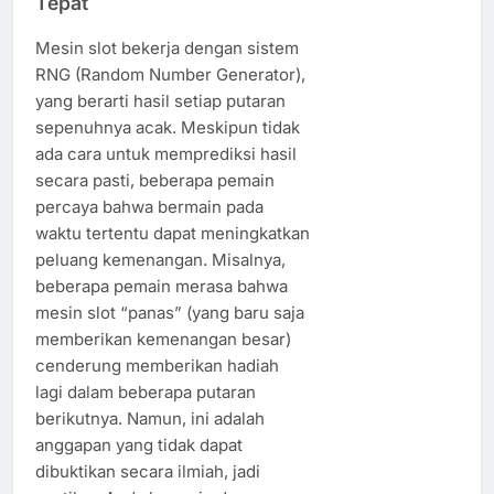
Tepat
Mesin slot bekerja dengan sistem
RNG (Random Number Generator),
yang berarti hasil setiap putaran
sepenuhnya acak. Meskipun tidak
ada cara untuk memprediksi hasil
secara pasti, beberapa pemain
percaya bahwa bermain pada
waktu tertentu dapat meningkatkan
peluang kemenangan. Misalnya,
beberapa pemain merasa bahwa
mesin slot “panas” (yang baru saja
memberikan kemenangan besar)
cenderung memberikan hadiah
lagi dalam beberapa putaran
berikutnya. Namun, ini adalah
anggapan yang tidak dapat
dibuktikan secara ilmiah, jadi