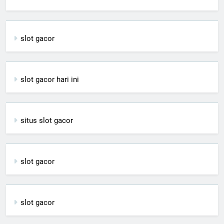
slot gacor
slot gacor hari ini
situs slot gacor
slot gacor
slot gacor