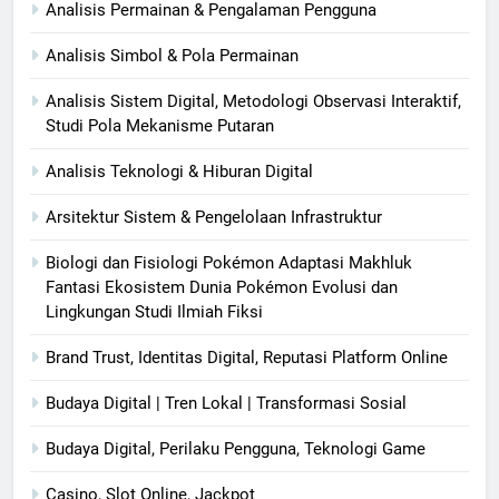
Analisis Permainan & Pengalaman Pengguna
Analisis Simbol & Pola Permainan
Analisis Sistem Digital, Metodologi Observasi Interaktif,
Studi Pola Mekanisme Putaran
Analisis Teknologi & Hiburan Digital
Arsitektur Sistem & Pengelolaan Infrastruktur
Biologi dan Fisiologi Pokémon Adaptasi Makhluk
Fantasi Ekosistem Dunia Pokémon Evolusi dan
Lingkungan Studi Ilmiah Fiksi
Brand Trust, Identitas Digital, Reputasi Platform Online
Budaya Digital | Tren Lokal | Transformasi Sosial
Budaya Digital, Perilaku Pengguna, Teknologi Game
Casino, Slot Online, Jackpot