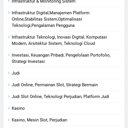
Infrastruktur & Monitoring Sistem
Infrastruktur Digital,Manajemen Platform
Online,Stabilitas Sistem,Optimalisasi
Teknologi,Pengalaman Pengguna
Infrastruktur Teknologi, Inovasi Digital, Komputasi
Modern, Arsitektur Sistem, Teknologi Cloud
Investasi, Keuangan Pribadi, Pengelolaan Portofolio,
Strategi Investasi
Judi
Judi Online, Permainan Slot, Strategi Bermain
Judi Slot Online, Teknologi Perjudian, Platform Judi
Kasino
Kasino, Mesin Slot, Perjudian