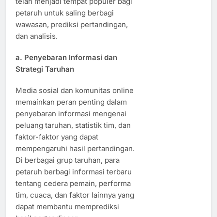
telah menjadi tempat populer bagi
petaruh untuk saling berbagi
wawasan, prediksi pertandingan,
dan analisis.
a. Penyebaran Informasi dan
Strategi Taruhan
Media sosial dan komunitas online
memainkan peran penting dalam
penyebaran informasi mengenai
peluang taruhan, statistik tim, dan
faktor-faktor yang dapat
mempengaruhi hasil pertandingan.
Di berbagai grup taruhan, para
petaruh berbagi informasi terbaru
tentang cedera pemain, performa
tim, cuaca, dan faktor lainnya yang
dapat membantu memprediksi