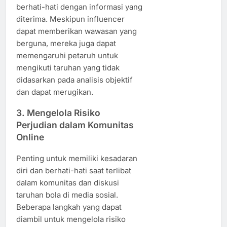
berhati-hati dengan informasi yang
diterima. Meskipun influencer
dapat memberikan wawasan yang
berguna, mereka juga dapat
memengaruhi petaruh untuk
mengikuti taruhan yang tidak
didasarkan pada analisis objektif
dan dapat merugikan.
3.
Mengelola Risiko
Perjudian dalam Komunitas
Online
Penting untuk memiliki kesadaran
diri dan berhati-hati saat terlibat
dalam komunitas dan diskusi
taruhan bola di media sosial.
Beberapa langkah yang dapat
diambil untuk mengelola risiko