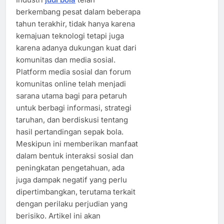
berkembang pesat dalam beberapa
tahun terakhir, tidak hanya karena
kemajuan teknologi tetapi juga
karena adanya dukungan kuat dari
komunitas dan media sosial.
Platform media sosial dan forum
komunitas online telah menjadi
sarana utama bagi para petaruh
untuk berbagi informasi, strategi
taruhan, dan berdiskusi tentang
hasil pertandingan sepak bola.
Meskipun ini memberikan manfaat
dalam bentuk interaksi sosial dan
peningkatan pengetahuan, ada
juga dampak negatif yang perlu
dipertimbangkan, terutama terkait
dengan perilaku perjudian yang
berisiko. Artikel ini akan