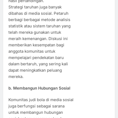
hasil pertandingan.
Strategi taruhan juga banyak
dibahas di media sosial. Petaruh
berbagi berbagai metode analisis
statistik atau sistem taruhan yang
telah mereka gunakan untuk
meraih kemenangan. Diskusi ini
memberikan kesempatan bagi
anggota komunitas untuk
mempelajari pendekatan baru
dalam bertaruh, yang sering kali
dapat meningkatkan peluang
mereka.
b. Membangun Hubungan Sosial
Komunitas judi bola di media sosial
juga berfungsi sebagai sarana
untuk membangun hubungan