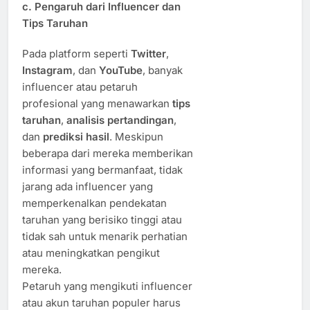
c. Pengaruh dari Influencer dan
Tips Taruhan
Pada platform seperti
Twitter
,
Instagram
, dan
YouTube
, banyak
influencer atau petaruh
profesional yang menawarkan
tips
taruhan
,
analisis pertandingan
,
dan
prediksi hasil
. Meskipun
beberapa dari mereka memberikan
informasi yang bermanfaat, tidak
jarang ada influencer yang
memperkenalkan pendekatan
taruhan yang berisiko tinggi atau
tidak sah untuk menarik perhatian
atau meningkatkan pengikut
mereka.
Petaruh yang mengikuti influencer
atau akun taruhan populer harus