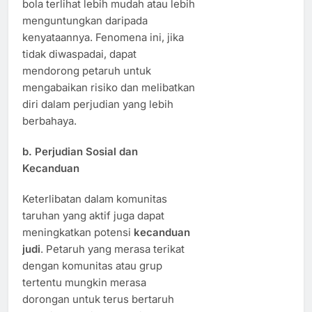
bola terlihat lebih mudah atau lebih
menguntungkan daripada
kenyataannya. Fenomena ini, jika
tidak diwaspadai, dapat
mendorong petaruh untuk
mengabaikan risiko dan melibatkan
diri dalam perjudian yang lebih
berbahaya.
b. Perjudian Sosial dan
Kecanduan
Keterlibatan dalam komunitas
taruhan yang aktif juga dapat
meningkatkan potensi
kecanduan
judi
. Petaruh yang merasa terikat
dengan komunitas atau grup
tertentu mungkin merasa
dorongan untuk terus bertaruh