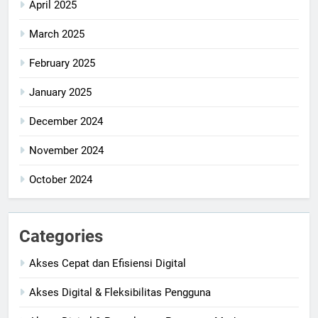
April 2025
March 2025
February 2025
January 2025
December 2024
November 2024
October 2024
Categories
Akses Cepat dan Efisiensi Digital
Akses Digital & Fleksibilitas Pengguna