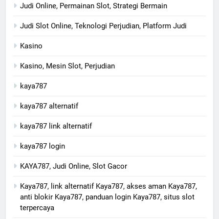
Judi Online, Permainan Slot, Strategi Bermain
Judi Slot Online, Teknologi Perjudian, Platform Judi
Kasino
Kasino, Mesin Slot, Perjudian
kaya787
kaya787 alternatif
kaya787 link alternatif
kaya787 login
KAYA787, Judi Online, Slot Gacor
Kaya787, link alternatif Kaya787, akses aman Kaya787,
anti blokir Kaya787, panduan login Kaya787, situs slot
terpercaya