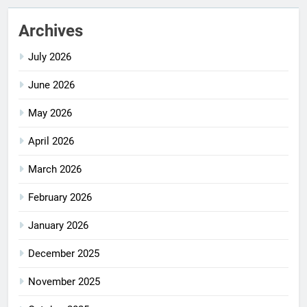
Archives
July 2026
June 2026
May 2026
April 2026
March 2026
February 2026
January 2026
December 2025
November 2025