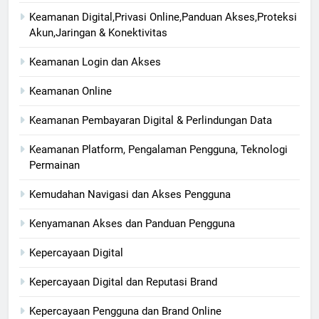
Keamanan Digital,Privasi Online,Panduan Akses,Proteksi
Akun,Jaringan & Konektivitas
Keamanan Login dan Akses
Keamanan Online
Keamanan Pembayaran Digital & Perlindungan Data
Keamanan Platform, Pengalaman Pengguna, Teknologi
Permainan
Kemudahan Navigasi dan Akses Pengguna
Kenyamanan Akses dan Panduan Pengguna
Kepercayaan Digital
Kepercayaan Digital dan Reputasi Brand
Kepercayaan Pengguna dan Brand Online