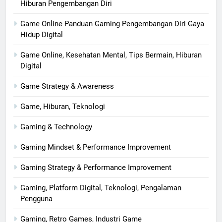
Hiburan Pengembangan Diri
Game Online Panduan Gaming Pengembangan Diri Gaya
Hidup Digital
Game Online, Kesehatan Mental, Tips Bermain, Hiburan
Digital
Game Strategy & Awareness
Game, Hiburan, Teknologi
Gaming & Technology
Gaming Mindset & Performance Improvement
Gaming Strategy & Performance Improvement
Gaming, Platform Digital, Teknologi, Pengalaman
Pengguna
Gaming, Retro Games, Industri Game