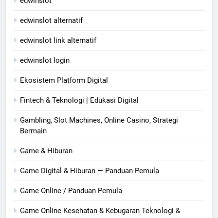
edwinslot
edwinslot alternatif
edwinslot link alternatif
edwinslot login
Ekosistem Platform Digital
Fintech & Teknologi | Edukasi Digital
Gambling, Slot Machines, Online Casino, Strategi
Bermain
Game & Hiburan
Game Digital & Hiburan — Panduan Pemula
Game Online / Panduan Pemula
Game Online Kesehatan & Kebugaran Teknologi &