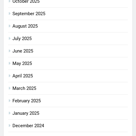
October 2025
September 2025
August 2025
July 2025
June 2025
May 2025
April 2025
March 2025
February 2025
January 2025
December 2024