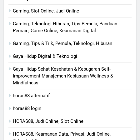
Gaming, Slot Online, Judi Online
Gaming, Teknologi Hiburan, Tips Pemula, Panduan
Pemain, Game Online, Keamanan Digital
Gaming, Tips & Trik, Pemula, Teknologi, Hiburan
Gaya Hidup Digital & Teknologi
Gaya Hidup Sehat Kesehatan & Kebugaran Self-
Improvement Manajemen Kebiasaan Wellness &
Mindfulness
horas88 alternatif
horas88 login
HORAS88, Judi Online, Slot Online
HORAS88, Keamanan Data, Privasi, Judi Online,