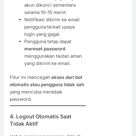
akun dikunci sementara
selama 10–15 menit.
Notifikasi dikirim ke email
pengguna terkait upaya
login yang gagal.
Pengguna tetap dapat
mereset password
menggunakan tautan aman
yang dikirim ke email.
Fitur ini mencegah
akses dari bot
otomatis atau pengguna tidak sah
yang mencoba menebak
password.
4. Logout Otomatis Saat
Tidak Aktif