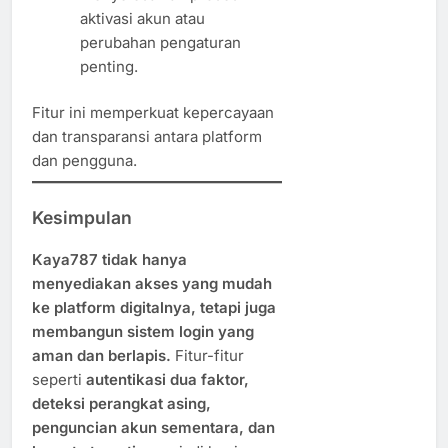
aktivasi akun atau
perubahan pengaturan
penting.
Fitur ini memperkuat kepercayaan
dan transparansi antara platform
dan pengguna.
Kesimpulan
Kaya787 tidak hanya
menyediakan akses yang mudah
ke platform digitalnya, tetapi juga
membangun sistem login yang
aman dan berlapis.
Fitur-fitur
seperti
autentikasi dua faktor,
deteksi perangkat asing,
penguncian akun sementara, dan