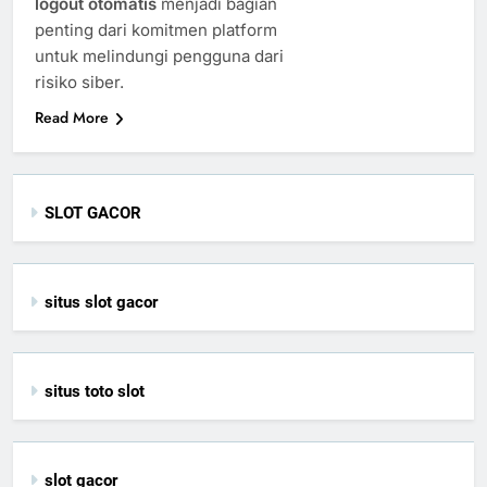
logout otomatis
menjadi bagian
penting dari komitmen platform
untuk melindungi pengguna dari
risiko siber.
Read More
SLOT GACOR
situs slot gacor
situs toto slot
slot gacor