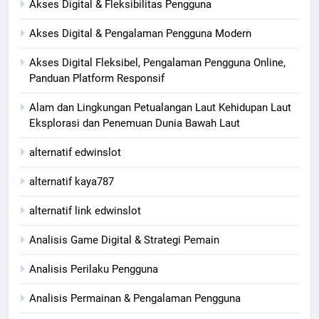
Akses Digital & Fleksibilitas Pengguna
Akses Digital & Pengalaman Pengguna Modern
Akses Digital Fleksibel, Pengalaman Pengguna Online,
Panduan Platform Responsif
Alam dan Lingkungan Petualangan Laut Kehidupan Laut
Eksplorasi dan Penemuan Dunia Bawah Laut
alternatif edwinslot
alternatif kaya787
alternatif link edwinslot
Analisis Game Digital & Strategi Pemain
Analisis Perilaku Pengguna
Analisis Permainan & Pengalaman Pengguna