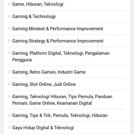
Game, Hiburan, Teknologi
Gaming & Technology
Gaming Mindset & Performance Improvement
Gaming Strategy & Performance Improvement
Gaming, Platform Digital, Teknologi, Pengalaman
Pengguna
Gaming, Retro Games, Industri Game
Gaming, Slot Online, Judi Online
Gaming, Teknologi Hiburan, Tips Pemula, Panduan
Pemain, Game Online, Keamanan Digital
Gaming, Tips & Trik, Pemula, Teknologi, Hiburan
Gaya Hidup Digital & Teknologi