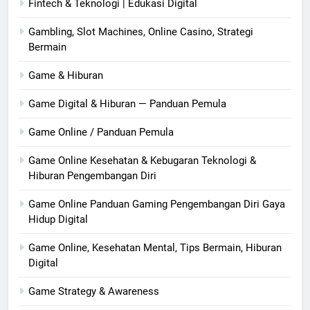
Fintech & Teknologi | Edukasi Digital
Gambling, Slot Machines, Online Casino, Strategi
Bermain
Game & Hiburan
Game Digital & Hiburan — Panduan Pemula
Game Online / Panduan Pemula
Game Online Kesehatan & Kebugaran Teknologi &
Hiburan Pengembangan Diri
Game Online Panduan Gaming Pengembangan Diri Gaya
Hidup Digital
Game Online, Kesehatan Mental, Tips Bermain, Hiburan
Digital
Game Strategy & Awareness