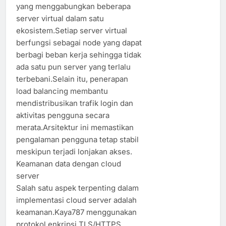
yang menggabungkan beberapa
server virtual dalam satu
ekosistem.Setiap server virtual
berfungsi sebagai node yang dapat
berbagi beban kerja sehingga tidak
ada satu pun server yang terlalu
terbebani.Selain itu, penerapan
load balancing membantu
mendistribusikan trafik login dan
aktivitas pengguna secara
merata.Arsitektur ini memastikan
pengalaman pengguna tetap stabil
meskipun terjadi lonjakan akses.
Keamanan data dengan cloud
server
Salah satu aspek terpenting dalam
implementasi cloud server adalah
keamanan.Kaya787 menggunakan
protokol enkripsi TLS/HTTPS