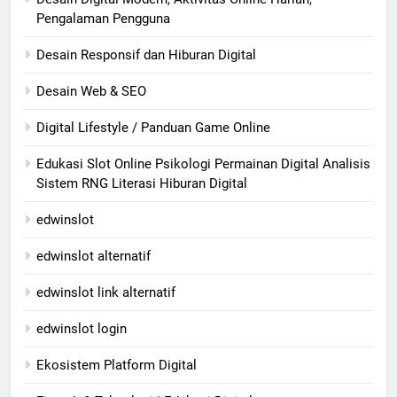
Pengalaman Pengguna
Desain Responsif dan Hiburan Digital
Desain Web & SEO
Digital Lifestyle / Panduan Game Online
Edukasi Slot Online Psikologi Permainan Digital Analisis
Sistem RNG Literasi Hiburan Digital
edwinslot
edwinslot alternatif
edwinslot link alternatif
edwinslot login
Ekosistem Platform Digital