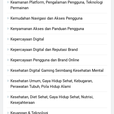
Keamanan Platform, Pengalaman Pengguna, Teknologi
Permainan
Kemudahan Navigasi dan Akses Pengguna
Kenyamanan Akses dan Panduan Pengguna
Kepercayaan Digital
Kepercayaan Digital dan Reputasi Brand
Kepercayaan Pengguna dan Brand Online
Kesehatan Digital Gaming Seimbang Kesehatan Mental
Kesehatan Umum, Gaya Hidup Sehat, Kebugaran,
Perawatan Tubuh, Pola Hidup Alami
Kesehatan, Diet Sehat, Gaya Hidup Sehat, Nutrisi,
Kesejahteraan
Keuangan & Teknologi