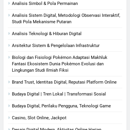
Analisis Simbol & Pola Permainan
Analisis Sistem Digital, Metodologi Observasi Interaktif,
Studi Pola Mekanisme Putaran
Analisis Teknologi & Hiburan Digital
Arsitektur Sistem & Pengelolaan Infrastruktur
Biologi dan Fisiologi Pokémon Adaptasi Makhluk
Fantasi Ekosistem Dunia Pokémon Evolusi dan
Lingkungan Studi Ilmiah Fiksi
Brand Trust, Identitas Digital, Reputasi Platform Online
Budaya Digital | Tren Lokal | Transformasi Sosial
Budaya Digital, Perilaku Pengguna, Teknologi Game
Casino, Slot Online, Jackpot
Desain Digital Modern, Aktivitas Online Harian,