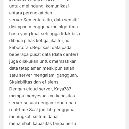
untuk melindungi komunikasi
antara perangkat dan
server.Sementara itu, data sensitif
disimpan menggunakan algoritma
hash yang kuat sehingga tidak bisa
dibaca pihak ketiga jika terjadi
kebocoran.Replikasi data pada
beberapa pusat data (data center)
juga dilakukan untuk memastikan
data tetap aman meskipun salah
satu server mengalami gangguan.
Skalabilitas dan efisiensi
Dengan cloud server, Kaya787
mampu menyesuaikan kapasitas
server sesuai dengan kebutuhan
real-time.Saat jumlah pengguna
meningkat, sistem dapat
menambah kapasitas tanpa perlu