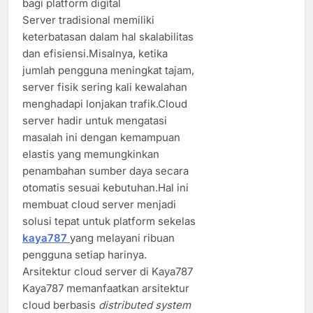
bagi platform digital
Server tradisional memiliki
keterbatasan dalam hal skalabilitas
dan efisiensi.Misalnya, ketika
jumlah pengguna meningkat tajam,
server fisik sering kali kewalahan
menghadapi lonjakan trafik.Cloud
server hadir untuk mengatasi
masalah ini dengan kemampuan
elastis yang memungkinkan
penambahan sumber daya secara
otomatis sesuai kebutuhan.Hal ini
membuat cloud server menjadi
solusi tepat untuk platform sekelas
kaya787
yang melayani ribuan
pengguna setiap harinya.
Arsitektur cloud server di Kaya787
Kaya787 memanfaatkan arsitektur
cloud berbasis
distributed system