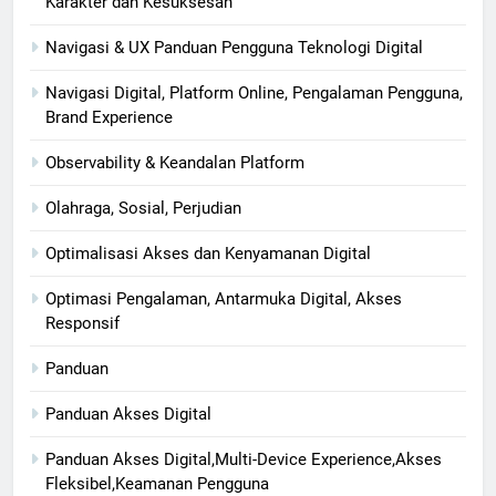
Karakter dan Kesuksesan
Navigasi & UX Panduan Pengguna Teknologi Digital
Navigasi Digital, Platform Online, Pengalaman Pengguna,
Brand Experience
Observability & Keandalan Platform
Olahraga, Sosial, Perjudian
Optimalisasi Akses dan Kenyamanan Digital
Optimasi Pengalaman, Antarmuka Digital, Akses
Responsif
Panduan
Panduan Akses Digital
Panduan Akses Digital,Multi-Device Experience,Akses
Fleksibel,Keamanan Pengguna