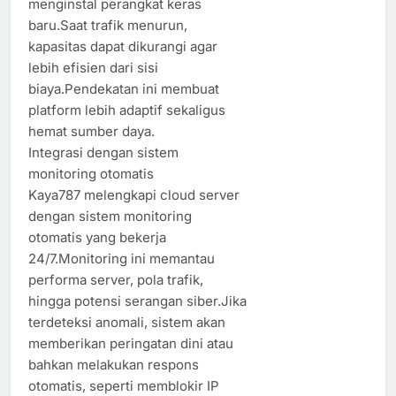
menginstal perangkat keras
baru.Saat trafik menurun,
kapasitas dapat dikurangi agar
lebih efisien dari sisi
biaya.Pendekatan ini membuat
platform lebih adaptif sekaligus
hemat sumber daya.
Integrasi dengan sistem
monitoring otomatis
Kaya787 melengkapi cloud server
dengan sistem monitoring
otomatis yang bekerja
24/7.Monitoring ini memantau
performa server, pola trafik,
hingga potensi serangan siber.Jika
terdeteksi anomali, sistem akan
memberikan peringatan dini atau
bahkan melakukan respons
otomatis, seperti memblokir IP