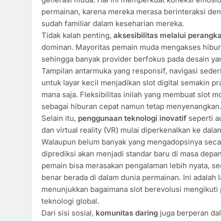
permainan, karena mereka merasa berinteraksi de
sudah familiar dalam keseharian mereka.
Tidak kalah penting,
aksesibilitas melalui perangk
dominan. Mayoritas pemain muda mengakses hibur
sehingga banyak provider berfokus pada desain yan
Tampilan antarmuka yang responsif, navigasi seder
untuk layar kecil menjadikan slot digital semakin pr
mana saja. Fleksibilitas inilah yang membuat slot 
sebagai hiburan cepat namun tetap menyenangkan
Selain itu,
penggunaan teknologi inovatif
seperti a
dan virtual reality (VR) mulai diperkenalkan ke dalam 
Walaupun belum banyak yang mengadopsinya secara
diprediksi akan menjadi standar baru di masa depa
pemain bisa merasakan pengalaman lebih nyata, se
benar berada di dalam dunia permainan. Ini adalah 
menunjukkan bagaimana slot berevolusi mengikut
teknologi global.
Dari sisi sosial,
komunitas daring
juga berperan da