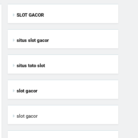
SLOT GACOR
situs slot gacor
situs toto slot
slot gacor
slot gacor