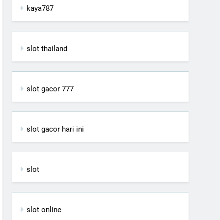
kaya787
slot thailand
slot gacor 777
slot gacor hari ini
slot
slot online