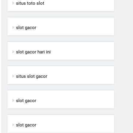
situs toto slot
slot gacor
slot gacor hari ini
situs slot gacor
slot gacor
slot gacor