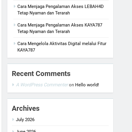
Cara Menjaga Pengalaman Akses LEBAH4D
Tetap Nyaman dan Terarah
Cara Menjaga Pengalaman Akses KAYA787
Tetap Nyaman dan Terarah
Cara Mengelola Aktivitas Digital melalui Fitur
KAYA787
Recent Comments
A WordPress Commenter
on
Hello world!
Archives
July 2026
June 2026