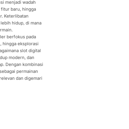
kusi menjadi wadah
itur baru, hingga
 Keterlibatan
lebih hidup, di mana
rmain.
ler berfokus pada
le, hingga eksplorasi
gaimana slot digital
hidup modern, dan
ap. Dengan kombinasi
n sebagai permainan
g relevan dan digemari