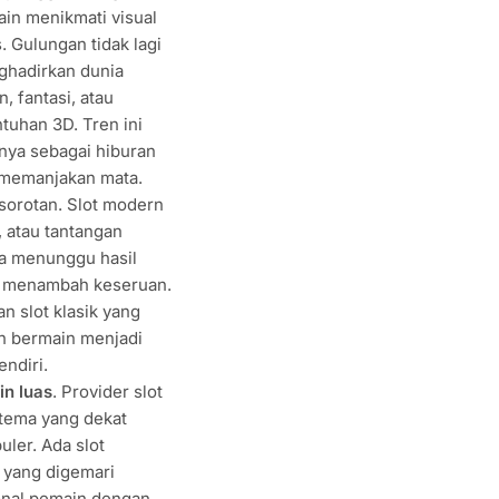
in menikmati visual
s. Gulungan tidak lagi
ghadirkan dunia
, fantasi, atau
tuhan 3D. Tren ini
nya sebagai hiburan
g memanjakan mata.
sorotan. Slot modern
, atau tantangan
ya menunggu hasil
ang menambah keseruan.
n slot klasik yang
n bermain menjadi
endiri.
in luas
. Provider slot
tema yang dekat
ler. Ada slot
i yang digemari
onal pemain dengan