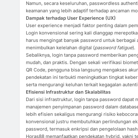
Namun, secara keseluruhan, passwordless authen
keamanan yang lebih adaptif terhadap ancaman mo
Dampak terhadap User Experience (UX)
User experience menjadi faktor penting dalam pemi
Login konvensional sering kali dianggap merepotk
harus mengingat banyak password untuk berbagai ak
menimbulkan kelelahan digital (
password fatigue
).
Sebaliknya, login tanpa password memberikan peng
mudah, dan praktis. Dengan sekali verifikasi biome
QR Code, pengguna bisa langsung mengakses akun
pendekatan ini terbukti meningkatkan tingkat keber
serta mengurangi keluhan terkait kegagalan autenti
Efisiensi Infrastruktur dan Skalabilitas
Dari sisi infrastruktur, login tanpa password dapa
manajemen penyimpanan password dalam database.
lebih efisien sekaligus mengurangi risiko kebocora
konvensional justru membutuhkan perlindungan ek
password, termasuk enkripsi dan pengelolaan hash
Horas88 memanfaatkan pendekatan hybrid, yakni t