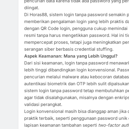
pencurian data karena tidak ada password yang per
diingat.
Di Horas88, sistem login tanpa password semakin 
memberikan pengalaman login yang lebih praktis d
dengan QR Code login, pengguna cukup memindai k
resmi tanpa harus mengetikkan password. Hal ini t
mempercepat proses, tetapi juga meningkatkan per
serangan siber berbasis credential stuffing.
Aspek Keamanan: Mana yang Lebih Unggul?
Dari sisi keamanan, login tanpa password menawark
lebih tinggi dibandingkan login konvensional. Pas
pencurian melalui malware atau kebocoran databa
autentikasi biometrik dan OTP lebih sulit dipalsuka
sistem login tanpa password tetap membutuhkan p
agar tidak disalahgunakan, misalnya dengan enkrips
validasi perangkat.
Login konvensional masih bisa dianggap aman jika
praktik terbaik, seperti penggunaan password unik 
lapisan keamanan tambahan seperti
two-factor aut