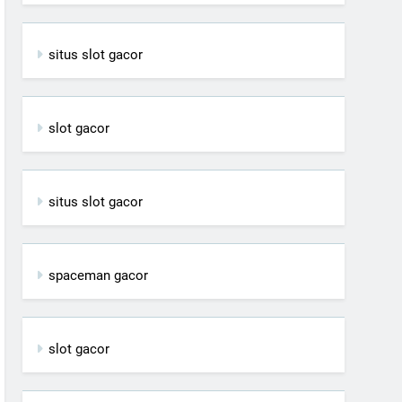
situs slot gacor
slot gacor
situs slot gacor
spaceman gacor
slot gacor