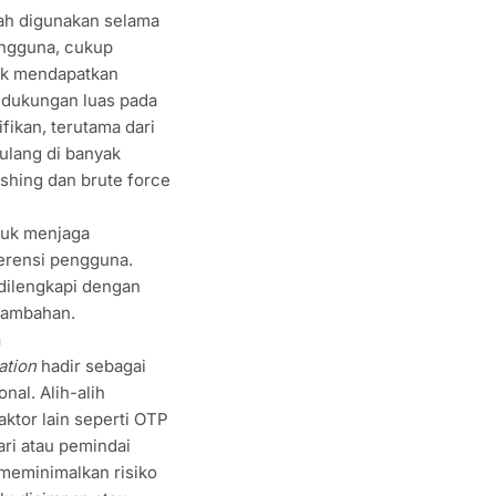
ah digunakan selama
engguna, cukup
k mendapatkan
 dukungan luas pada
ikan, terutama dari
ulang di banyak
ishing dan brute force
tuk menjaga
ferensi pengguna.
dilengkapi dengan
 tambahan.
n
ation
hadir sebagai
nal. Alih-alih
tor lain seperti OTP
ari atau pemindai
 meminimalkan risiko