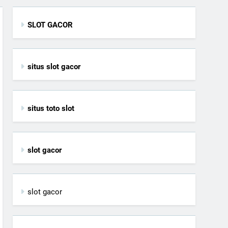
SLOT GACOR
situs slot gacor
situs toto slot
slot gacor
slot gacor