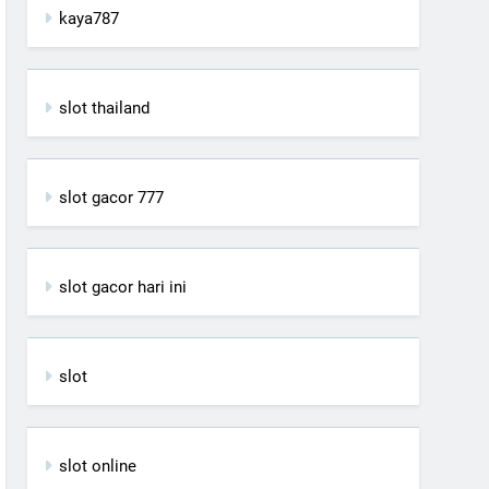
kaya787
slot thailand
slot gacor 777
slot gacor hari ini
slot
slot online