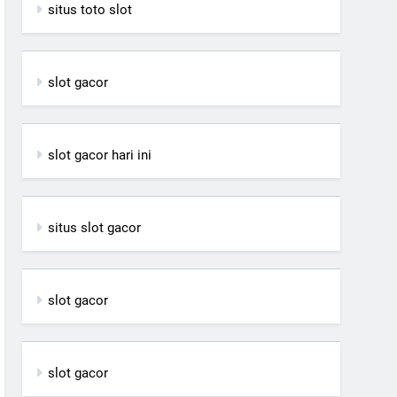
situs toto slot
slot gacor
slot gacor hari ini
situs slot gacor
slot gacor
slot gacor