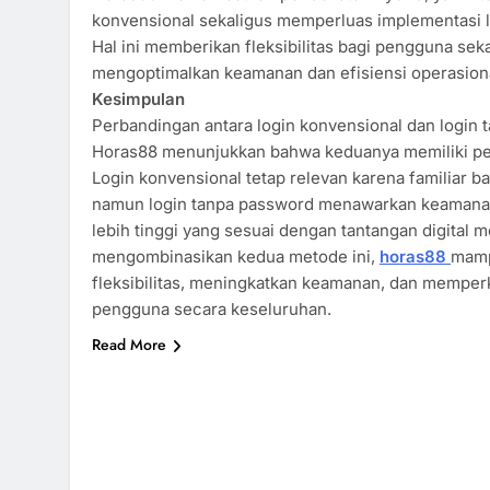
konvensional sekaligus memperluas implementasi l
Hal ini memberikan fleksibilitas bagi pengguna sek
mengoptimalkan keamanan dan efisiensi operasiona
Kesimpulan
Perbandingan antara login konvensional dan login 
Horas88 menunjukkan bahwa keduanya memiliki pe
Login konvensional tetap relevan karena familiar 
namun login tanpa password menawarkan keaman
lebih tinggi yang sesuai dengan tantangan digital
mengombinasikan kedua metode ini,
horas88
mamp
fleksibilitas, meningkatkan keamanan, dan mempe
pengguna secara keseluruhan.
Read More