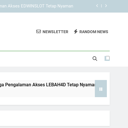
aman Akses EDWINSLOT Tetap Nyaman
s LEBAH4D Tetap Nyaman dan Terarah
s KAYA787 Tetap Nyaman dan Terarah
NEWSLETTER
RANDOM NEWS
alahan saat Melakukan LEBAH4D Login
akan Suasana Yang Tenang Dan Nyaman Di Rumah.
aman Akses EDWINSLOT Tetap Nyaman
s LEBAH4D Tetap Nyaman dan Terarah
s KAYA787 Tetap Nyaman dan Terarah
man Akses LEBAH4D Tetap Nyaman dan Terarah
Cara M
3 Weeks 