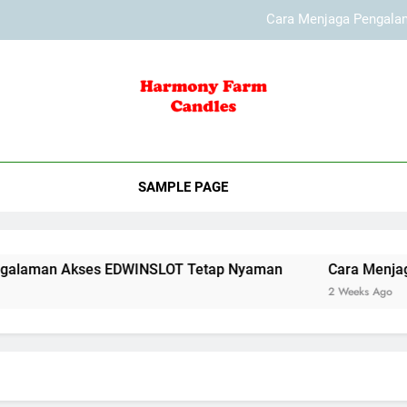
Cara Menjaga Pengal
Cara Menjaga Pengalaman Akse
Cara Menjaga Pengalaman Akse
mony Farm Candles
Tips Menghindari Kes
ilin Aromaterapi Alami Dari Harmony Farm Candles. Mencipt
Cara Menjaga Pengal
SAMPLE PAGE
Cara Menjaga Pengalaman Akse
Cara Menjaga Pengalaman Akse
kses EDWINSLOT Tetap Nyaman
Cara Menjaga Pengala
2 Weeks Ago