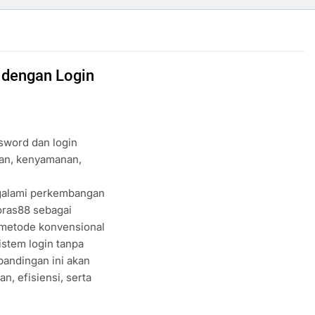
 dengan Login
sword dan login
an, kenyamanan,
engalami perkembangan
oras88 sebagai
 metode konvensional
istem login tanpa
rbandingan ini akan
, efisiensi, serta