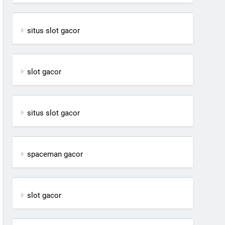
situs slot gacor
slot gacor
situs slot gacor
spaceman gacor
slot gacor