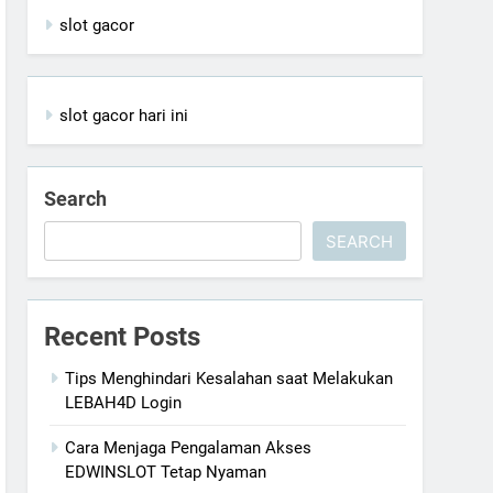
slot gacor
slot gacor hari ini
Search
SEARCH
Recent Posts
Tips Menghindari Kesalahan saat Melakukan
LEBAH4D Login
Cara Menjaga Pengalaman Akses
EDWINSLOT Tetap Nyaman