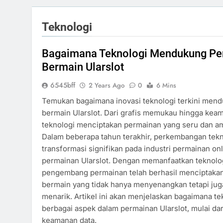
Teknologi
Bagaimana Teknologi Mendukung P
Bermain Ularslot
6545bff
2 Years Ago
0
6 Mins
Temukan bagaimana inovasi teknologi terkini me
bermain Ularslot. Dari grafis memukau hingga keam
teknologi menciptakan permainan yang seru dan a
Dalam beberapa tahun terakhir, perkembangan tek
transformasi signifikan pada industri permainan on
permainan Ularslot. Dengan memanfaatkan teknologi
pengembang permainan telah berhasil menciptaka
bermain yang tidak hanya menyenangkan tetapi juga
menarik. Artikel ini akan menjelaskan bagaimana 
berbagai aspek dalam permainan Ularslot, mulai dar
keamanan data.