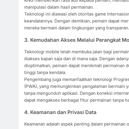
RNG memberikan rasa adil kepada pemain, memasti
manipulasi dalam hasil permainan.
Teknologi ini diawasi oleh otoritas game internasi
keandalannya. Dengan demikian, pemain dapat mer
mereka bermain dalam lingkungan yang transparan
3.
Kemudahan Akses Melalui Perangkat Mo
Teknologi mobile telah membuka jalan bagi permain
diakses kapan saja dan di mana saja. Dengan adanya
dioptimalkan, pemain dapat menikmati permainan 
tinggi tanpa kendala.
Pengembang juga memanfaatkan teknologi Progre
(PWA), yang memungkinkan pengalaman bermain y
tanpa mengunduh aplikasi. Dengan koneksi internet
dapat mengakses berbagai fitur permainan tanpa h
4.
Keamanan dan Privasi Data
Keamanan adalah aspek penting dalam permainan o