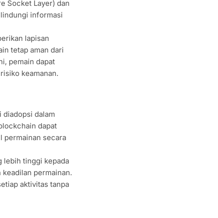
ure Socket Layer) dan
lindungi informasi
berikan lapisan
n tetap aman dari
ni, pemain dapat
 risiko keamanan.
i
i diadopsi dalam
 blockchain dapat
il permainan secara
 lebih tinggi kepada
 keadilan permainan.
tiap aktivitas tanpa