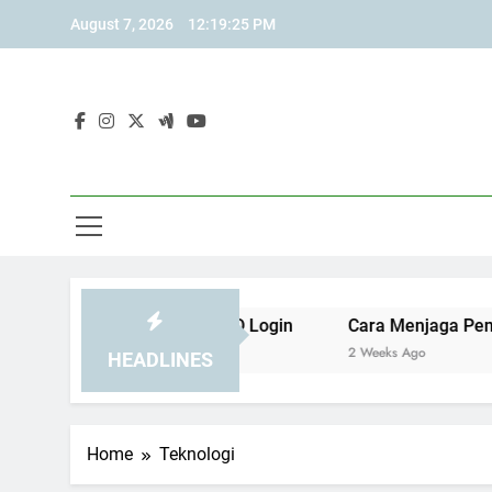
Skip
August 7, 2026
12:19:26 PM
to
content
Har
Nikmati L
Melakukan LEBAH4D Login
Cara Menjaga Pengalaman A
2 Weeks Ago
HEADLINES
Home
Teknologi