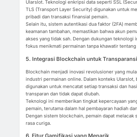
Ularslot. Teknologi enkripsi data seperti SSL (Sec
TLS (Transport Layer Security) digunakan untuk me
pribadi dan transaksi finansial pemain.
Selain itu, sistem autentikasi dua faktor (2FA) mem
keamanan tambahan, memastikan bahwa akun pemai
akses yang tidak sah. Dengan dukungan teknologi i
fokus menikmati permainan tanpa khawatir tentang
5.
Integrasi Blockchain untuk Transparans
Blockchain menjadi inovasi revolusioner yang mula
industri permainan online. Dalam konteks Ularslot,
digunakan untuk mencatat setiap transaksi dan has
transparan dan tidak dapat diubah.
Teknologi ini memberikan tingkat kepercayaan yang
pemain, terutama dalam hal pembayaran hadiah dan
Dengan sistem blockchain, pemain dapat melacak se
rasa curiga.
6.
Fitur Gamifikasi yang Menarik