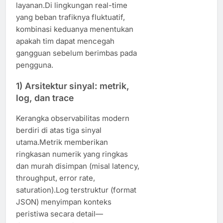
layanan.Di lingkungan real-time
yang beban trafiknya fluktuatif,
kombinasi keduanya menentukan
apakah tim dapat mencegah
gangguan sebelum berimbas pada
pengguna.
1) Arsitektur sinyal: metrik,
log, dan trace
Kerangka observabilitas modern
berdiri di atas tiga sinyal
utama.Metrik memberikan
ringkasan numerik yang ringkas
dan murah disimpan (misal latency,
throughput, error rate,
saturation).Log terstruktur (format
JSON) menyimpan konteks
peristiwa secara detail—