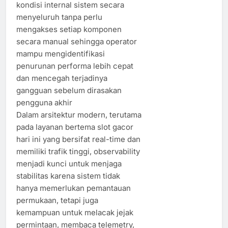
kondisi internal sistem secara
menyeluruh tanpa perlu
mengakses setiap komponen
secara manual sehingga operator
mampu mengidentifikasi
penurunan performa lebih cepat
dan mencegah terjadinya
gangguan sebelum dirasakan
pengguna akhir
Dalam arsitektur modern, terutama
pada layanan bertema slot gacor
hari ini yang bersifat real-time dan
memiliki trafik tinggi, observability
menjadi kunci untuk menjaga
stabilitas karena sistem tidak
hanya memerlukan pemantauan
permukaan, tetapi juga
kemampuan untuk melacak jejak
permintaan, membaca telemetry,