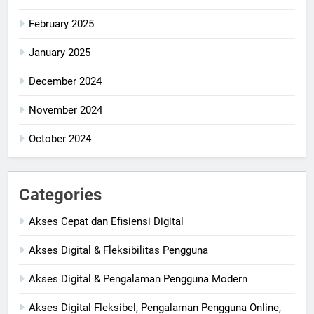
February 2025
January 2025
December 2024
November 2024
October 2024
Categories
Akses Cepat dan Efisiensi Digital
Akses Digital & Fleksibilitas Pengguna
Akses Digital & Pengalaman Pengguna Modern
Akses Digital Fleksibel, Pengalaman Pengguna Online,