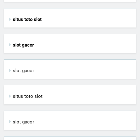
situs toto slot
slot gacor
slot gacor
situs toto slot
slot gacor