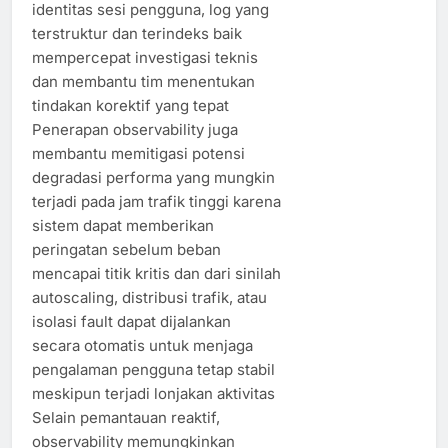
identitas sesi pengguna, log yang
terstruktur dan terindeks baik
mempercepat investigasi teknis
dan membantu tim menentukan
tindakan korektif yang tepat
Penerapan observability juga
membantu memitigasi potensi
degradasi performa yang mungkin
terjadi pada jam trafik tinggi karena
sistem dapat memberikan
peringatan sebelum beban
mencapai titik kritis dan dari sinilah
autoscaling, distribusi trafik, atau
isolasi fault dapat dijalankan
secara otomatis untuk menjaga
pengalaman pengguna tetap stabil
meskipun terjadi lonjakan aktivitas
Selain pemantauan reaktif,
observability memungkinkan