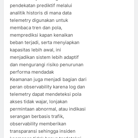
pendekatan prediktif melalui
analitik historis di mana data
telemetry digunakan untuk
membaca tren dan pola,
memprediksi kapan kenaikan
beban terjadi, serta menyiapkan
kapasitas lebih awal, ini
menjadikan sistem lebih adaptif
dan mengurangi risiko penurunan
performa mendadak
Keamanan juga menjadi bagian dari
peran observability karena log dan
telemetry dapat mendeteksi pola
akses tidak wajar, lonjakan
permintaan abnormal, atau indikasi
serangan berbasis trafik,
observability memberikan
transparansi sehingga insiden