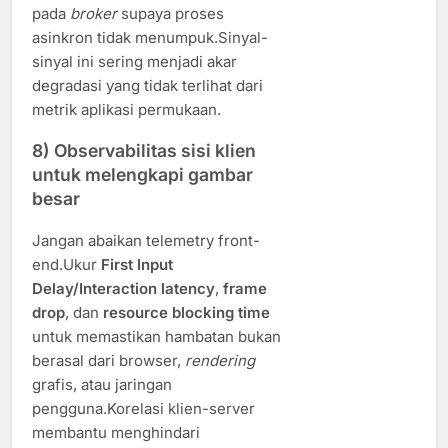
pada
broker
supaya proses
asinkron tidak menumpuk.Sinyal-
sinyal ini sering menjadi akar
degradasi yang tidak terlihat dari
metrik aplikasi permukaan.
8) Observabilitas sisi klien
untuk melengkapi gambar
besar
Jangan abaikan telemetry front-
end.Ukur
First Input
Delay/Interaction latency
,
frame
drop
, dan
resource blocking time
untuk memastikan hambatan bukan
berasal dari browser,
rendering
grafis, atau jaringan
pengguna.Korelasi klien-server
membantu menghindari