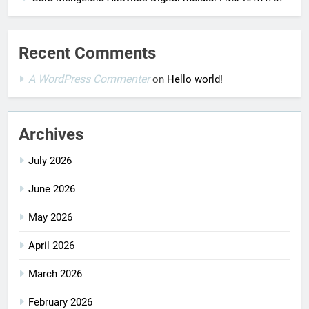
Recent Comments
A WordPress Commenter
on
Hello world!
Archives
July 2026
June 2026
May 2026
April 2026
March 2026
February 2026