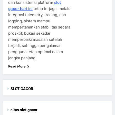
dan konsistensi platform
slot
gacor hari ini
tetap terjaga, melalui
integrasi telemetry, tracing, dan
logging, sistem mampu
mempertahankan stabilitas secara
proaktif, bukan sekadar
memperbaiki masalah setelah
terjadi, sehingga pengalaman
pengguna tetap optimal dalam
jangka panjang
Read More
SLOT GACOR
situs slot gacor