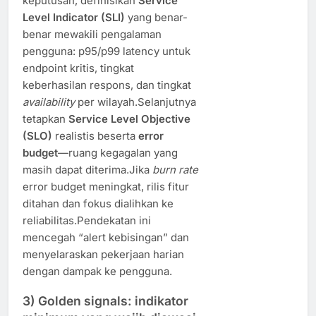
keputusan, definisikan
Service
Level Indicator (SLI)
yang benar-
benar mewakili pengalaman
pengguna: p95/p99 latency untuk
endpoint kritis, tingkat
keberhasilan respons, dan tingkat
availability
per wilayah.Selanjutnya
tetapkan
Service Level Objective
(SLO)
realistis beserta
error
budget
—ruang kegagalan yang
masih dapat diterima.Jika
burn rate
error budget meningkat, rilis fitur
ditahan dan fokus dialihkan ke
reliabilitas.Pendekatan ini
mencegah “alert kebisingan” dan
menyelaraskan pekerjaan harian
dengan dampak ke pengguna.
3) Golden signals: indikator