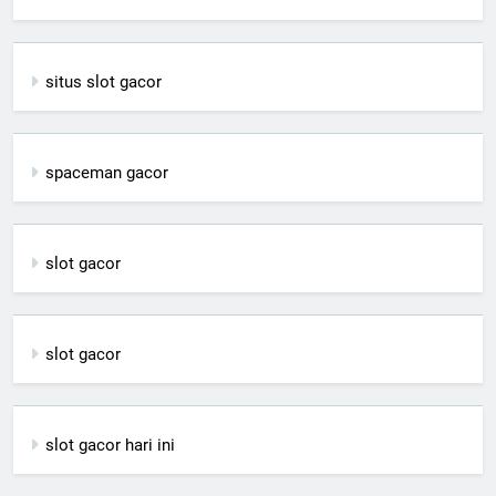
situs slot gacor
spaceman gacor
slot gacor
slot gacor
slot gacor hari ini