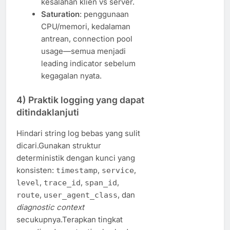
kesalahan klien vs server.
Saturation
: penggunaan
CPU/memori, kedalaman
antrean, connection pool
usage—semua menjadi
leading indicator sebelum
kegagalan nyata.
4) Praktik logging yang dapat
ditindaklanjuti
Hindari string log bebas yang sulit
dicari.Gunakan struktur
deterministik dengan kunci yang
konsisten:
,
,
timestamp
service
,
,
,
level
trace_id
span_id
,
, dan
route
user_agent_class
diagnostic context
secukupnya.Terapkan tingkat