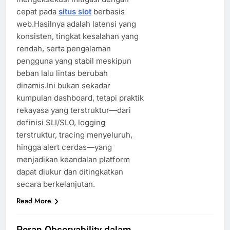
cepat pada
situs slot
berbasis
web.Hasilnya adalah latensi yang
konsisten, tingkat kesalahan yang
rendah, serta pengalaman
pengguna yang stabil meskipun
beban lalu lintas berubah
dinamis.Ini bukan sekadar
kumpulan dashboard, tetapi praktik
rekayasa yang terstruktur—dari
definisi SLI/SLO, logging
terstruktur, tracing menyeluruh,
hingga alert cerdas—yang
menjadikan keandalan platform
dapat diukur dan ditingkatkan
secara berkelanjutan.
Read More
Peran Observability dalam