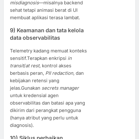
misdiagnosis
—misalnya backend
sehat tetapi animasi berat di UI
membuat aplikasi terasa lambat.
9) Keamanan dan tata kelola
data observabilitas
Telemetry kadang memuat konteks
sensitif.Terapkan enkripsi
in
transit
/
at rest
, kontrol akses
berbasis peran,
PII redaction
, dan
kebijakan retensi yang
jelas.Gunakan
secrets manager
untuk kredensial agen
observabilitas dan batasi apa yang
dikirim dari perangkat pengguna
(hanya atribut yang perlu untuk
diagnosis).
10) Siklus perbaikan