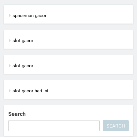
spaceman gacor
slot gacor
slot gacor
slot gacor hari ini
Search
SEARCH