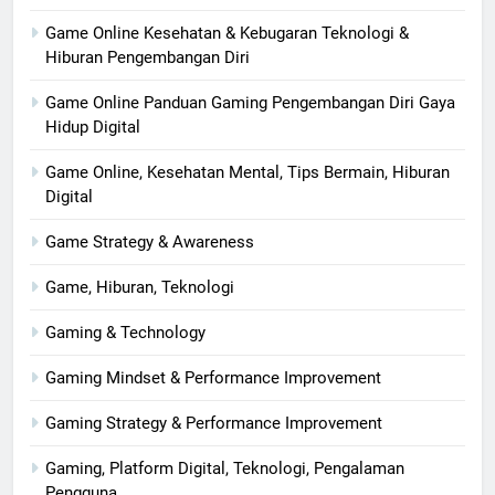
Game Online Kesehatan & Kebugaran Teknologi &
Hiburan Pengembangan Diri
Game Online Panduan Gaming Pengembangan Diri Gaya
Hidup Digital
Game Online, Kesehatan Mental, Tips Bermain, Hiburan
Digital
Game Strategy & Awareness
Game, Hiburan, Teknologi
Gaming & Technology
Gaming Mindset & Performance Improvement
Gaming Strategy & Performance Improvement
Gaming, Platform Digital, Teknologi, Pengalaman
Pengguna