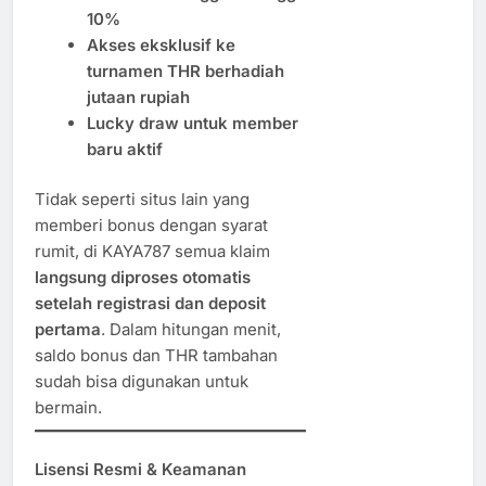
10%
Akses eksklusif ke
turnamen THR berhadiah
jutaan rupiah
Lucky draw untuk member
baru aktif
Tidak seperti situs lain yang
memberi bonus dengan syarat
rumit, di KAYA787 semua klaim
langsung diproses otomatis
setelah registrasi dan deposit
pertama
. Dalam hitungan menit,
saldo bonus dan THR tambahan
sudah bisa digunakan untuk
bermain.
Lisensi Resmi & Keamanan