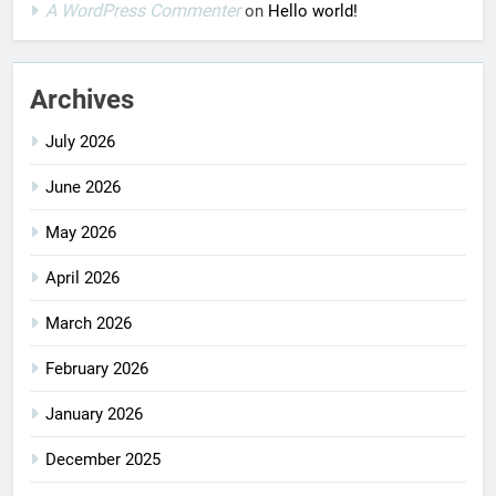
A WordPress Commenter
on
Hello world!
Archives
July 2026
June 2026
May 2026
April 2026
March 2026
February 2026
January 2026
December 2025