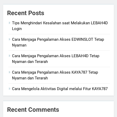
Recent Posts
Tips Menghindari Kesalahan saat Melakukan LEBAH4D
Login
Cara Menjaga Pengalaman Akses EDWINSLOT Tetap
Nyaman
Cara Menjaga Pengalaman Akses LEBAH4D Tetap
Nyaman dan Terarah
Cara Menjaga Pengalaman Akses KAYA787 Tetap
Nyaman dan Terarah
Cara Mengelola Aktivitas Digital melalui Fitur KAYA787
Recent Comments