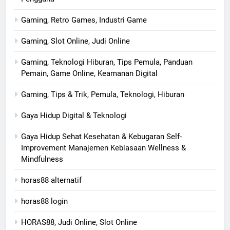
Gaming, Retro Games, Industri Game
Gaming, Slot Online, Judi Online
Gaming, Teknologi Hiburan, Tips Pemula, Panduan
Pemain, Game Online, Keamanan Digital
Gaming, Tips & Trik, Pemula, Teknologi, Hiburan
Gaya Hidup Digital & Teknologi
Gaya Hidup Sehat Kesehatan & Kebugaran Self-
Improvement Manajemen Kebiasaan Wellness &
Mindfulness
horas88 alternatif
horas88 login
HORAS88, Judi Online, Slot Online