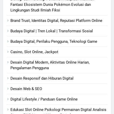
Fantasi Ekosistem Dunia Pokémon Evolusi dan
Lingkungan Studi Ilmiah Fiksi
Brand Trust, Identitas Digital, Reputasi Platform Online
Budaya Digital | Tren Lokal | Transformasi Sosial
Budaya Digital, Perilaku Pengguna, Teknologi Game
Casino, Slot Online, Jackpot
Desain Digital Modern, Aktivitas Online Harian,
Pengalaman Pengguna
Desain Responsif dan Hiburan Digital
Desain Web & SEO
Digital Lifestyle / Panduan Game Online
Edukasi Slot Online Psikologi Permainan Digital Analisis