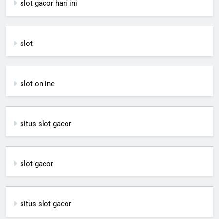
slot gacor hari ini
slot
slot online
situs slot gacor
slot gacor
situs slot gacor