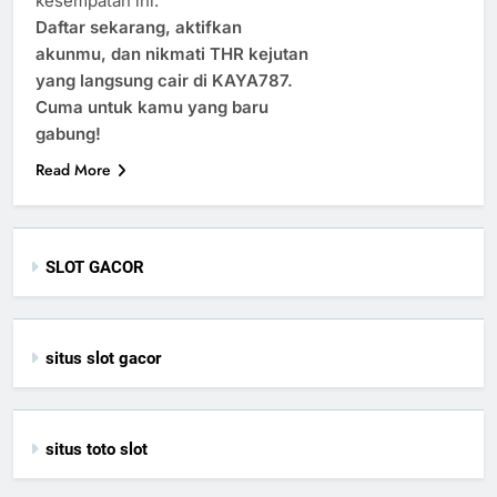
kesempatan ini.
Daftar sekarang, aktifkan
akunmu, dan nikmati THR kejutan
yang langsung cair di KAYA787.
Cuma untuk kamu yang baru
gabung!
Read More
SLOT GACOR
situs slot gacor
situs toto slot