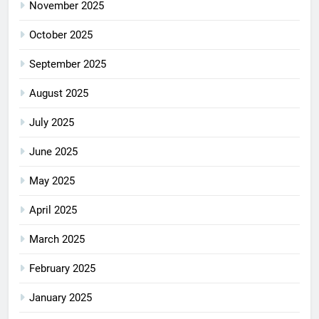
November 2025
October 2025
September 2025
August 2025
July 2025
June 2025
May 2025
April 2025
March 2025
February 2025
January 2025