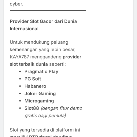
cyber.
Provider Slot Gacor dari Dunia
Internasional
Untuk mendukung peluang
kemenangan yang lebih besar,
KAYA787 menggandeng
provider
slot terbaik dunia
seperti:
Pragmatic Play
PG Soft
Habanero
Joker Gaming
Microgaming
Slot88
(dengan fitur demo
gratis bagi pemula)
Slot yang tersedia di platform ini