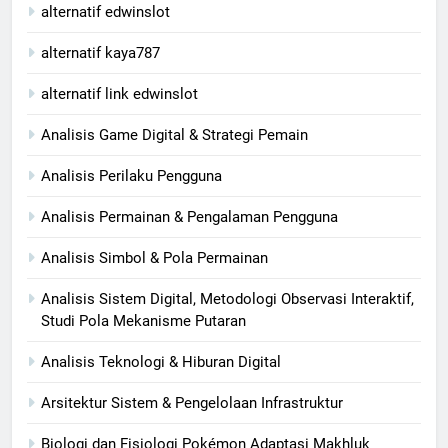
alternatif edwinslot
alternatif kaya787
alternatif link edwinslot
Analisis Game Digital & Strategi Pemain
Analisis Perilaku Pengguna
Analisis Permainan & Pengalaman Pengguna
Analisis Simbol & Pola Permainan
Analisis Sistem Digital, Metodologi Observasi Interaktif,
Studi Pola Mekanisme Putaran
Analisis Teknologi & Hiburan Digital
Arsitektur Sistem & Pengelolaan Infrastruktur
Biologi dan Fisiologi Pokémon Adaptasi Makhluk