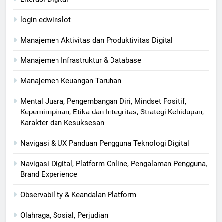
login edwinslot
Manajemen Aktivitas dan Produktivitas Digital
Manajemen Infrastruktur & Database
Manajemen Keuangan Taruhan
Mental Juara, Pengembangan Diri, Mindset Positif,
Kepemimpinan, Etika dan Integritas, Strategi Kehidupan,
Karakter dan Kesuksesan
Navigasi & UX Panduan Pengguna Teknologi Digital
Navigasi Digital, Platform Online, Pengalaman Pengguna,
Brand Experience
Observability & Keandalan Platform
Olahraga, Sosial, Perjudian