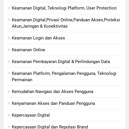
Keamanan Digital, Teknologi Platform, User Protection
Keamanan Digital,Privasi Online,Panduan Akses,Proteksi
Akun,Jaringan & Konektivitas
Keamanan Login dan Akses
Keamanan Online
Keamanan Pembayaran Digital & Perlindungan Data
Keamanan Platform, Pengalaman Pengguna, Teknologi
Permainan
Kemudahan Navigasi dan Akses Pengguna
Kenyamanan Akses dan Panduan Pengguna
Kepercayaan Digital
Kepercayaan Digital dan Reputasi Brand